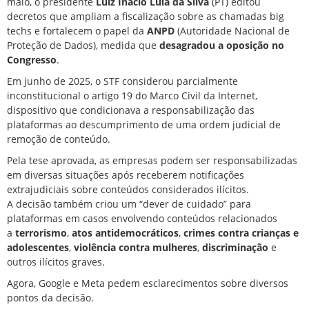
maio, o presidente
Luiz Inácio Lula da Silva
(PT)
editou
decretos que ampliam a fiscalização sobre as chamadas big
techs
e fortalecem o papel da
ANPD
(Autoridade Nacional de
Proteção de Dados), medida que
desagradou a oposição no
Congresso
.
Em junho de 2025,
o STF considerou parcialmente
inconstitucional o artigo 19 do Marco Civil da Internet
,
dispositivo que condicionava a responsabilização das
plataformas ao descumprimento de uma ordem judicial de
remoção de conteúdo.
Pela tese aprovada, as empresas podem ser responsabilizadas
em diversas situações após receberem notificações
extrajudiciais sobre conteúdos considerados ilícitos.
A decisão também criou um “dever de cuidado” para
plataformas em casos envolvendo conteúdos relacionados
a
terrorismo
,
atos antidemocráticos
,
crimes contra crianças e
adolescentes
,
violência contra mulheres
,
discriminação
e
outros ilícitos graves.
Agora, Google e Meta pedem esclarecimentos sobre diversos
pontos da decisão.