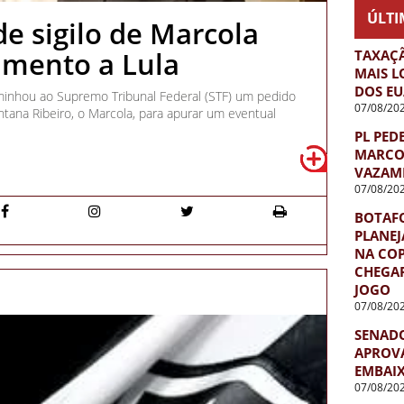
ÚLTI
e sigilo de Marcola
amento a Lula
TAXAÇ
MAIS L
DOS EU
caminhou ao Supremo Tribunal Federal (STF) um pedido
07/08/20
ntana Ribeiro, o Marcola, para apurar um eventual
PL PED
MARCO
VAZAM
07/08/20
BOTAF
PLANEJ
NA COP
CHEGAR
JOGO
07/08/20
SENADO
APROVA
EMBAIX
07/08/20