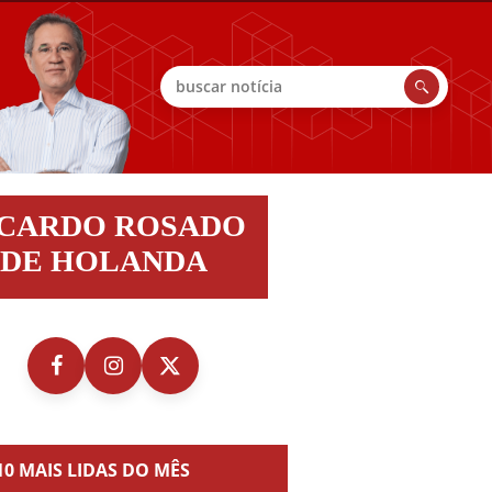
Buscar
do
ICARDO ROSADO
do
DE HOLANDA
nda
10 MAIS LIDAS DO MÊS