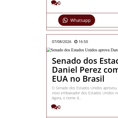
0
Whatsapp
07/08/2026
16:50
Senado dos Esta
Daniel Perez co
EUA no Brasil
O Senado dos Estados Unidos aprovou, ne
novo embaixador dos Estados Unidos no B
Agora, o nome d...
0