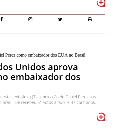
dos Unidos aprova
mo embaixador dos
sta sexta-feira (7), a indicação de Daniel Perez para
rasil. Ele recebeu 51 votos a favor e 47 contrários.