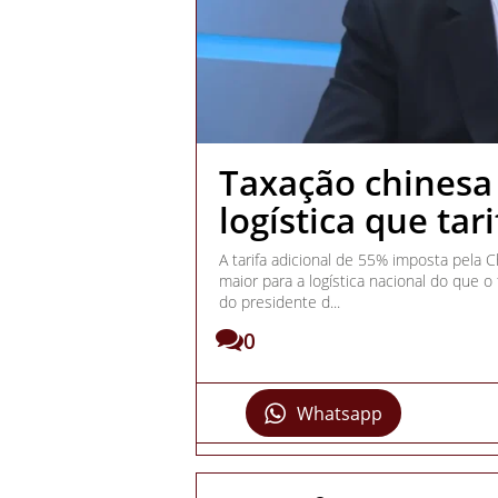
Taxação chinesa
logística que tar
A tarifa adicional de 55% imposta pela C
maior para a logística nacional do que o
do presidente d...
0
Whatsapp