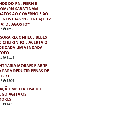
OS DO RN: FIERN E
COM/RN SABATINAM
DATOS AO GOVERNO E AO
 NOS DIAS 11 (TERÇA) E 12
A) DE AGOSTO*
26
16:30
SORA RECONHECE BEBÊS
O CHEIRINHO E ACERTA O
DE CADA UM VENDADA;
FOFO
26
15:31
NTRARIA MORAES E ABRE
 PARA REDUZIR PENAS DE
O 8/1
26
15:01
AÇÃO MISTERIOSA DO
OGO AGITA OS
DORES
26
14:15