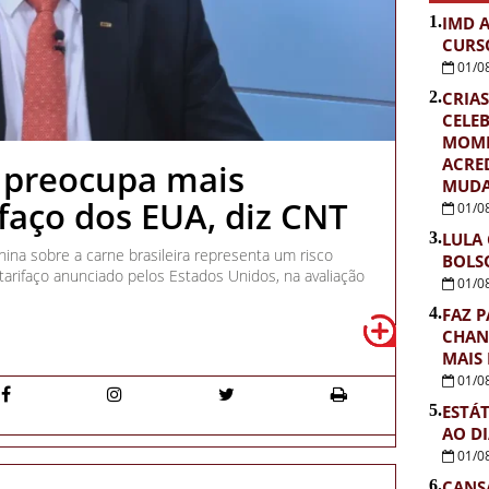
1.
IMD 
CURS
01/0
2.
CRIAS
CELE
MOME
ACRE
 preocupa mais
MUDA
ifaço dos EUA, diz CNT
01/0
3.
LULA
hina sobre a carne brasileira representa um risco
BOLS
 tarifaço anunciado pelos Estados Unidos, na avaliação
01/0
4.
FAZ P
CHAN
MAIS
01/0
5.
ESTÁ
AO D
01/0
6.
CANS