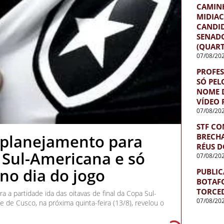
CAMINH
MIDIA
CANDI
SENADO
(QUART
07/08/20
PROFES
SÓ PEL
NOME 
VÍDEO 
07/08/20
STF CO
 planejamento para
BRECHA
RÉUS D
 Sul-Americana e só
07/08/20
no dia do jogo
PUBLIC
BOTAF
TORCE
a a partidade ida das oitavas de final da Copa Sul-
07/08/20
e de Cusco, na próxima quinta-feira (13/8), revelou o