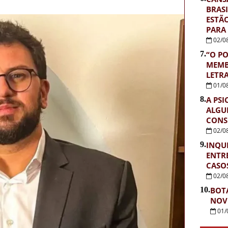
BRASI
ESTÃ
PARA
02/0
7.
“O PO
MEMB
LETR
01/0
8.
A PSI
ALGU
CONS
02/0
9.
INQUÉ
ENTR
CASOS
02/0
10.
BOT
NOV
01/