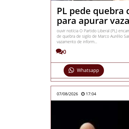
PL pede quebra d
para apurar vaz
ouvir notícia O Partido Liberal (PL) en
de quebra de sigilo de Marco Aurélio Sa
vazamento de inform...
0
Whatsapp
07/08/2026
17:04