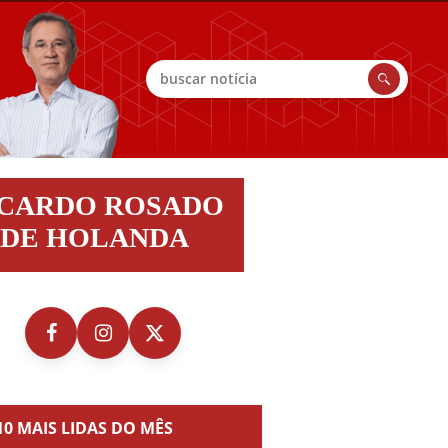
Buscar
do
ICARDO ROSADO
do
DE HOLANDA
nda
10 MAIS LIDAS DO MÊS