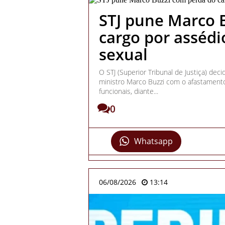
STJ pune Marco 
cargo por asséd
sexual
O STJ (Superior Tribunal de Justiça) decid
ministro Marco Buzzi com o afastamento
funcionais, diante...
0
Whatsapp
06/08/2026
13:14