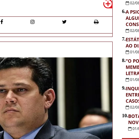
02/0
6.
A PSI
ALGU
CONS
02/0
7.
ESTÁ
AO D
01/0
8.
“O PO
MEMB
LETR
01/0
9.
INQUÉ
ENTR
CASOS
02/0
10.
BOT
NOV
01/