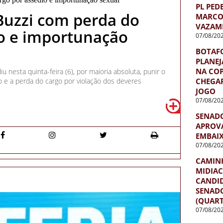
PL PED
Buzzi com perda do
MARCO
VAZAM
io e importunação
07/08/20
BOTAF
PLANEJ
NA COP
iu nesta quinta-feira (6), por maioria absoluta, punir o
CHEGAR
 e a perda do cargo por violação dos deveres
JOGO
07/08/20
SENADO
APROVA
EMBAIX
07/08/20
CAMINH
MIDIA
CANDI
SENADO
(QUART
07/08/20