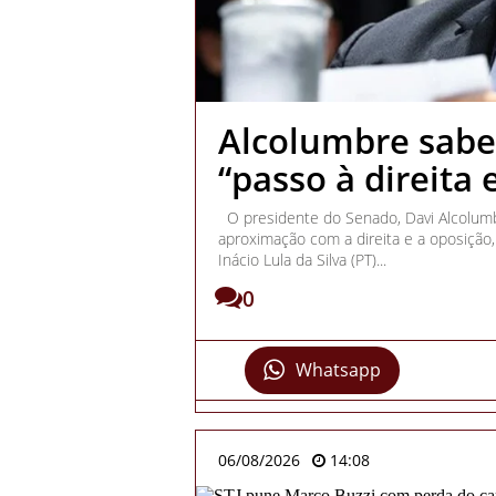
Alcolumbre sabe
“passo à direita 
O presidente do Senado, Davi Alcolumb
aproximação com a direita e a oposição
Inácio Lula da Silva (PT)...
0
Whatsapp
06/08/2026
14:08