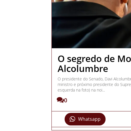
O segredo de Mor
Alcolumbre
O presidente do Senado, Davi Alcolumbre
ministro e próximo presidente do Supre
esquerda na foto) na noi...
0
Whatsapp