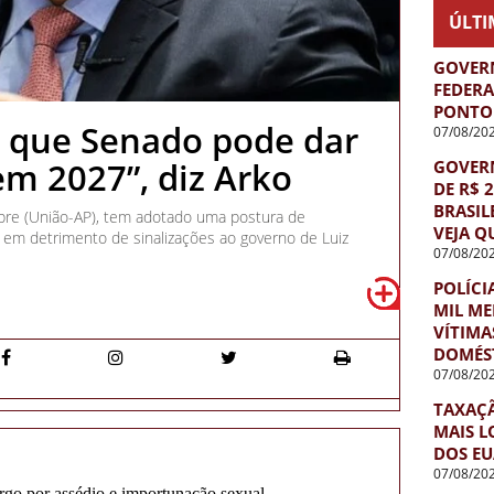
ÚLTI
GOVER
FEDERA
PONTO 
 que Senado pode dar
07/08/20
em 2027”, diz Arko
GOVER
DE R$ 
BRASIL
re (União-AP), tem adotado uma postura de
VEJA Q
, em detrimento de sinalizações ao governo de Luiz
07/08/20
POLÍCI
MIL ME
VÍTIMA
DOMÉST
07/08/20
TAXAÇ
MAIS L
DOS EU
07/08/20