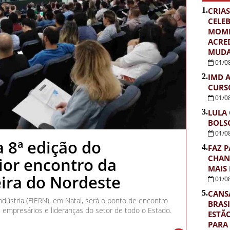
1.
CRIAS
CELE
MOME
ACRE
MUDA
01/0
2.
IMD 
CURS
01/0
3.
LULA
BOLS
01/0
a 8ª edição do
4.
FAZ P
CHAN
or encontro da
MAIS
ira do Nordeste
01/0
5.
CANS
ndústria (FIERN), em Natal, será o ponto de encontro
BRASI
 empresários e lideranças do setor de todo o Estado.
ESTÃ
PARA