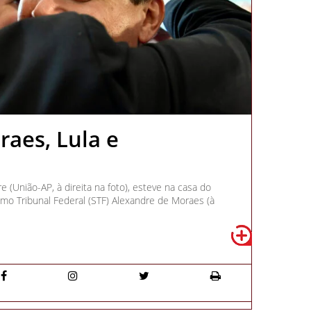
aes, Lula e
 (União-AP, à direita na foto), esteve na casa do
mo Tribunal Federal (STF) Alexandre de Moraes (à