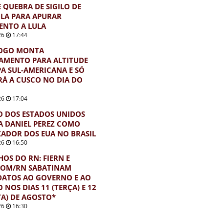
E QUEBRA DE SIGILO DE
LA PARA APURAR
ENTO A LULA
26
17:44
OGO MONTA
AMENTO PARA ALTITUDE
A SUL-AMERICANA E SÓ
Á A CUSCO NO DIA DO
26
17:04
 DOS ESTADOS UNIDOS
 DANIEL PEREZ COMO
ADOR DOS EUA NO BRASIL
26
16:50
OS DO RN: FIERN E
COM/RN SABATINAM
DATOS AO GOVERNO E AO
 NOS DIAS 11 (TERÇA) E 12
A) DE AGOSTO*
26
16:30