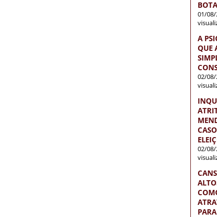
BOTA
01/08/
visual
A PS
QUE 
SIMP
CONS
02/08/
visual
INQU
ATRI
MEND
CASO
ELEI
02/08/
visual
CANS
ALTO
COMO
ATRA
PARA