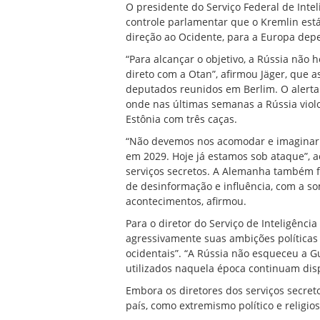
O presidente do Serviço Federal de Intel
controle parlamentar que o Kremlin est
direção ao Ocidente, para a Europa de
“Para alcançar o objetivo, a Rússia não h
direto com a Otan”, afirmou Jäger, que
deputados reunidos em Berlim. O alerta 
onde nas últimas semanas a Rússia viol
Estônia com três caças.
“Não devemos nos acomodar e imaginar 
em 2029. Hoje já estamos sob ataque”, a
serviços secretos. A Alemanha também f
de desinformação e influência, com a s
acontecimentos, afirmou.
Para o diretor do Serviço de Inteligênci
agressivamente suas ambições políticas 
ocidentais”. “A Rússia não esqueceu a Gu
utilizados naquela época continuam disp
Embora os diretores dos serviços secr
país, como extremismo político e religi