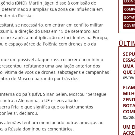
ECON
igência (BND), Martin Jäger, disse à comissão de
á determinado a ampliar sua zona de influência em
COMP
pender da
Rússia
.
BOTA
esitará, se necessário, em entrar em conflito militar
GOVER
 assumiu a direção do BND em 15 de setembro, aos
ocorre após a multiplicação de incidentes na Europa,
ÚLTI
ou o espaço aéreo da Polônia com drones e o da
SE P
que um possível ataque russo ocorrerá no mínimo
ESSA
UMA 
crescentou, refutando uma avaliação anterior dos
QUE 
oi vítima de voos de drones, sabotagens e campanhas
05/08/
ombra de Moscou pairando por trás dos
FLAM
MILH
a Interna do país (BfV), Sinan Selen, Moscou “persegue
ZENI
contra a Alemanha, a UE e seus aliados
BOTA
erra Fria, o que significa que os instrumentos
COMP
oníveis”, declarou.
05/08/
etos alemães tenham mencionado outras ameaças ao
UM E
oso, a Rússia dominou os comentários.
ACRE