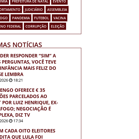
OMIA
PREFEITURA DE NATAL
EVENTO
ORTAMENTO
JUDICIÁRIO
ASSEMBLEIA
FOGO
PANDEMIA
FUTEBOL
VACINA
NO FEDERAL
CORRUPÇÃO
ELEIÇÃO
MAS NOTÍCIAS
UDER RESPONDER “SIM” A
S PERGUNTAS, VOCÊ TEVE
INFÂNCIA MAIS FELIZ DO
SE LEMBRA
2026
18:21
ENGO OFERECE € 35
ÕES PARCELADOS AO
T POR LUIZ HENRIQUE, EX-
FOGO; NEGOCIAÇÃO É
LEXA, DIZ TV
2026
17:34
M CADA OITO ELEITORES
DITA QUE LULA FOI