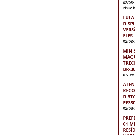
02/08/
visual
LULA
DISP
VERS
ELES’
02/08/
MINI
MÁQU
TREC
BR-3
03/08/
ATEN
RECO
DISTA
PESS
02/08/
PREF
61 M
RESÍ