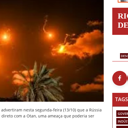
R
D
DES
TAGS
 advertiram nesta segunda-feira (13/10) que a Rússia
GOVER
tar direto com a Otan, uma ameaça que poderia ser
INDÚS