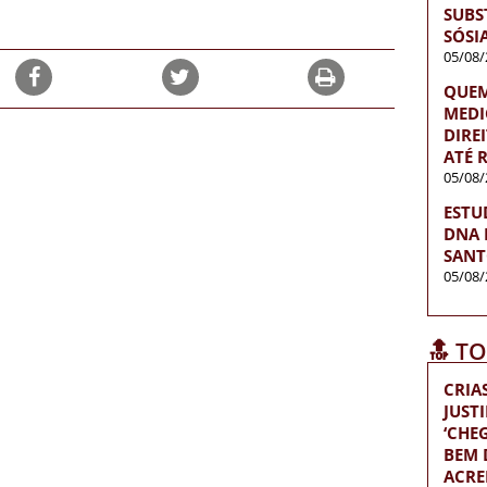
SUBS
SÓSI
05/08/
QUEM
MEDI
DIRE
ATÉ R
05/08/
ESTU
DNA 
SANT
05/08/
🔝 T
CRIA
JUST
‘CH
BEM D
ACRE