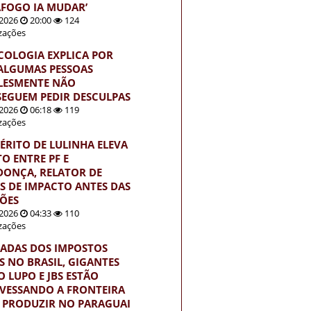
FOGO IA MUDAR’
2026
20:00
124
izações
ICOLOGIA EXPLICA POR
ALGUMAS PESSOAS
LESMENTE NÃO
EGUEM PEDIR DESCULPAS
2026
06:18
119
izações
ÉRITO DE LULINHA ELEVA
TO ENTRE PF E
ONÇA, RELATOR DE
S DE IMPACTO ANTES DAS
ÇÕES
2026
04:33
110
izações
ADAS DOS IMPOSTOS
S NO BRASIL, GIGANTES
 LUPO E JBS ESTÃO
VESSANDO A FRONTEIRA
 PRODUZIR NO PARAGUAI