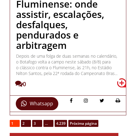
Fluminense: onde
assistir, escalações,
desfalques,
pendurados e
arbitragem
Depois de uma folga de duas semanas no calendário,
o Botafogo volta a campo neste sábado (8/8) para
o clássico contra o Fluminense, às 21h, no Estádio
Nilton Santos, pela 22ª rodada do Campeonato Bras...
0
Whatsapp
1
2
3
…
4.239
Próxima página
Ricardo