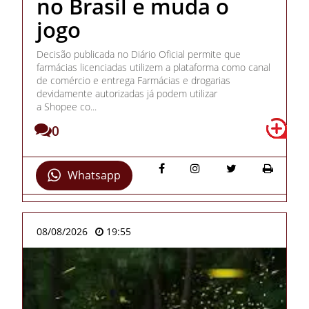
no Brasil e muda o
jogo
Decisão publicada no Diário Oficial permite que
farmácias licenciadas utilizem a plataforma como canal
de comércio e entrega Farmácias e drogarias
devidamente autorizadas já podem utilizar
a Shopee co...
0
Whatsapp
08/08/2026
19:55