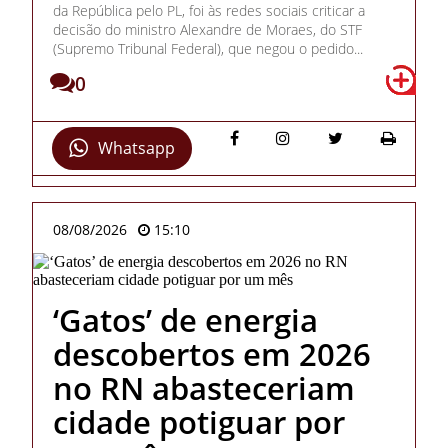
da República pelo PL, foi às redes sociais criticar a
decisão do ministro Alexandre de Moraes, do STF
(Supremo Tribunal Federal), que negou o pedido...
0
Whatsapp
08/08/2026
15:10
‘Gatos’ de energia
descobertos em 2026
no RN abasteceriam
cidade potiguar por