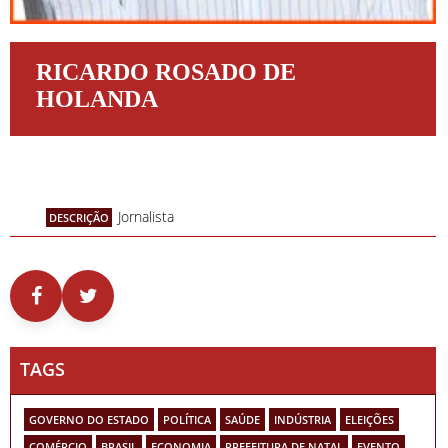
RICARDO ROSADO DE
HOLANDA
Jornalista
DESCRIÇÃO
TAGS
GOVERNO DO ESTADO
POLÍTICA
SAÚDE
INDÚSTRIA
ELEIÇÕES
COMÉRCIO
BRASIL
ECONOMIA
PREFEITURA DE NATAL
EVENTO