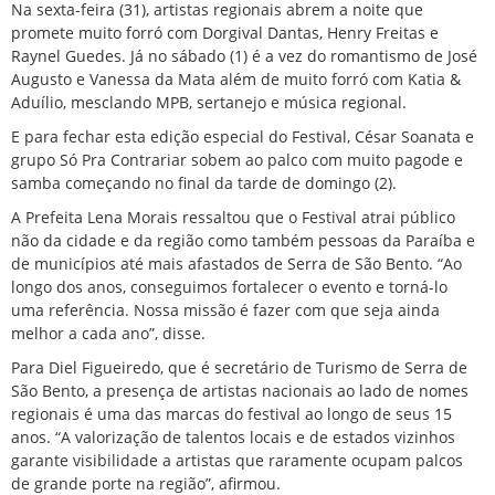
Na sexta-feira (31), artistas regionais abrem a noite que
promete muito forró com Dorgival Dantas, Henry Freitas e
Raynel Guedes. Já no sábado (1) é a vez do romantismo de José
Augusto e Vanessa da Mata além de muito forró com Katia &
Aduílio, mesclando MPB, sertanejo e música regional.
E para fechar esta edição especial do Festival, César Soanata e
grupo Só Pra Contrariar sobem ao palco com muito pagode e
samba começando no final da tarde de domingo (2).
A Prefeita Lena Morais ressaltou que o Festival atrai público
não da cidade e da região como também pessoas da Paraíba e
de municípios até mais afastados de Serra de São Bento. “Ao
longo dos anos, conseguimos fortalecer o evento e torná-lo
uma referência. Nossa missão é fazer com que seja ainda
melhor a cada ano”, disse.
Para Diel Figueiredo, que é secretário de Turismo de Serra de
São Bento, a presença de artistas nacionais ao lado de nomes
regionais é uma das marcas do festival ao longo de seus 15
anos. “A valorização de talentos locais e de estados vizinhos
garante visibilidade a artistas que raramente ocupam palcos
de grande porte na região”, afirmou.