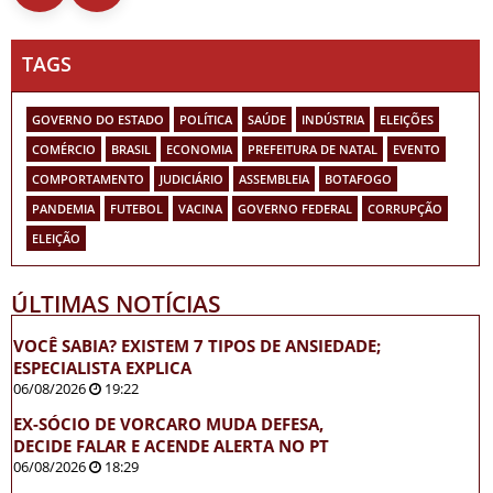
TAGS
GOVERNO DO ESTADO
POLÍTICA
SAÚDE
INDÚSTRIA
ELEIÇÕES
COMÉRCIO
BRASIL
ECONOMIA
PREFEITURA DE NATAL
EVENTO
COMPORTAMENTO
JUDICIÁRIO
ASSEMBLEIA
BOTAFOGO
PANDEMIA
FUTEBOL
VACINA
GOVERNO FEDERAL
CORRUPÇÃO
ELEIÇÃO
ÚLTIMAS NOTÍCIAS
VOCÊ SABIA? EXISTEM 7 TIPOS DE ANSIEDADE;
ESPECIALISTA EXPLICA
06/08/2026
19:22
EX-SÓCIO DE VORCARO MUDA DEFESA,
DECIDE FALAR E ACENDE ALERTA NO PT
06/08/2026
18:29