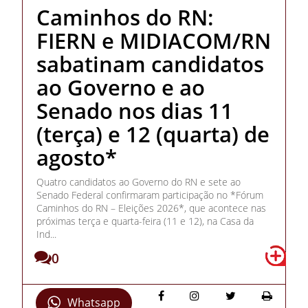
Caminhos do RN:
FIERN e MIDIACOM/RN
sabatinam candidatos
ao Governo e ao
Senado nos dias 11
(terça) e 12 (quarta) de
agosto*
Quatro candidatos ao Governo do RN e sete ao
Senado Federal confirmaram participação no *Fórum
Caminhos do RN – Eleições 2026*, que acontece nas
próximas terça e quarta-feira (11 e 12), na Casa da
Ind...
0
Whatsapp