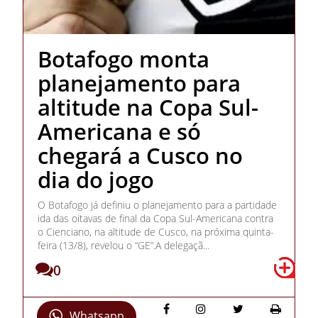
Botafogo monta
planejamento para
altitude na Copa Sul-
Americana e só
chegará a Cusco no
dia do jogo
O Botafogo já definiu o planejamento para a partidade
ida das oitavas de final da Copa Sul-Americana contra
o Cienciano, na altitude de Cusco, na próxima quinta-
feira (13/8), revelou o “GE”.A delegaçã...
0
Whatsapp