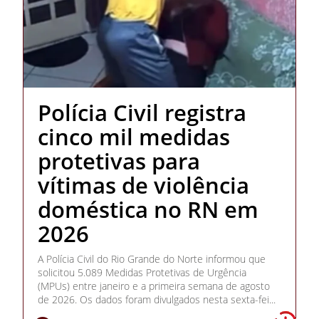
Polícia Civil registra
cinco mil medidas
protetivas para
vítimas de violência
doméstica no RN em
2026
A Polícia Civil do Rio Grande do Norte informou que
solicitou 5.089 Medidas Protetivas de Urgência
(MPUs) entre janeiro e a primeira semana de agosto
de 2026. Os dados foram divulgados nesta sexta-fei...