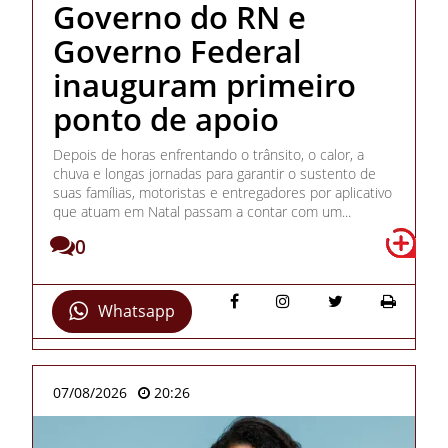
Governo do RN e
Governo Federal
inauguram primeiro
ponto de apoio
Depois de horas enfrentando o trânsito, o calor, a
chuva e longas jornadas para garantir o sustento de
suas famílias, motoristas e entregadores por aplicativo
que atuam em Natal passam a contar com um...
0
Whatsapp
07/08/2026
20:26