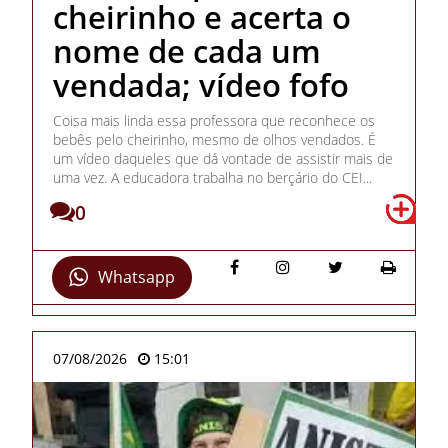
cheirinho e acerta o
nome de cada um
vendada; vídeo fofo
Coisa mais linda essa professora que reconhece os
bebês pelo cheirinho, mesmo de olhos vendados. É
um vídeo daqueles que dá vontade de assistir mais de
uma vez. A educadora trabalha no berçário do CEI...
0
Whatsapp
07/08/2026
15:01