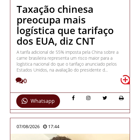
Taxação chinesa
preocupa mais
logística que tarifaço
dos EUA, diz CNT
A tarifa adicional de 55% imposta pela China sobre a
carne brasileira representa um risco maior para a
logística nacional do que o tarifaço anunciado pelos
Estados Unidos, na avaliação do presidente d...
0
Whatsapp
07/08/2026
17:44