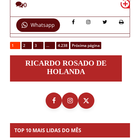
0
Whatsapp
1
2
3
…
4.238
Próxima página
Ricardo
RICARDO ROSADO DE
Rosado
de
HOLANDA
Holanda
TOP 10 MAIS LIDAS DO MÊS