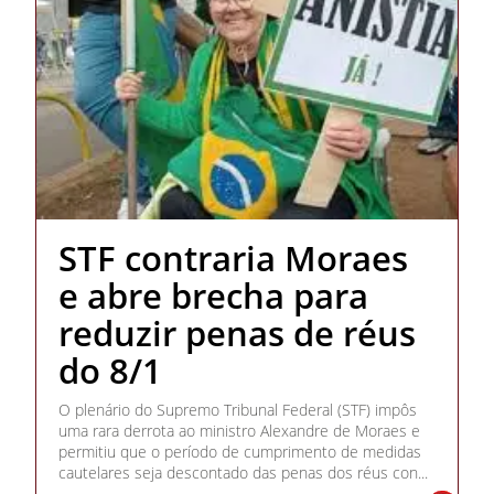
STF contraria Moraes
e abre brecha para
reduzir penas de réus
do 8/1
O plenário do Supremo Tribunal Federal (STF) impôs
uma rara derrota ao ministro Alexandre de Moraes e
permitiu que o período de cumprimento de medidas
cautelares seja descontado das penas dos réus con...