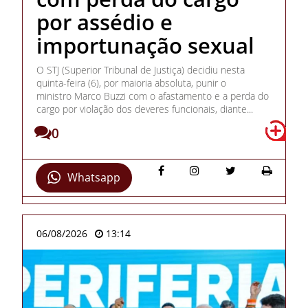
por assédio e
importunação sexual
O STJ (Superior Tribunal de Justiça) decidiu nesta
quinta-feira (6), por maioria absoluta, punir o
ministro Marco Buzzi com o afastamento e a perda do
cargo por violação dos deveres funcionais, diante...
0
Whatsapp
06/08/2026
13:14