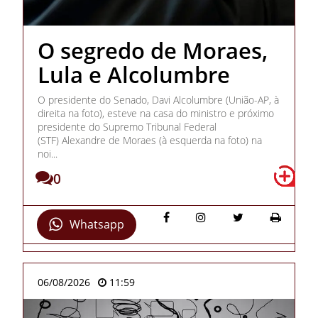
O segredo de Moraes,
Lula e Alcolumbre
O presidente do Senado, Davi Alcolumbre (União-AP, à
direita na foto), esteve na casa do ministro e próximo
presidente do Supremo Tribunal Federal
(STF) Alexandre de Moraes (à esquerda na foto) na
noi...
0
Whatsapp
06/08/2026
11:59