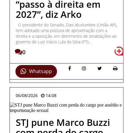
“passo à direita em
2027”, diz Arko
O presidente do Senado, Davi Alcolumbre (União-AP),
tem adotado uma postura de aproximação com a
direita e a oposição, em detrimento de sinalizações ao
governo de Luiz Inácio Lula da Silva (PT)...
0
Whatsapp
06/08/2026
14:08
STJ pune Marco Buzzi
com perda do cargo