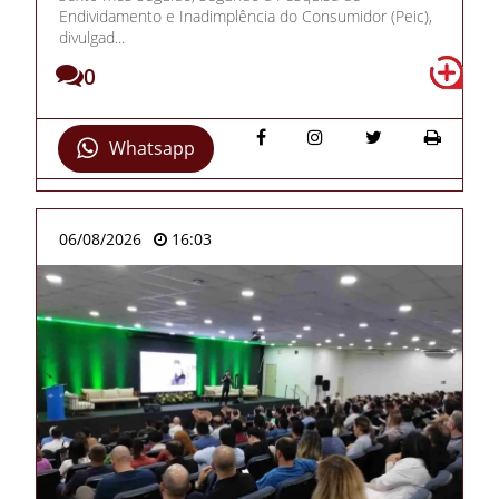
Endividamento e Inadimplência do Consumidor (Peic),
divulgad...
0
Whatsapp
06/08/2026
16:03