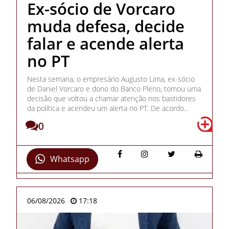
Ex-sócio de Vorcaro
muda defesa, decide
falar e acende alerta
no PT
Nesta semana, o empresário Augusto Lima, ex-sócio
de Daniel Vorcaro e dono do Banco Pleno, tomou uma
decisão que voltou a chamar atenção nos bastidores
da política e acendeu um alerta no PT. De acordo...
0
Whatsapp
06/08/2026
17:18