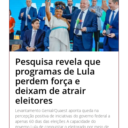
Pesquisa revela que
programas de Lula
perdem força e
deixam de atrair
eleitores
Levantamento Genial/Quaest aponta queda na
percepção positiva de iniciativas do governo federal a
apenas 60 dias das eleições A capacidade do
governo Lula de conquistar o eleitorado por meio de