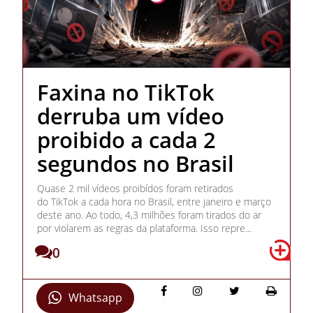
Faxina no TikTok
derruba um vídeo
proibido a cada 2
segundos no Brasil
Quase 2 mil vídeos proibídos foram retirados
do TikTok a cada hora no Brasil, entre janeiro e março
deste ano. Ao todo, 4,3 milhões foram tirados do ar
por violarem as regras da plataforma. Isso repre...
0
Whatsapp