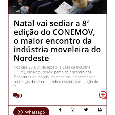
Natal vai sediar a 8ª
edição do CONEMOV,
o maior encontro da
indústria moveleira do
Nordeste
Nos dias 20 e 21 de agosto, a Casa da Indústria
(FIERN), em Natal, será o ponto de encontro dos
fabricantes de móveis, marceneiros, empresários e
lideranças do setor de todo o Estado. A 8ª edição do
C...
0
Whatsapp