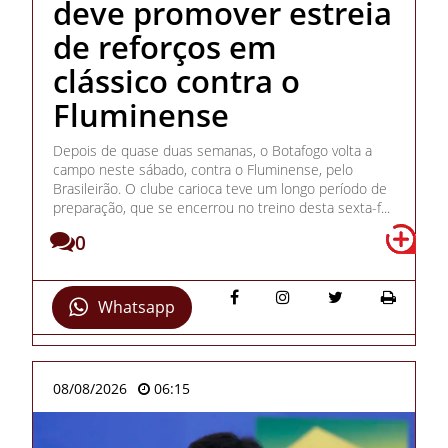
deve promover estreia
de reforços em
clássico contra o
Fluminense
Depois de quase duas semanas, o Botafogo volta a
campo neste sábado, contra o Fluminense, pelo
Brasileirão. O clube carioca teve um longo período de
preparação, que se encerrou no treino desta sexta-f...
0
Whatsapp
08/08/2026
06:15