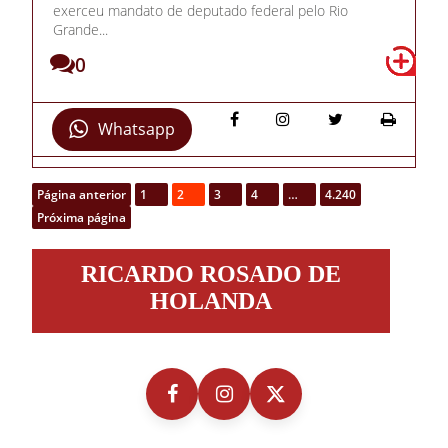
exerceu mandato de deputado federal pelo Rio
Grande...
0
Whatsapp
Página anterior
1
2
3
4
…
4.240
Próxima página
Ricardo
RICARDO ROSADO DE
Rosado
de
HOLANDA
Holanda