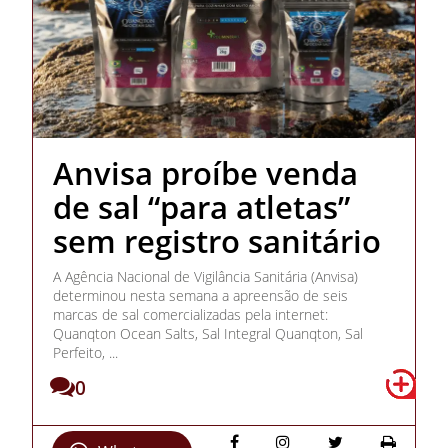
Anvisa proíbe venda
de sal “para atletas”
sem registro sanitário
A Agência Nacional de Vigilância Sanitária (Anvisa)
determinou nesta semana a apreensão de seis
marcas de sal comercializadas pela internet:
Quanqton Ocean Salts, Sal Integral Quanqton, Sal
Perfeito, ...
0