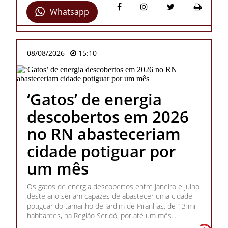
Whatsapp
08/08/2026
15:10
‘Gatos’ de energia
descobertos em 2026
no RN abasteceriam
cidade potiguar por
um mês
Os gatos de energia descobertos entre janeiro e julho
deste ano seriam capazes de abastecer uma cidade
potiguar do tamanho de Jardim de Piranhas, de 13 mil
habitantes, na Região Seridó, por até um mês...