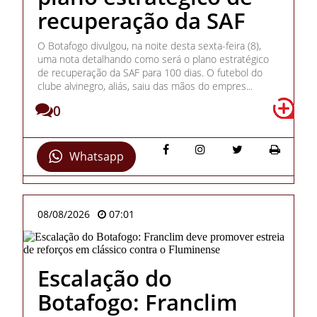
recuperação da SAF
O Botafogo divulgou, na noite desta sexta-feira (8),
uma nota detalhando como será o plano estratégico
de recuperação da SAF para 100 dias. O futebol do
clube alvinegro, aliás, saiu das mãos do empres...
0
Whatsapp
08/08/2026
07:01
Escalação do
Botafogo: Franclim