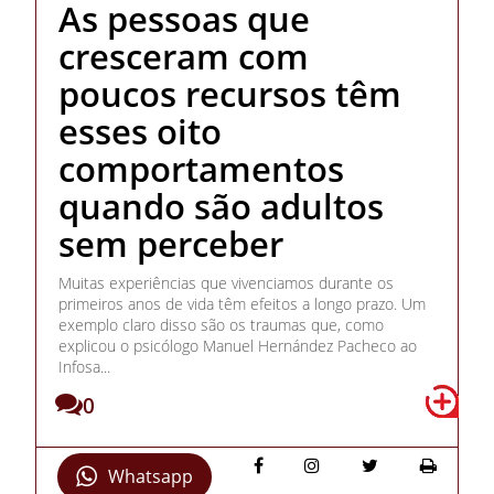
As pessoas que
cresceram com
poucos recursos têm
esses oito
comportamentos
quando são adultos
sem perceber
Muitas experiências que vivenciamos durante os
primeiros anos de vida têm efeitos a longo prazo. Um
exemplo claro disso são os traumas que, como
explicou o psicólogo Manuel Hernández Pacheco ao
Infosa...
0
Whatsapp