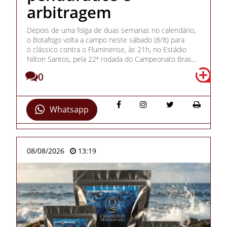
arbitragem
Depois de uma folga de duas semanas no calendário,
o Botafogo volta a campo neste sábado (8/8) para
o clássico contra o Fluminense, às 21h, no Estádio
Nilton Santos, pela 22ª rodada do Campeonato Bras...
0
Whatsapp
08/08/2026
13:19