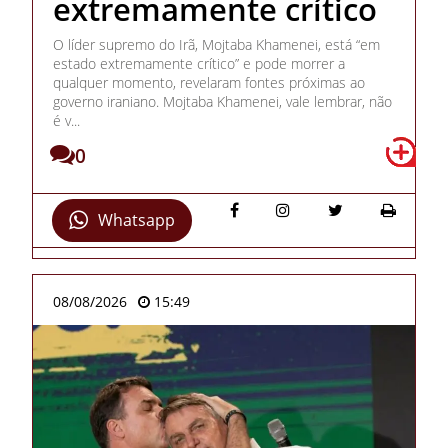
extremamente crítico
O líder supremo do Irã, Mojtaba Khamenei, está “em
estado extremamente crítico” e pode morrer a
qualquer momento, revelaram fontes próximas ao
governo iraniano. Mojtaba Khamenei, vale lembrar, não
é v...
0
Whatsapp
08/08/2026
15:49