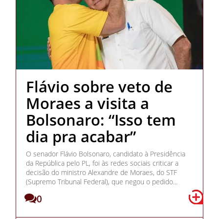
Flávio sobre veto de
Moraes a visita a
Bolsonaro: “Isso tem
dia pra acabar”
O senador Flávio Bolsonaro, candidato à Presidência
da República pelo PL, foi às redes sociais criticar a
decisão do ministro Alexandre de Moraes, do STF
(Supremo Tribunal Federal), que negou o pedido...
0