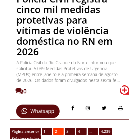
cinco mil medidas
protetivas para
vítimas de violência
doméstica no RN em
2026
A Polícia Civil do Rio Grande do Norte informou que
solicitou 5.089 Medidas Protetivas de Urgência
(MPUs) entre janeiro e a primeira semana de agosto
de 2026. Os dados foram divulgados nesta sexta-fei...
0
Whatsapp
Página anterior
1
2
3
4
…
4.239
Próxima página