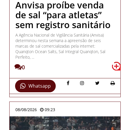
Anvisa proíbe venda
de sal “para atletas”
sem registro sanitário
A Agência Nacional de Vigilância Sanitária (Anvisa)
determinou nesta semana a apreensão de seis
marcas de sal comercializadas pela internet:
Quanqton Ocean Salts, Sal Integral Quanqton, Sal
Perfeito, ...
0
Whatsapp
08/08/2026
09:23