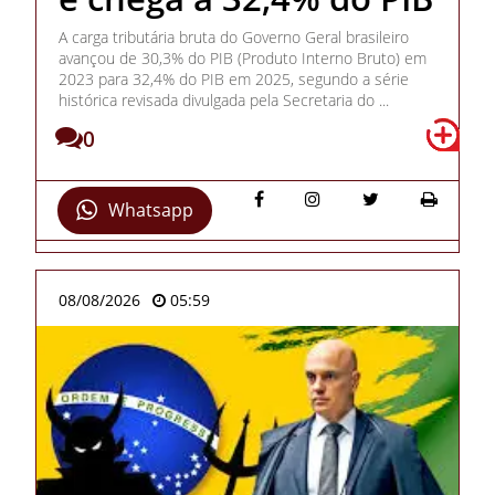
A carga tributária bruta do Governo Geral brasileiro
avançou de 30,3% do PIB (Produto Interno Bruto) em
2023 para 32,4% do PIB em 2025, segundo a série
histórica revisada divulgada pela Secretaria do ...
0
Whatsapp
08/08/2026
05:59