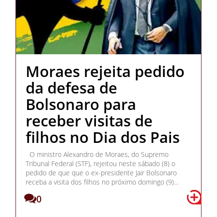
Moraes rejeita pedido
da defesa de
Bolsonaro para
receber visitas de
filhos no Dia dos Pais
O ministro Alexandro de Moraes, do Supremo
Tribunal Federal (STF), rejeitou neste sábado (8) o
pedido de que que o ex-presidente Jair Bolsonaro
receba a visita dos filhos no próximo domingo (9)...
0