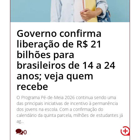
Governo confirma
liberação de R$ 21
bilhões para
brasileiros de 14 a 24
anos; veja quem
recebe
O Programa Pé-de-Meia 2026 continua sendo uma
das principais iniciativas de incentivo à permanência
dos jovens na escola. Com a confirmação do
calendário da quinta parcela, milhões de estudantes já
ag...
0