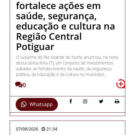
fortalece ações em
saúde, segurança,
educação e cultura na
Região Central
Potiguar
O Governo do Rio Grande do Norte anunciou, na noite
desta sexta-feira (7), um conjunto de investimentos
voltados ao fortalecimento da saúde, da segurança
pública, da educação e da cultura no município...
0
Whatsapp
07/08/2026
21:34