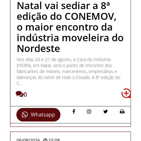
Natal vai sediar a 8ª
edição do CONEMOV,
o maior encontro da
indústria moveleira do
Nordeste
Nos dias 20 e 21 de agosto, a Casa da Indústria
(FIERN), em Natal, será o ponto de encontro dos
fabricantes de móveis, marceneiros, empresários e
lideranças do setor de todo o Estado. A 8ª edição do
C...
0
Whatsapp
06/08/2026
15:08