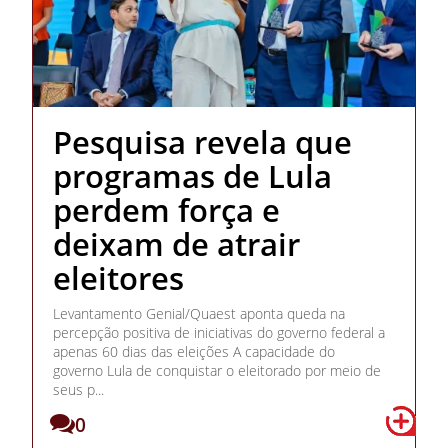
Pesquisa revela que
programas de Lula
perdem força e
deixam de atrair
eleitores
Levantamento Genial/Quaest aponta queda na
percepção positiva de iniciativas do governo federal a
apenas 60 dias das eleições A capacidade do
governo Lula de conquistar o eleitorado por meio de
seus p...
0