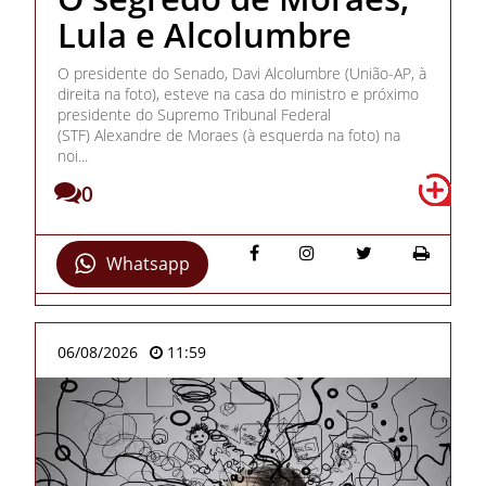
Lula e Alcolumbre
O presidente do Senado, Davi Alcolumbre (União-AP, à
direita na foto), esteve na casa do ministro e próximo
presidente do Supremo Tribunal Federal
(STF) Alexandre de Moraes (à esquerda na foto) na
noi...
0
Whatsapp
06/08/2026
11:59