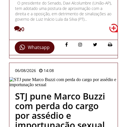
O presidente do Senado, Davi Alcolumbre (União-AP),
tem adotado uma postura de aproximação com a
direita e a oposição, em detrimento de sinalizações ao
governo de Luiz Inácio Lula da Silva (PT)...
0
Whatsapp
06/08/2026
14:08
STJ pune Marco Buzzi
com perda do cargo
por assédio e
importunação sexual