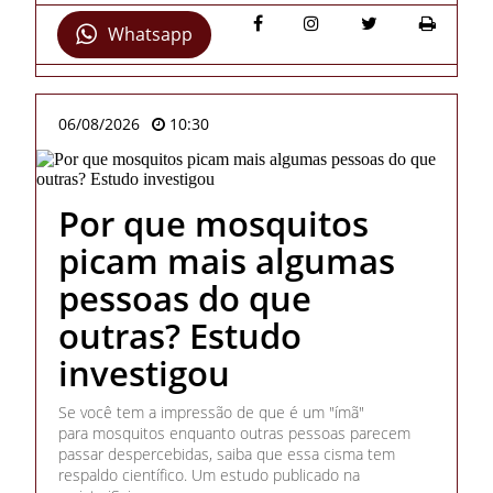
Whatsapp
06/08/2026
10:30
Por que mosquitos
picam mais algumas
pessoas do que
outras? Estudo
investigou
Se você tem a impressão de que é um "ímã"
para mosquitos enquanto outras pessoas parecem
passar despercebidas, saiba que essa cisma tem
respaldo científico. Um estudo publicado na