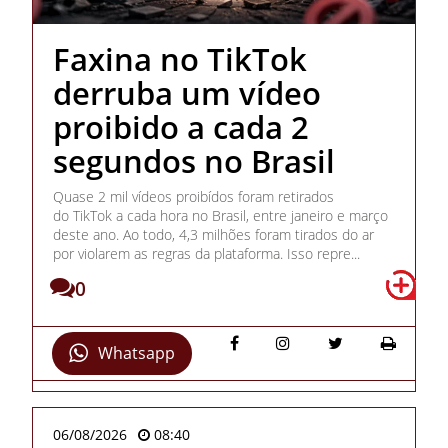
Faxina no TikTok
derruba um vídeo
proibido a cada 2
segundos no Brasil
Quase 2 mil vídeos proibídos foram retirados
do TikTok a cada hora no Brasil, entre janeiro e março
deste ano. Ao todo, 4,3 milhões foram tirados do ar
por violarem as regras da plataforma. Isso repre...
0
Whatsapp
06/08/2026
08:40