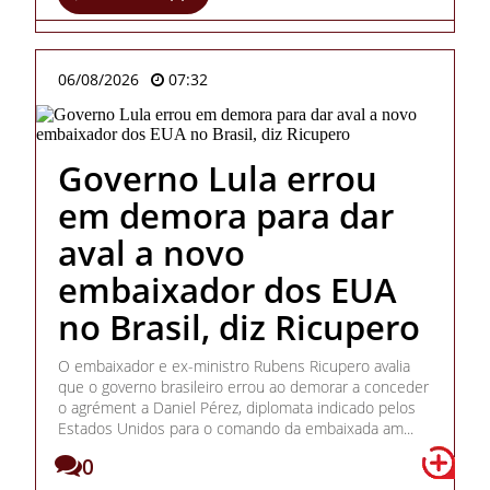
06/08/2026
07:32
Governo Lula errou
em demora para dar
aval a novo
embaixador dos EUA
no Brasil, diz Ricupero
O embaixador e ex-ministro Rubens Ricupero avalia
que o governo brasileiro errou ao demorar a conceder
o agrément a Daniel Pérez, diplomata indicado pelos
Estados Unidos para o comando da embaixada am...
0