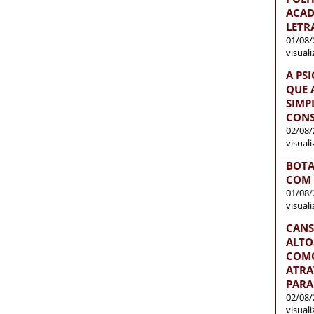
ACAD
LETR
01/08/
visual
A PS
QUE 
SIMP
CONS
02/08/
visual
BOTA
COM 
01/08/
visual
CANS
ALTO
COMO
ATRA
PARA
02/08/
visual