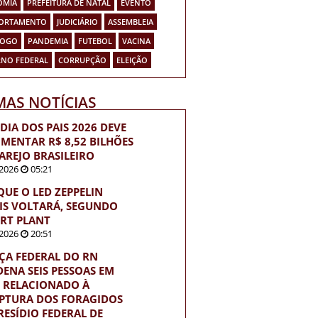
OMIA
PREFEITURA DE NATAL
EVENTO
ORTAMENTO
JUDICIÁRIO
ASSEMBLEIA
FOGO
PANDEMIA
FUTEBOL
VACINA
NO FEDERAL
CORRUPÇÃO
ELEIÇÃO
MAS NOTÍCIAS
DIA DOS PAIS 2026 DEVE
MENTAR R$ 8,52 BILHÕES
AREJO BRASILEIRO
2026
05:21
QUE O LED ZEPPELIN
IS VOLTARÁ, SEGUNDO
RT PLANT
2026
20:51
IÇA FEDERAL DO RN
ENA SEIS PESSOAS EM
 RELACIONADO À
PTURA DOS FORAGIDOS
RESÍDIO FEDERAL DE