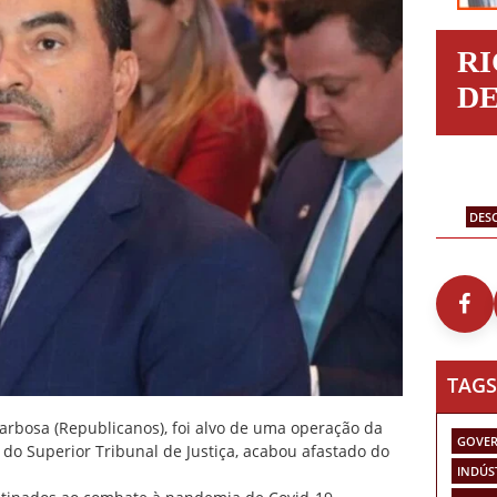
R
D
DES
TAGS
arbosa (Republicanos), foi alvo de uma operação da
GOVER
 do Superior Tribunal de Justiça, acabou afastado do
INDÚS