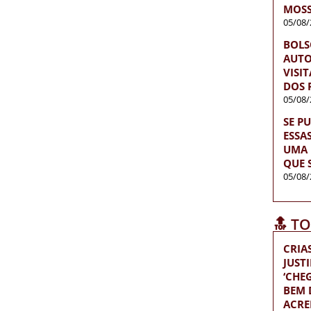
MOS
05/08/
BOLS
AUTO
VISI
DOS 
05/08/
SE P
ESSA
UMA 
QUE 
05/08/
🔝 T
CRIA
JUST
‘CH
BEM D
ACRE