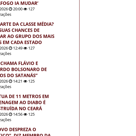
FOGO IA MUDAR’
2026
20:00
127
izações
PARTE DA CLASSE MÉDIA?
 SUAS CHANCES DE
AR AO GRUPO DOS MAIS
S EM CADA ESTADO
2026
12:49
127
izações
 CHAMA FLÁVIO E
RDO BOLSONARO DE
HOS DO SATANÁS”
2026
14:21
125
izações
TUA DE 11 METROS EM
NAGEM AO DIABO É
TRUÍDA NO CEARÁ
2026
14:56
125
izações
OVO DESPREZA O
TICO”, DIZ MEMBRO DA