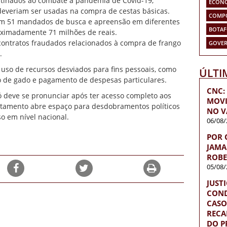
estinados ao combate à pandemia de Covid-19,
ECON
everiam ser usadas na compra de cestas básicas.
COMP
am 51 mandados de busca e apreensão em diferentes
BOTA
roximadamente 71 milhões de reais.
contratos fraudados relacionados à compra de frango
GOVER
.
uso de recursos desviados para fins pessoais, como
ÚLTI
ão de gado e pagamento de despesas particulares.
CNC: 
 deve se pronunciar após ter acesso completo aos
MOVI
astamento abre espaço para desdobramentos políticos
NO V
o em nível nacional.
06/08/
POR 
JAMA
ROBE
05/08/
JUST
COND
CASO
RECA
DO P