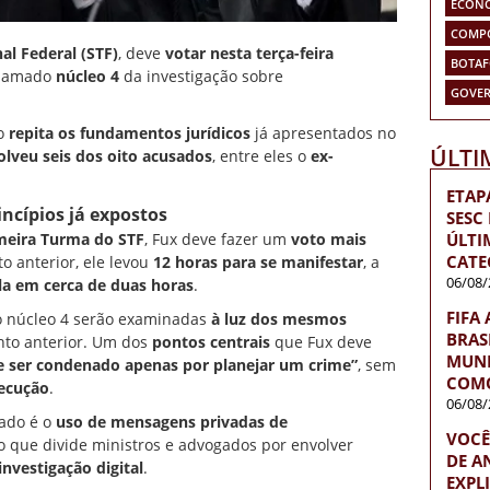
ECON
COMP
al Federal (STF)
, deve
votar nesta terça-feira
BOTA
hamado
núcleo 4
da investigação sobre
GOVER
do
repita os fundamentos jurídicos
já apresentados no
ÚLTI
olveu seis dos oito acusados
, entre eles o
ex-
ETAP
ncípios já expostos
SESC
meira Turma do STF
, Fux deve fazer um
voto mais
ÚLTI
CATE
o anterior, ele levou
12 horas para se manifestar
, a
06/08/
la em cerca de duas horas
.
FIFA
o núcleo 4 serão examinadas
à luz dos mesmos
BRAS
to anterior. Um dos
pontos centrais
que Fux deve
MUND
 ser condenado apenas por planejar um crime”
, sem
COMO
xecução
.
06/08/
dado é o
uso de mensagens privadas de
VOCÊ
o que divide ministros e advogados por envolver
DE A
investigação digital
.
EXPL