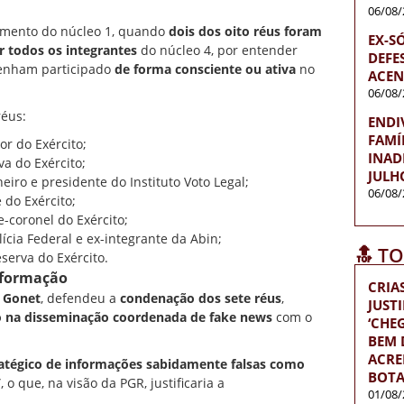
06/08/
amento do núcleo 1, quando
dois dos oito réus foram
EX-S
r todos os integrantes
do núcleo 4, por entender
DEFES
enham participado
de forma consciente ou ativa
no
ACEN
06/08/
réus:
ENDI
FAMÍ
or do Exército;
INAD
va do Exército;
JULH
eiro e presidente do Instituto Voto Legal;
06/08/
 do Exército;
e-coronel do Exército;
lícia Federal
e ex-integrante da Abin;
🔝 T
eserva do Exército.
nformação
CRIA
o Gonet
, defendeu a
condenação dos sete réus
,
JUST
 na disseminação coordenada de fake news
com o
‘CH
BEM D
ACRE
atégico de informações sabidamente falsas como
BOTA
”, o que, na visão da PGR, justificaria a
01/08/