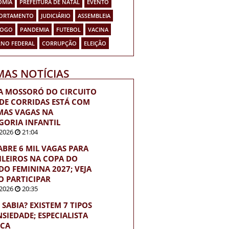
OMIA
PREFEITURA DE NATAL
EVENTO
ORTAMENTO
JUDICIÁRIO
ASSEMBLEIA
FOGO
PANDEMIA
FUTEBOL
VACINA
NO FEDERAL
CORRUPÇÃO
ELEIÇÃO
MAS NOTÍCIAS
A MOSSORÓ DO CIRCUITO
 DE CORRIDAS ESTÁ COM
MAS VAGAS NA
GORIA INFANTIL
2026
21:04
 ABRE 6 MIL VAGAS PARA
ILEIROS NA COPA DO
O FEMININA 2027; VEJA
 PARTICIPAR
2026
20:35
 SABIA? EXISTEM 7 TIPOS
NSIEDADE; ESPECIALISTA
ICA