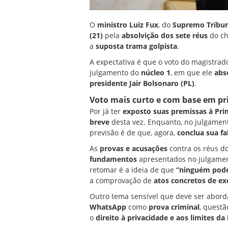
O
ministro
Luiz Fux
, do
Supremo
Tribun
(21)
pela
absolvição dos sete réus
do c
a
suposta
trama golpista
.
A expectativa é que o voto do magistra
julgamento do
núcleo 1
, em que ele
abs
presidente
Jair Bolsonaro
(PL)
.
Voto mais curto e com base em pri
Por já ter
exposto suas premissas à Pri
breve
desta vez. Enquanto, no julgament
previsão é de que, agora,
conclua sua fa
As
provas e acusações
contra os réus d
fundamentos
apresentados no julgamen
retomar é a ideia de que
“ninguém pode
a comprovação de
atos concretos de e
Outro tema sensível que deve ser abor
WhatsApp
como
prova criminal
, questã
o
direito à privacidade e aos limites da 