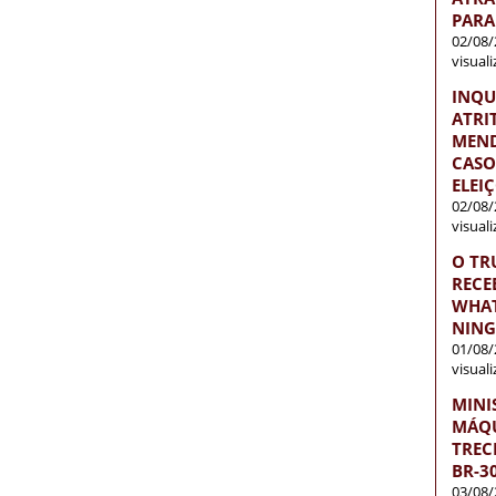
PARA
02/08/
visual
INQU
ATRI
MEND
CASO
ELEI
02/08/
visual
O TR
RECE
WHAT
NIN
01/08/
visual
MINI
MÁQU
TREC
BR-3
03/08/