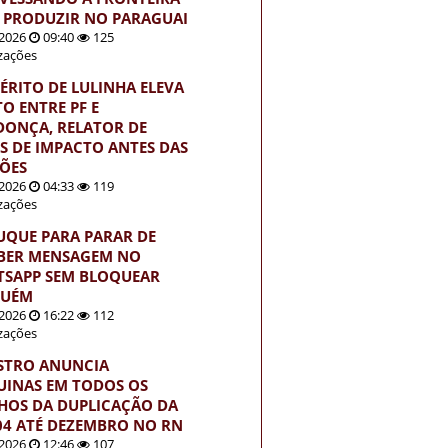
 PRODUZIR NO PARAGUAI
2026
09:40
125
izações
ÉRITO DE LULINHA ELEVA
TO ENTRE PF E
ONÇA, RELATOR DE
S DE IMPACTO ANTES DAS
ÇÕES
2026
04:33
119
izações
UQUE PARA PARAR DE
BER MENSAGEM NO
SAPP SEM BLOQUEAR
GUÉM
2026
16:22
112
izações
STRO ANUNCIA
INAS EM TODOS OS
HOS DA DUPLICAÇÃO DA
04 ATÉ DEZEMBRO NO RN
2026
12:46
107