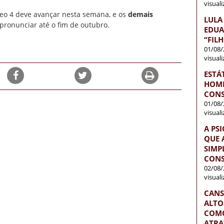
visual
leo 4 deve avançar nesta semana, e os
demais
LULA
ronunciar até o fim de outubro.
EDUA
“FIL
01/08/
visual
ESTÁ
HOME
CONS
01/08/
visual
A PS
QUE 
SIMP
CONS
02/08/
visual
CANS
ALTO
COMO
ATRA