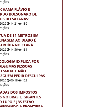
izações
 CHAMA FLÁVIO E
RDO BOLSONARO DE
HOS DO SATANÁS”
2026
14:21
136
izações
TUA DE 11 METROS EM
NAGEM AO DIABO É
TRUÍDA NO CEARÁ
2026
14:56
131
izações
ICOLOGIA EXPLICA POR
ALGUMAS PESSOAS
LESMENTE NÃO
EGUEM PEDIR DESCULPAS
2026
06:18
128
izações
ADAS DOS IMPOSTOS
S NO BRASIL, GIGANTES
 LUPO E JBS ESTÃO
VESSANDO A FRONTEIRA