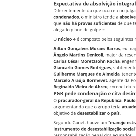
Expectativa de absolvição integral
Diferentemente do que ocorreu no julg
condenados
, o ministro tende a
absolve
que
não há provas suficientes
de que t
alegado plano de golpe.=
O
núcleo 4
é composto pelos seguintes 
Ailton Gonçalves Moraes Barros
, ex-maj
Ângelo Martins Denicoli
, major da reser
Carlos César Moretzsohn Rocha
, engenh
Giancarlo Gomes Rodrigues
, subtenente
Guilherme Marques de Almeida
, tenent
Marcelo Araújo Bormevet
, agente da
Po
Reginaldo Vieira de Abreu
, coronel da r
PGR pede condenação e cita desi
O
procurador-geral da República, Paul
argumentando que o grupo teria
atuado
objetivo de
desestabilizar o país
.
Segundo Gonet, houve um “
manejo estr
instrumento de desestabilização social
responsabilização penal dos acusados.