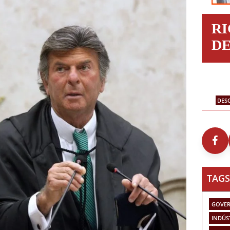
R
D
DES
TAGS
GOVER
INDÚS