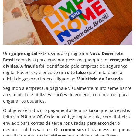
Um
golpe digital
está usando o programa
Novo Desenrola
Brasil
como isca para enganar pessoas que querem
renegociar
dívidas
. A
fraude
foi identificada pela empresa de segurança
digital Kaspersky e envolve um
site falso
que imita o portal
oficial do governo federal, ligado ao
Ministério da Fazenda
.
Segundo a empresa, a página é visualmente muito semelhante
ao site oficial e utiliza variações de endereço na internet para
enganar os usuários.
O objetivo é induzir o pagamento de uma
taxa
que não existe,
feita via
PIX
por QR Code ou código copia e cola, com dinheiro
enviado para contas de terceiros usadas para esconder o
destino real dos valores. Os
criminosos
utilizam esse esquema
para tirar dinheiro das
vítimas
por meio de falsas “
taxas