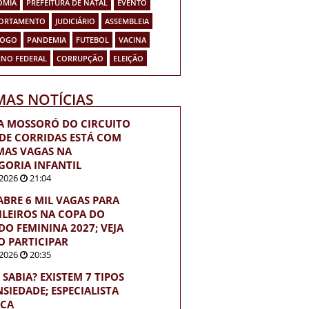
OMIA
PREFEITURA DE NATAL
EVENTO
ORTAMENTO
JUDICIÁRIO
ASSEMBLEIA
FOGO
PANDEMIA
FUTEBOL
VACINA
NO FEDERAL
CORRUPÇÃO
ELEIÇÃO
MAS NOTÍCIAS
A MOSSORÓ DO CIRCUITO
 DE CORRIDAS ESTÁ COM
MAS VAGAS NA
GORIA INFANTIL
2026
21:04
 ABRE 6 MIL VAGAS PARA
ILEIROS NA COPA DO
O FEMININA 2027; VEJA
 PARTICIPAR
2026
20:35
 SABIA? EXISTEM 7 TIPOS
NSIEDADE; ESPECIALISTA
ICA