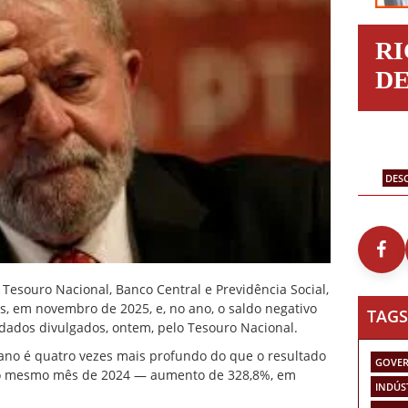
R
D
DES
 Tesouro Nacional, Banco Central e Previdência Social,
, em novembro de 2025, e, no ano, o saldo negativo
TAGS
dados divulgados, ontem, pelo Tesouro Nacional.
 ano é quatro vezes mais profundo do que o resultado
GOVER
 no mesmo mês de 2024 — aumento de 328,8%, em
INDÚS