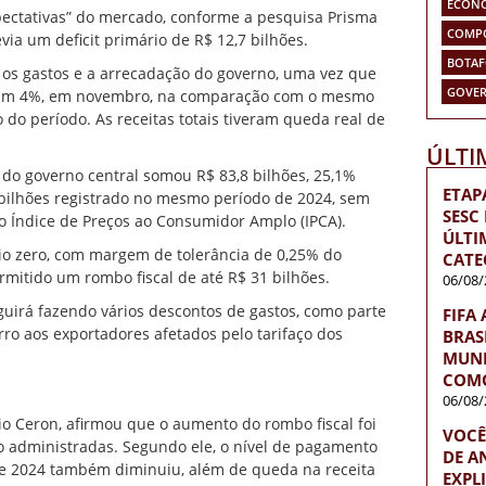
ECON
ectativas” do mercado, conforme a pesquisa Prisma
COMP
via um deficit primário de R$ 12,7 bilhões.
BOTA
os gastos e a arrecadação do governo, uma vez que
GOVER
eram 4%, em novembro, na comparação com o mesmo
o do período. As receitas totais tiveram queda real de
ÚLTI
 do governo central somou R$ 83,8 bilhões, 25,1%
ETAP
 bilhões registrado no mesmo período de 2024, sem
SESC
lo Índice de Preços ao Consumidor Amplo (IPCA).
ÚLTI
ário zero, com margem de tolerância de 0,25% do
CATE
ermitido um rombo fiscal de até R$ 31 bilhões.
06/08/
guirá fazendo vários descontos de gastos, como parte
FIFA
orro aos exportadores afetados pelo tarifaço dos
BRAS
MUND
COMO
06/08/
io Ceron, afirmou que o aumento do rombo fiscal foi
VOCÊ
o administradas. Segundo ele, o nível de pagamento
DE A
e 2024 também diminuiu, além de queda na receita
EXPL