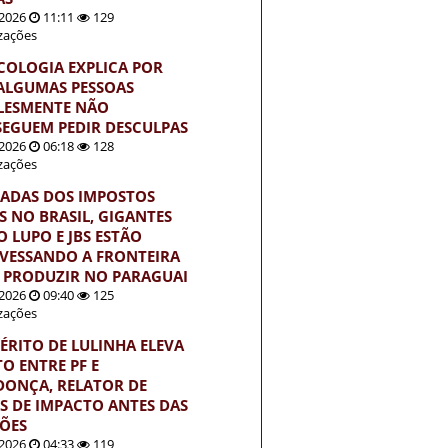
2026
11:11
129
izações
ICOLOGIA EXPLICA POR
ALGUMAS PESSOAS
LESMENTE NÃO
EGUEM PEDIR DESCULPAS
2026
06:18
128
izações
ADAS DOS IMPOSTOS
S NO BRASIL, GIGANTES
 LUPO E JBS ESTÃO
VESSANDO A FRONTEIRA
 PRODUZIR NO PARAGUAI
2026
09:40
125
izações
ÉRITO DE LULINHA ELEVA
TO ENTRE PF E
ONÇA, RELATOR DE
S DE IMPACTO ANTES DAS
ÇÕES
2026
04:33
119