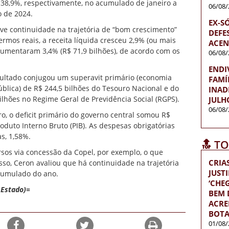
38,9%, respectivamente, no acumulado de janeiro a
06/08/
 de 2024.
EX-S
ve continuidade na trajetória de “bom crescimento”
DEFES
rmos reais, a receita líquida cresceu 2,9% (ou mais
ACEN
aumentaram 3,4% (R$ 71,9 bilhões), de acordo com os
06/08/
ENDI
ultado conjugou um superavit primário (economia
FAMÍ
blica) de R$ 244,5 bilhões do Tesouro Nacional e do
INAD
ilhões no Regime Geral de Previdência Social (RGPS).
JULH
06/08/
 o deficit primário do governo central somou R$
roduto Interno Bruto (PIB). As despesas obrigatórias
s, 1,58%.
🔝 T
sos via concessão da Copel, por exemplo, o que
CRIA
sso, Ceron avaliou que há continuidade na trajetória
JUST
cumulado do ano.
‘CH
 Estado)=
BEM D
ACRE
BOTA
01/08/