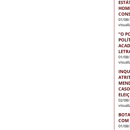
ESTÁ
HOME
CONS
01/08/
visual
“O P
POLÍ
ACAD
LETR
01/08/
visual
INQU
ATRI
MEND
CASO
ELEI
02/08/
visual
BOTA
COM 
01/08/