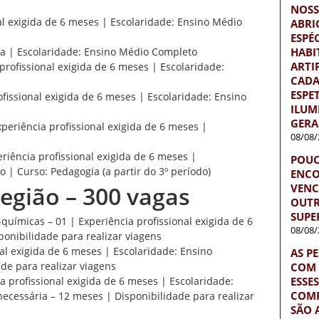
NOSS
al exigida de 6 meses | Escolaridade: Ensino Médio
ABRI
ESPÉ
HABI
ia | Escolaridade: Ensino Médio Completo
ARTI
profissional exigida de 6 meses | Escolaridade:
CADA
ESPE
fissional exigida de 6 meses | Escolaridade: Ensino
ILUM
GERA
periência profissional exigida de 6 meses |
08/08/
eriência profissional exigida de 6 meses |
POUC
 | Curso: Pedagogia (a partir do 3º período)
ENCO
VENC
egião – 300 vagas
OUTR
SUPE
o-químicas – 01 | Experiência profissional exigida de 6
08/08/
ponibilidade para realizar viagens
nal exigida de 6 meses | Escolaridade: Ensino
AS P
de para realizar viagens
COM 
ESSE
a profissional exigida de 6 meses | Escolaridade:
COM
cessária – 12 meses | Disponibilidade para realizar
SÃO 