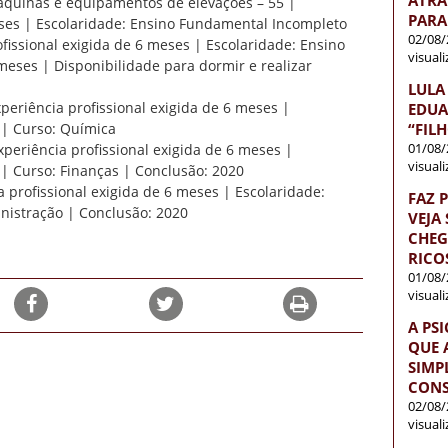
áquinas e equipamentos de elevações – 55 |
PARA
eses | Escolaridade: Ensino Fundamental Incompleto
02/08/
fissional exigida de 6 meses | Escolaridade: Ensino
visual
eses | Disponibilidade para dormir e realizar
LULA
xperiência profissional exigida de 6 meses |
EDUA
“FIL
 | Curso: Química
01/08/
Experiência profissional exigida de 6 meses |
visual
| Curso: Finanças | Conclusão: 2020
 profissional exigida de 6 meses | Escolaridade:
FAZ 
nistração | Conclusão: 2020
VEJA
CHEG
RICO
01/08/
visual
A PS
QUE 
SIMP
CONS
02/08/
visual