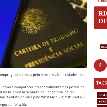
R
D
DES
 emprego oferecidas pelo Sine em várias cidades do
TAGS
(a) deverá comparecer presencialmente nos postos de
l na Rua Nossa Senhora da Candelária, bairro
GOVER
adão.
Contato do Sine pelo WhatsApp (84) 9 8140-8390.
INDÚS
egunda-feira (6):