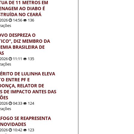
TUA DE 11 METROS EM
NAGEM AO DIABO É
TRUÍDA NO CEARÁ
2026
14:56
136
izações
OVO DESPREZA O
TICO”, DIZ MEMBRO DA
EMIA BRASILEIRA DE
AS
2026
11:11
135
izações
ÉRITO DE LULINHA ELEVA
TO ENTRE PF E
ONÇA, RELATOR DE
S DE IMPACTO ANTES DAS
ÇÕES
2026
04:33
124
izações
FOGO SE REAPRESENTA
NOVIDADES
2026
10:42
123