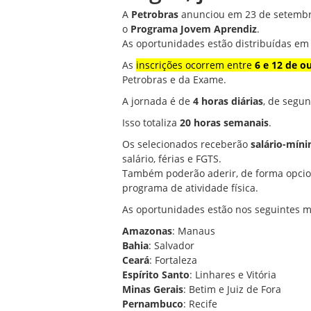
A
Petrobras
anunciou em 23 de setembr
o
Programa Jovem Aprendiz
.
As oportunidades estão distribuídas e
As
inscrições ocorrem entre
6 e 12 de o
Petrobras e da Exame.
A jornada é de
4 horas diárias
, de segun
Isso totaliza
20 horas semanais
.
Os selecionados receberão
salário-míni
salário, férias e FGTS.
Também poderão aderir, de forma opcio
programa de atividade física.
As oportunidades estão nos seguintes m
Amazonas
: Manaus
Bahia
: Salvador
Ceará
: Fortaleza
Espírito Santo
: Linhares e Vitória
Minas Gerais
: Betim e Juiz de Fora
Pernambuco
: Recife