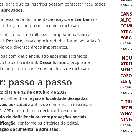
os, para que os inscritos possam contestar resultados,
visual
s aprovados
.
CANS
o escolar, a documentação exigida
e também
os
ALTO
COMO
que reforça o compromisso com a inclusão.
ATRA
ras abriu mais de mil vagas, ampliando
assim
as
PARA
nal.
Por isso
, essas oportunidades foram voltadas à
02/08/
plando diversas áreas importantes.
visual
soas com deficiência, adolescentes acolhidos
INQU
o trabalho infantil.
Dessa forma
, o programa
ATRI
l e amplia o alcance das políticas de inclusão.
MEND
CASO
r: passo a passo
ELEI
02/08/
os dias
6 e 12 de outubro de 2025
.
visual
, escolhendo a
região e localidade desejadas
.
O TR
veis por cidade
antes de confirmar a inscrição.
RECE
, CPF e histórico ou declaração escolar.
WHAT
do de deficiência ou comprovações sociais
.
NIN
sificação
, conforme os critérios do edital.
01/08/
idação documental e admissão
.
visual