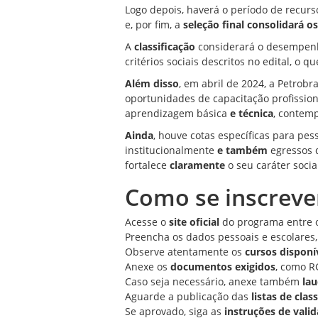
Logo depois, haverá o período de recurs
e, por fim, a
seleção final consolidará o
A
classificação
considerará o desempenh
critérios sociais descritos no edital, o 
Além disso
, em abril de 2024, a Petrob
oportunidades de capacitação profissio
aprendizagem básica
e técnica
, contem
Ainda
, houve cotas específicas para pes
institucionalmente
e também
egressos d
fortalece
claramente
o seu caráter socia
Como se inscreve
Acesse o
site oficial
do programa entre 
Preencha os dados pessoais e escolares
Observe atentamente os
cursos disponí
Anexe os
documentos exigidos
, como RG
Caso seja necessário, anexe também
lau
Aguarde a publicação das
listas de clas
Se aprovado, siga as
instruções de val