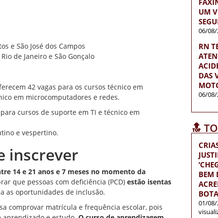
FAXI
UM V
SEGU
06/08/
RN T
ntos e São José dos Campos
ATEN
 Rio de Janeiro e São Gonçalo
ACID
DAS 
MOTO
oferecem 42 vagas para os cursos técnico em
06/08/
cnico em microcomputadores e redes.
para cursos de suporte em TI e técnico em
🔝 T
tino e vespertino.
CRIA
e inscrever
JUST
‘CH
entre 14 e 21 anos e 7 meses no momento da
BEM D
rar que pessoas com deficiência (PCD)
estão isentas
ACRE
ia as oportunidades de inclusão.
BOTA
01/08/
a comprovar matrícula e frequência escolar, pois
visual
re aprendizado e estudo.
O curso de aprendizagem