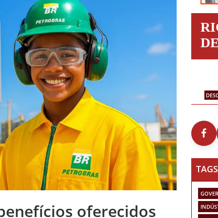
R
D
DES
TAGS
GOVER
benefícios oferecidos
INDÚS