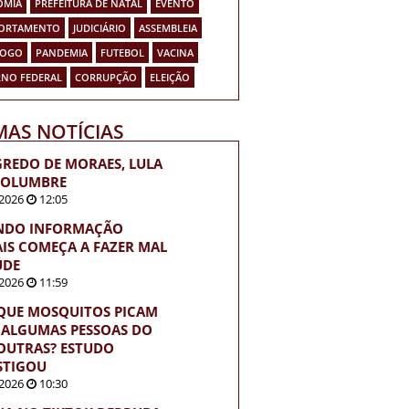
OMIA
PREFEITURA DE NATAL
EVENTO
ORTAMENTO
JUDICIÁRIO
ASSEMBLEIA
FOGO
PANDEMIA
FUTEBOL
VACINA
NO FEDERAL
CORRUPÇÃO
ELEIÇÃO
MAS NOTÍCIAS
GREDO DE MORAES, LULA
COLUMBRE
2026
12:05
NDO INFORMAÇÃO
IS COMEÇA A FAZER MAL
ÚDE
2026
11:59
QUE MOSQUITOS PICAM
 ALGUMAS PESSOAS DO
OUTRAS? ESTUDO
STIGOU
2026
10:30