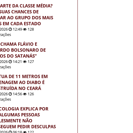
PARTE DA CLASSE MÉDIA?
 SUAS CHANCES DE
AR AO GRUPO DOS MAIS
S EM CADA ESTADO
2026
12:49
128
izações
 CHAMA FLÁVIO E
RDO BOLSONARO DE
HOS DO SATANÁS”
2026
14:21
127
izações
TUA DE 11 METROS EM
NAGEM AO DIABO É
TRUÍDA NO CEARÁ
2026
14:56
126
izações
ICOLOGIA EXPLICA POR
ALGUMAS PESSOAS
LESMENTE NÃO
EGUEM PEDIR DESCULPAS
2026
06:18
122