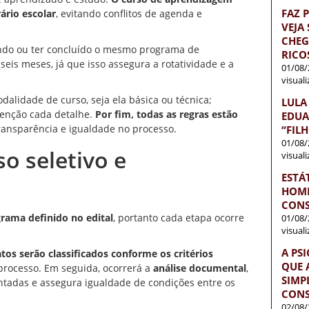
FAZ 
ário escolar
, evitando conflitos de agenda e
VEJA
CHEG
ando ou ter concluído o mesmo programa de
RICO
eis meses, já que isso assegura a rotatividade e a
01/08/
visual
dalidade de curso, seja ela básica ou técnica;
LULA
tenção cada detalhe.
Por fim, todas as regras estão
EDUA
transparência e igualdade no processo.
“FIL
01/08/
o seletivo e
visual
ESTÁ
HOME
CONS
rama definido no edital
, portanto cada etapa ocorre
01/08/
visual
A PS
tos serão classificados conforme os critérios
QUE 
 processo. Em seguida, ocorrerá a
análise documental
,
SIMP
ntadas e assegura igualdade de condições entre os
CONS
02/08/