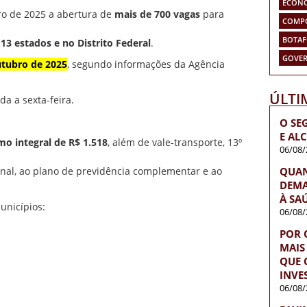
ECON
o de 2025 a abertura de
mais de 700 vagas
para
COMP
BOTA
m
13 estados e no Distrito Federal
.
GOVER
utubro de 2025
, segundo informações da Agência
ÚLTI
da a sexta-feira.
O SE
E AL
mo integral de R$ 1.518
, além de vale-transporte, 13º
06/08/
QUA
nal, ao plano de previdência complementar e ao
DEMA
À SA
unicípios:
06/08/
POR 
MAIS
QUE 
INVE
06/08/