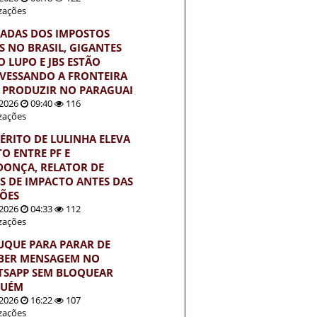
izações
ADAS DOS IMPOSTOS
S NO BRASIL, GIGANTES
 LUPO E JBS ESTÃO
VESSANDO A FRONTEIRA
 PRODUZIR NO PARAGUAI
2026
09:40
116
izações
ÉRITO DE LULINHA ELEVA
TO ENTRE PF E
ONÇA, RELATOR DE
S DE IMPACTO ANTES DAS
ÇÕES
2026
04:33
112
izações
UQUE PARA PARAR DE
BER MENSAGEM NO
SAPP SEM BLOQUEAR
GUÉM
2026
16:22
107
izações