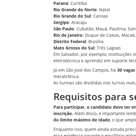
Paraná
: Curitiba
Rio Grande do Norte
: Natal
Rio Grande do Sul
: Canoas
Sergipe
: Aracaju
São Paulo
: Cubatão, Mauá, Paulínia, Sa
Rio de Janeiro
: Duque de Caxias, Macaé,
Distrito Federal
: Brasília
Mato Grosso do Sul
: Três Lagoas
Em Salvador, por exemplo, instituições 
eletrotécnica e aprendiz em suporte té
Já em São José dos Campos, há
30 vagas
mecatrônica.
As turmas são divididas nos turnos matu
Requisitos para s
Para participar, o candidato deve ter 
inscrição.
Além disso, é importante lemb
do limite máximo de idade
, o que ampl
Enquanto isso, quem ainda estuda precis
essa exigência garante o equilíbrio ent