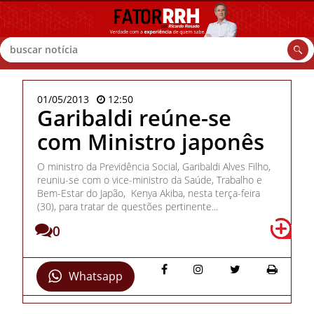
Buscar
01/05/2013
12:50
Garibaldi reúne-se
com Ministro japonês
O ministro da Previdência Social, Garibaldi Alves Filho,
reuniu-se com o vice-ministro da Saúde, Trabalho e
Bem-Estar do Japão, Kenya Akiba, nesta terça-feira
(30), para tratar de questões pertinente...
0
Whatsapp