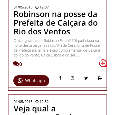
01/05/2013
12:37
Robinson na posse da
Prefeita de Caiçara do
Rio dos Ventos
O vice-governador Robinson Faria (PSD) participou na
noite desta terça-feira (30/04) da Cerimônia de Posse
da Prefeita eleita na eleição complementar de Caiçara
do Rio do Vento, Ceiça Lisboa e do seu ...
0
Whatsapp
01/05/2013
12:32
Veja qual a