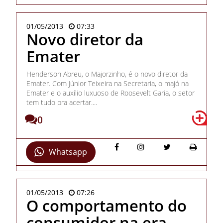
01/05/2013
07:33
Novo diretor da
Emater
Henderson Abreu, o Majorzinho, é o novo diretor da
Emater. Com Júnior Teixeira na Secretaria, o majó na
Emater e o auxílio luxuoso de Roosevelt Garia, o setor
tem tudo pra acertar....
0
Whatsapp
01/05/2013
07:26
O comportamento do
consumidor na era