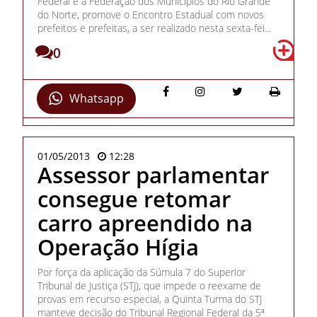
Federal e a Federação dos Municípios do Rio Grande
do Norte, promove o Encontro Estadual com novos
prefeitos e prefeitas, a ser realizado nesta sexta-fei...
0
Whatsapp
01/05/2013
12:28
Assessor parlamentar
consegue retomar
carro apreendido na
Operação Hígia
Por força da aplicação da Súmula 7 do Superior
Tribunal de Justiça (STJ), que impede o reexame de
provas em recurso especial, a Quinta Turma do STJ
manteve decisão do Tribunal Regional Federal da 5ª