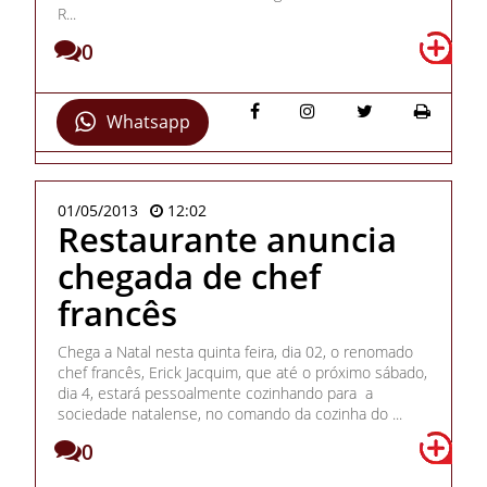
R...
0
Whatsapp
01/05/2013
12:02
Restaurante anuncia
chegada de chef
francês
Chega a Natal nesta quinta feira, dia 02, o renomado
chef francês, Erick Jacquim, que até o próximo sábado,
dia 4, estará pessoalmente cozinhando para a
sociedade natalense, no comando da cozinha do ...
0