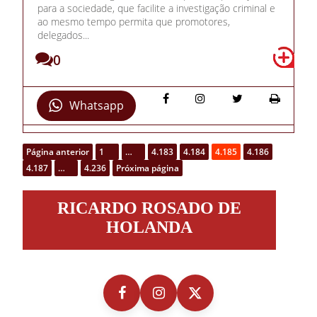
para a sociedade, que facilite a investigação criminal e
ao mesmo tempo permita que promotores,
delegados...
0
Whatsapp
Página anterior
1
…
4.183
4.184
4.185
4.186
4.187
…
4.236
Próxima página
Ricardo
RICARDO ROSADO DE
Rosado
de
HOLANDA
Holanda