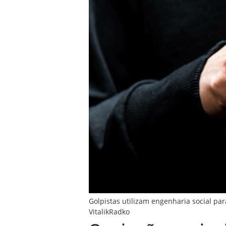
Golpistas utilizam engenharia social par
VitalikRadko