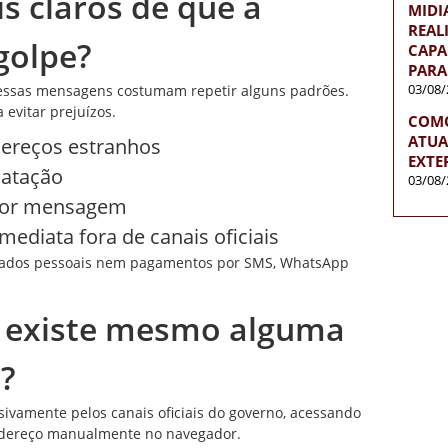
is claros de que a
MIDI
REAL
golpe?
CAPA
PARA
03/08/
ssas mensagens costumam repetir alguns padrões.
 evitar prejuízos.
COMO
ATUA
ereços estranhos
EXTE
matação
03/08/
 por mensagem
ediata fora de canais oficiais
 dados pessoais nem pagamentos por SMS, WhatsApp
e existe mesmo alguma
?
lusivamente pelos canais oficiais do governo, acessando
o endereço manualmente no navegador.