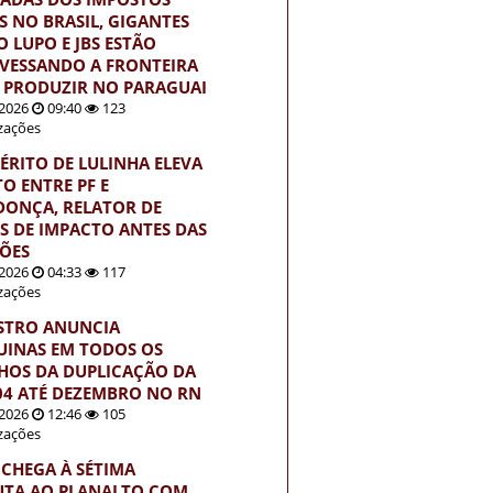
S NO BRASIL, GIGANTES
 LUPO E JBS ESTÃO
VESSANDO A FRONTEIRA
 PRODUZIR NO PARAGUAI
2026
09:40
123
izações
ÉRITO DE LULINHA ELEVA
TO ENTRE PF E
ONÇA, RELATOR DE
S DE IMPACTO ANTES DAS
ÇÕES
2026
04:33
117
izações
STRO ANUNCIA
INAS EM TODOS OS
HOS DA DUPLICAÇÃO DA
04 ATÉ DEZEMBRO NO RN
2026
12:46
105
izações
 CHEGA À SÉTIMA
UTA AO PLANALTO COM