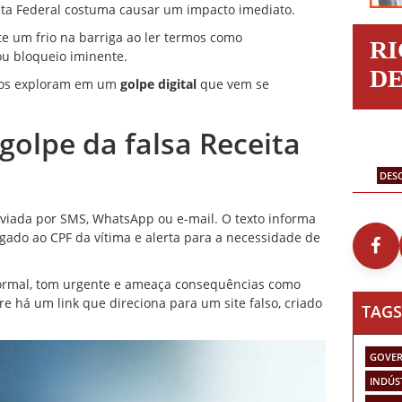
a Federal costuma causar um impacto imediato.
 um frio na barriga ao ler termos como
R
ou bloqueio iminente.
D
osos exploram em um
golpe digital
que vem se
olpe da falsa Receita
DES
ada por SMS, WhatsApp ou e-mail. O texto informa
igado ao CPF da vítima e alerta para a necessidade de
rmal, tom urgente e ameaça consequências como
 há um link que direciona para um site falso, criado
TAGS
GOVER
INDÚS