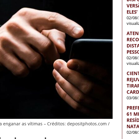
VERS
ELES’
02/08/
visual
ATEN
RECO
DISTA
PESS
02/08/
visual
CIEN
REJU
TIRA
CARD
03/08/
PREF
61 M
RESÍ
a enganar as vítimas – Créditos: depositphotos.com /
NATA
02/08/