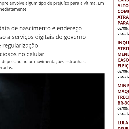
pre envolve algum tipo de prejuízo para a vítima. Em
ALTO
imediatamente.
COMO
ATRA
PARA
data de nascimento e endereço
02/08/
visual
o a serviços digitais do governo
INQU
 regularização
ATRI
ciosos no celular
MEND
CASO
s depois, ao notar movimentações estranhas,
ELEI
eradas.
02/08/
visual
MINI
MÁQU
TREC
BR-3
03/08/
visual
LULA
DISP