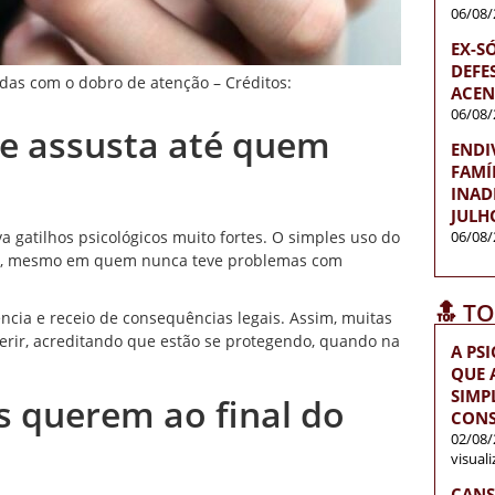
06/08/
EX-S
DEFES
das com o dobro de atenção – Créditos:
ACEN
06/08/
pe assusta até quem
ENDI
FAMÍ
INAD
JULH
a gatilhos psicológicos muito fortes. O simples uso do
06/08/
do, mesmo em quem nunca teve problemas com
🔝 T
cia e receio de consequências legais. Assim, muitas
erir, acreditando que estão se protegendo, quando na
A PS
QUE 
SIMP
s querem ao final do
CONS
02/08/
visual
CANS