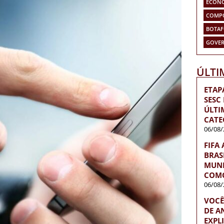
ECON
COMP
BOTA
GOVER
ÚLTI
ETAP
SESC
ÚLTI
CATE
06/08/
FIFA
BRAS
MUND
COMO
06/08/
VOCÊ
DE A
EXPL