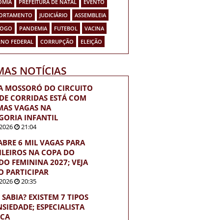
OMIA
PREFEITURA DE NATAL
EVENTO
ORTAMENTO
JUDICIÁRIO
ASSEMBLEIA
FOGO
PANDEMIA
FUTEBOL
VACINA
NO FEDERAL
CORRUPÇÃO
ELEIÇÃO
MAS NOTÍCIAS
A MOSSORÓ DO CIRCUITO
 DE CORRIDAS ESTÁ COM
MAS VAGAS NA
GORIA INFANTIL
2026
21:04
 ABRE 6 MIL VAGAS PARA
ILEIROS NA COPA DO
O FEMININA 2027; VEJA
 PARTICIPAR
2026
20:35
 SABIA? EXISTEM 7 TIPOS
NSIEDADE; ESPECIALISTA
ICA