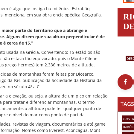
bém é algo que instiga há milênios. Estrabão,
ás, menciona, em sua obra enciclopédica Geografia,
R
D
 maior parte do território que a abrange é
. Alguns dizem que sua altura perpendicular é de
 é cerca de 15.”
o usada na Grécia. Convertendo: 15 estádios são
o não estava tão equivocado, pois o Monte Cilene
DES
us grego Hermes) tem 2.336 metros de altitude.
ecidas de montanhas foram feitas por Dicearco,
igo da Isis, publicação da Sociedade da História da
veu no século 4º a.C.
 a elevação, ou seja, a altura de um pico em relação
a para tratar e diferenciar montanhas. O termo
TAGS
cnicamente, a altitude pode ter qualquer ponto de
mpre o nível do mar como ponto de partida.
GOVER
dades, revistas de viagem, documentários e até game
INDÚS
informação. Nomes como Everest, Aconcágua, Mont