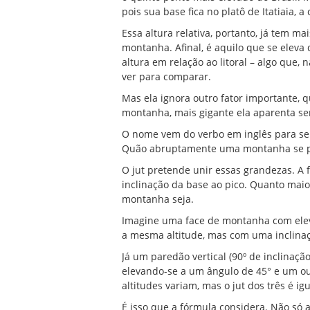
pois sua base fica no platô de Itatiaia, 
Essa altura relativa, portanto, já tem m
montanha. Afinal, é aquilo que se eleva
altura em relação ao litoral – algo que,
ver para comparar.
Mas ela ignora outro fator importante, q
montanha, mais gigante ela aparenta ser.
O nome vem do verbo em inglês para se r
Quão abruptamente uma montanha se pr
O jut pretende unir essas grandezas. A 
inclinação da base ao pico. Quanto maio
montanha seja.
Imagine uma face de montanha com eleva
a mesma altitude, mas com uma inclinaçã
Já um paredão vertical (90º de inclinaç
elevando-se a um ângulo de 45° e um ou
altitudes variam, mas o jut dos três é igu
É isso que a fórmula considera. Não só 