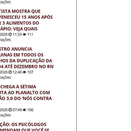
izações
TISTA MOSTRA QUE
VENESCEU 15 ANOS APÓS
R 3 ALIMENTOS DO
ÁPIO: VEJA QUAIS
2026
11:33
111
izações
STRO ANUNCIA
INAS EM TODOS OS
HOS DA DUPLICAÇÃO DA
04 ATÉ DEZEMBRO NO RN
2026
12:46
107
izações
 CHEGA À SÉTIMA
UTA AO PLANALTO COM
ÃO 3.0 DO ‘NÓS CONTRA
2026
07:49
106
izações
ÇÃO: OS PSICÓLOGOS
MENDAM QUE VOCÊ SE