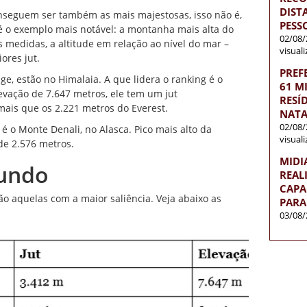
DISTA
nseguem ser também as mais majestosas, isso não é,
PESS
é o exemplo mais notável: a montanha mais alta do
02/08/
s medidas, a altitude em relação ao nível do mar –
visual
ores jut.
PREF
e, estão no Himalaia. A que lidera o ranking é o
61 M
vação de 7.647 metros, ele tem um jut
RESÍ
mais que os 2.221 metros do Everest.
NATA
02/08/
é o Monte Denali, no Alasca. Pico mais alto da
visual
de 2.576 metros.
MIDI
mundo
REAL
CAPA
 aquelas com a maior saliência. Veja abaixo as
PARA
03/08/