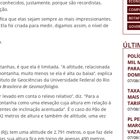
ECON
 conhecidos, justamente, porque são recordistas,
ção.
COMP
BOTA
ifica que elas sejam sempre as mais impressionantes.
Ela foi criada para medir, digamos assim, o nível de
GOVER
a.
ÚLTI
POLÍ
MIL 
nhas, é que ela é limitada. “A altitude, relacionada
PARA
montanha, muito menos se ela é alta ou baixa”, explica
DOMÉ
tituto de Geociências da Universidade Federal do Rio
07/08/
a Brasileira de Geomorfologia
.
TAXA
levado em conta o relevo relativo”, diz. “Para a
MAIS
ontanha como uma elevação cuja altura em relação à
TARI
ntes de inclinação acentuada”. É o caso do Pão de
07/08/
392 metros de altura e também de altitude, uma vez
PL P
MARC
VAZA
 (RJ), tem uma altitude de 2.791 metros, o que faz dele
07/08/
Mas sua altura fica em torno de apenas 490 metros,