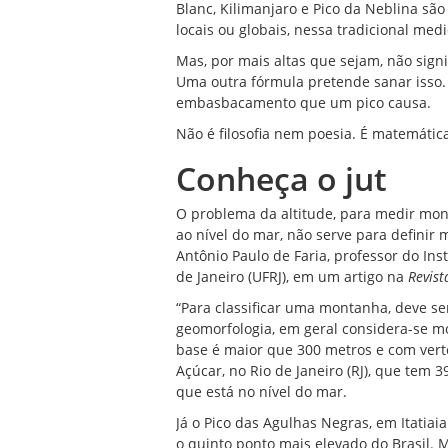
Blanc, Kilimanjaro e Pico da Neblina são
locais ou globais, nessa tradicional medi
Mas, por mais altas que sejam, não sign
Uma outra fórmula pretende sanar isso. 
embasbacamento que um pico causa.
Não é filosofia nem poesia. É matemátic
Conheça o jut
O problema da altitude, para medir monta
ao nível do mar, não serve para definir 
Antônio Paulo de Faria, professor do Ins
de Janeiro (UFRJ), em um artigo na
Revist
“Para classificar uma montanha, deve ser 
geomorfologia, em geral considera-se m
base é maior que 300 metros e com verte
Açúcar, no Rio de Janeiro (RJ), que tem 
que está no nível do mar.
Já o Pico das Agulhas Negras, em Itatiaia
o quinto ponto mais elevado do Brasil. 