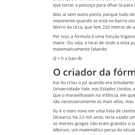
que torcer o pescoço para olhar lá para 
Mas aí vem outro ponto, porque tudo de
imponente quando se está no bairro viz
Morro da Urca, que tem 220 metros de a
Por isso, a fórmula é uma função trigon
maior. Ou seja, o local de onde a vista
matematicamente falando:
Q = h x (sen θ)
O criador da fór
Kai Xu criou o jut quando era estudant
Universidade Yale, nos Estados Unidos, 
que o maravilhavam na infância, ele que
são necessariamente os mais altos, ma
Xu é o mais novo em uma lista de cient
Dicearco, há 2,5 mil anos, teria usado
os montes gregos não eram grandes o suf
Albiruni, um matemático persa do século