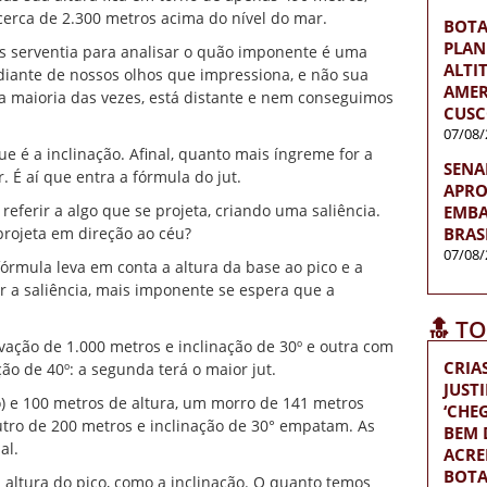
a cerca de 2.300 metros acima do nível do mar.
BOT
PLAN
ais serventia para analisar o quão imponente é uma
ALTI
 diante de nossos olhos que impressiona, e não sua
AMER
 na maioria das vezes, está distante e nem conseguimos
CUSC
07/08/
ue é a inclinação. Afinal, quanto mais íngreme for a
SENA
 É aí que entra a fórmula do jut.
APRO
eferir a algo que se projeta, criando uma saliência.
EMBA
ojeta em direção ao céu?
BRAS
07/08/
fórmula leva em conta a altura da base ao pico e a
r a saliência, mais imponente se espera que a
🔝 T
ção de 1.000 metros e inclinação de 30º e outra com
CRIA
o de 40º: a segunda terá o maior jut.
JUST
ão) e 100 metros de altura, um morro de 141 metros
‘CH
tro de 200 metros e inclinação de 30° empatam. As
BEM D
al.
ACRE
BOTA
a altura do pico, como a inclinação. O quanto temos