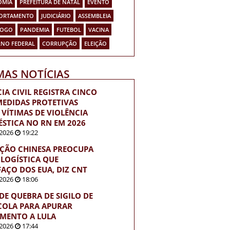
OMIA
PREFEITURA DE NATAL
EVENTO
ORTAMENTO
JUDICIÁRIO
ASSEMBLEIA
FOGO
PANDEMIA
FUTEBOL
VACINA
NO FEDERAL
CORRUPÇÃO
ELEIÇÃO
MAS NOTÍCIAS
CIA CIVIL REGISTRA CINCO
MEDIDAS PROTETIVAS
 VÍTIMAS DE VIOLÊNCIA
STICA NO RN EM 2026
2026
19:22
ÇÃO CHINESA PREOCUPA
 LOGÍSTICA QUE
FAÇO DOS EUA, DIZ CNT
2026
18:06
EDE QUEBRA DE SIGILO DE
OLA PARA APURAR
MENTO A LULA
2026
17:44