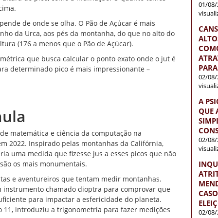
01/08/
cima.
visual
pende de onde se olha. O Pão de Açúcar é mais
CANS
inho da Urca, aos pés da montanha, do que no alto do
ALTO
ltura (176 a menos que o Pão de Açúcar).
COMO
ATRA
ométrica que busca calcular o ponto exato onde o jut é
PARA
 para determinado pico é mais impressionante –
02/08/
visual
A PS
mula
QUE 
SIMP
CONS
e de matemática e ciência da computação na
02/08/
em 2022. Inspirado pelas montanhas da Califórnia,
visual
ria uma medida que fizesse jus a esses picos que não
s são os mais monumentais.
INQU
ATRI
istas e aventureiros que tentam medir montanhas.
MEND
 um instrumento chamado dioptra para comprovar que
CASO
iciente para impactar a esfericidade do planeta.
ELEI
 11, introduziu a trigonometria para fazer medições
02/08/