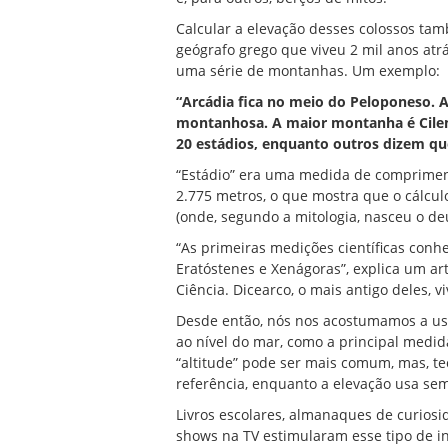
Calcular a elevação desses colossos tam
geógrafo grego que viveu 2 mil anos atr
uma série de montanhas. Um exemplo:
“Arcádia fica no meio do Peloponeso. A
montanhosa. A maior montanha é Cilene
20 estádios, enquanto outros dizem que
“Estádio” era uma medida de compriment
2.775 metros, o que mostra que o cálcul
(onde, segundo a mitologia, nasceu o de
“As primeiras medições científicas conh
Eratóstenes e Xenágoras”, explica um art
Ciência. Dicearco, o mais antigo deles, vi
Desde então, nós nos acostumamos a usar
ao nível do mar, como a principal medid
“altitude” pode ser mais comum, mas, te
referência, enquanto a elevação usa se
Livros escolares, almanaques de curiosi
shows na TV estimularam esse tipo de 