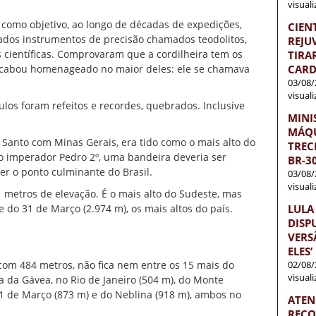
visual
 como objetivo, ao longo de décadas de expedições,
CIEN
ados instrumentos de precisão chamados teodolitos,
REJU
 científicas. Comprovaram que a cordilheira tem os
TIRA
 acabou homenageado no maior deles: ele se chamava
CARD
03/08/
visual
ulos foram refeitos e recordes, quebrados. Inclusive
MINI
MÁQU
o Santo com Minas Gerais, era tido como o mais alto do
TREC
o imperador Pedro 2º, uma bandeira deveria ser
BR-3
er o ponto culminante do Brasil.
03/08/
visual
 metros de elevação. É o mais alto do Sudeste, mas
e do 31 de Março (2.974 m), os mais altos do país.
LULA
DISP
VERS
ELES’
 com 484 metros, não fica nem entre os 15 mais do
02/08/
visual
ra da Gávea, no Rio de Janeiro (504 m), do Monte
1 de Março (873 m) e do Neblina (918 m), ambos no
ATEN
RECO