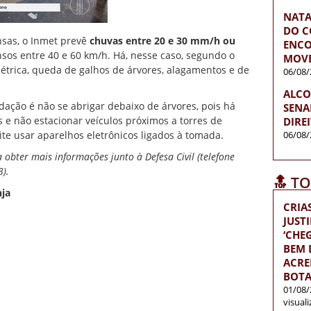
NATA
DO C
ensas, o Inmet prevê
chuvas entre 20 e 30 mm/h ou
ENCO
nsos entre 40 e 60 km/h. Há, nesse caso, segundo o
MOVE
elétrica, queda de galhos de árvores, alagamentos e de
06/08/
ALCO
ação é não se abrigar debaixo de árvores, pois há
SENA
s e não estacionar veículos próximos a torres de
DIRE
te usar aparelhos eletrônicos ligados à tomada.
06/08/
 obter mais informações junto à Defesa Civil (telefone
3).
🔝 T
nja
CRIA
JUST
‘CH
BEM D
ACRE
BOTA
01/08/
visual