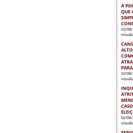
A PS
QUE 
SIMP
CONS
02/08/
visual
CANS
ALTO
COMO
ATRA
PARA
02/08/
visual
INQU
ATRI
MEND
CASO
ELEI
02/08/
visual
MINI