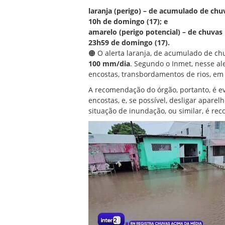
laranja (perigo) – de acumulado de chu
10h de domingo (17); e
amarelo (perigo potencial) – de chuvas 
23h59 de domingo (17).
🟠 O alerta laranja, de acumulado de ch
100 mm/dia
. Segundo o Inmet, nesse al
encostas, transbordamentos de rios, em 
A recomendação do órgão, portanto, é ev
encostas, e, se possível, desligar aparel
situação de inundação, ou similar, é re