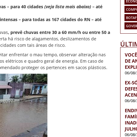
ECON
vas – para 40 cidades
(veja lista mais abaixo)
– até
COMP
BOTA
intensas – para todas as 167 cidades do RN – até
GOVER
uvas
, prevê chuvas entre 30 a 60 mm/h ou entre 50 a
erta
há risco de alagamentos, deslizamentos de
ÚLTI
cidades com tais áreas de risco.
itar enfrentar o mau tempo, observar alteração nas
VOCÊ
DE A
hos elétricos e quadro geral de energia. Em caso de
EXPL
comendado proteger os pertences em sacos plásticos.
06/08/
EX-S
DEFES
ACEN
06/08/
ENDI
FAMÍ
INAD
JULH
06/08/