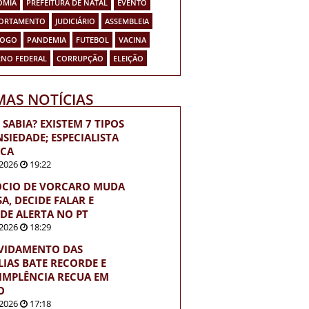
OMIA
PREFEITURA DE NATAL
EVENTO
ORTAMENTO
JUDICIÁRIO
ASSEMBLEIA
FOGO
PANDEMIA
FUTEBOL
VACINA
NO FEDERAL
CORRUPÇÃO
ELEIÇÃO
MAS NOTÍCIAS
 SABIA? EXISTEM 7 TIPOS
NSIEDADE; ESPECIALISTA
ICA
2026
19:22
ÓCIO DE VORCARO MUDA
A, DECIDE FALAR E
DE ALERTA NO PT
2026
18:29
VIDAMENTO DAS
LIAS BATE RECORDE E
IMPLÊNCIA RECUA EM
O
2026
17:18