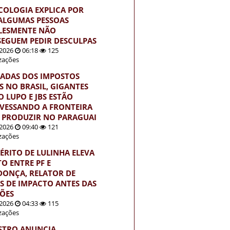
ICOLOGIA EXPLICA POR
ALGUMAS PESSOAS
LESMENTE NÃO
EGUEM PEDIR DESCULPAS
2026
06:18
125
izações
ADAS DOS IMPOSTOS
S NO BRASIL, GIGANTES
 LUPO E JBS ESTÃO
VESSANDO A FRONTEIRA
 PRODUZIR NO PARAGUAI
2026
09:40
121
izações
ÉRITO DE LULINHA ELEVA
TO ENTRE PF E
ONÇA, RELATOR DE
S DE IMPACTO ANTES DAS
ÇÕES
2026
04:33
115
izações
STRO ANUNCIA