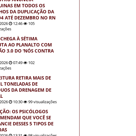
INAS EM TODOS OS
HOS DA DUPLICAÇÃO DA
04 ATÉ DEZEMBRO NO RN
2026
12:46
105
izações
 CHEGA À SÉTIMA
UTA AO PLANALTO COM
ÃO 3.0 DO ‘NÓS CONTRA
2026
07:49
102
izações
EITURA RETIRA MAIS DE
IL TONELADAS DE
DUOS DA DRENAGEM DE
L
2026
10:30
99 visualizações
ÇÃO: OS PSICÓLOGOS
MENDAM QUE VOCÊ SE
NCIE DESSES 5 TIPOS DE
OAS
2026
13:31
98 visualizações