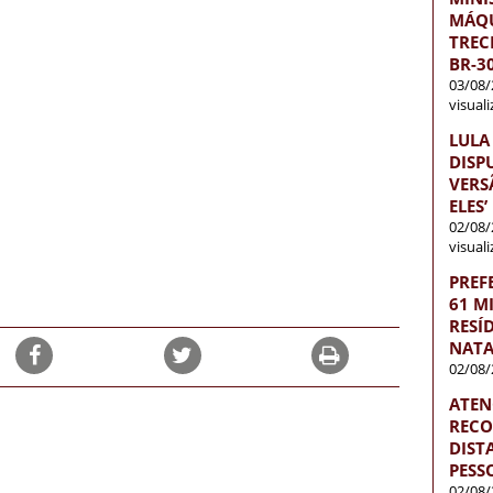
MÁQU
TREC
BR-3
03/08/
visual
LULA
DISP
VERS
ELES’
02/08/
visual
PREF
61 M
RESÍ
NATA
02/08/
ATEN
RECO
DISTA
PESS
02/08/