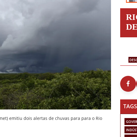
R
D
DES
TAGS
met) emitiu dois alertas de chuvas para para o Rio
GOVER
INDÚS