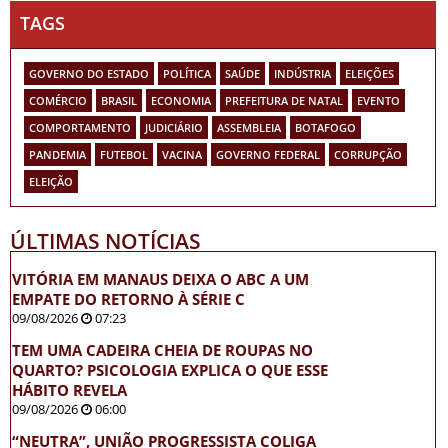
TAGS
GOVERNO DO ESTADO
POLÍTICA
SAÚDE
INDÚSTRIA
ELEIÇÕES
COMÉRCIO
BRASIL
ECONOMIA
PREFEITURA DE NATAL
EVENTO
COMPORTAMENTO
JUDICIÁRIO
ASSEMBLEIA
BOTAFOGO
PANDEMIA
FUTEBOL
VACINA
GOVERNO FEDERAL
CORRUPÇÃO
ELEIÇÃO
ÚLTIMAS NOTÍCIAS
VITÓRIA EM MANAUS DEIXA O ABC A UM
EMPATE DO RETORNO À SÉRIE C
09/08/2026
07:23
TEM UMA CADEIRA CHEIA DE ROUPAS NO
QUARTO? PSICOLOGIA EXPLICA O QUE ESSE
HÁBITO REVELA
09/08/2026
06:00
“NEUTRA”, UNIÃO PROGRESSISTA COLIGA