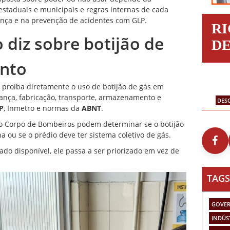
estaduais e municipais e regras internas de cada
nça e na prevenção de acidentes com GLP.
R
o diz sobre botijão de
D
nto
ue proíba diretamente o uso de botijão de gás em
ança, fabricação, transporte, armazenamento e
DES
P
, Inmetro e normas da
ABNT
.
 do Corpo de Bombeiros podem determinar se o botijão
na ou se o prédio deve ter sistema coletivo de gás.
ado disponível, ele passa a ser priorizado em vez de
TAGS
GOVER
INDÚS