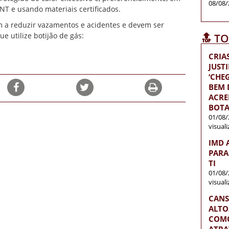
08/08/
T e usando materiais certificados.
a reduzir vazamentos e acidentes e devem ser
 utilize botijão de gás:
🔝 T
CRIA
JUST
‘CH
BEM D
ACRE
BOTA
01/08/
visual
IMD 
PARA
TI
01/08/
visual
CANS
ALTO
COMO
ATRA