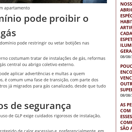
NOSS
 em apartamento
ABRI
nio pode proibir o
ESPÉ
HABI
ARTI
 gás
CADA
ESPE
domínio pode restringir ou vetar botijões nas
ILUM
GERA
08/08/
rno costumam tratar de instalações de gás, reformas
gás central ou abrigo coletivo externo.
POUC
ENCO
pode aplicar advertências e multas a quem
VENC
os, é comum uma fase de transição, com parte dos
OUTR
ros já migrados para gás canalizado, desde que tudo
SUPE
08/08/
dos de segurança
AS P
COM 
so de GLP exige cuidados rigorosos de instalação,
ESSE
COM
SÃO 
 protegido de calor excessivo e, preferencialmente, em