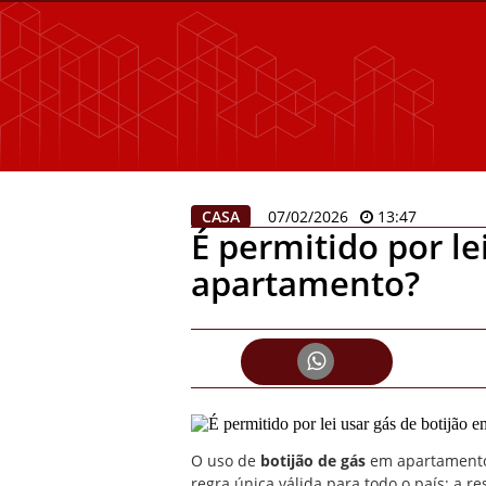
CASA
07/02/2026
13:47
É permitido por le
apartamento?
O uso de
botijão de gás
em apartamento 
regra única válida para todo o país; a 