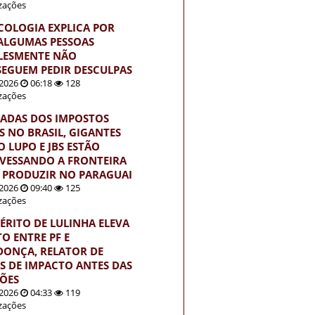
izações
ICOLOGIA EXPLICA POR
ALGUMAS PESSOAS
LESMENTE NÃO
EGUEM PEDIR DESCULPAS
2026
06:18
128
izações
ADAS DOS IMPOSTOS
S NO BRASIL, GIGANTES
 LUPO E JBS ESTÃO
VESSANDO A FRONTEIRA
 PRODUZIR NO PARAGUAI
2026
09:40
125
izações
ÉRITO DE LULINHA ELEVA
TO ENTRE PF E
ONÇA, RELATOR DE
S DE IMPACTO ANTES DAS
ÇÕES
2026
04:33
119
izações