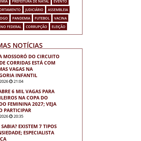
OMIA
PREFEITURA DE NATAL
EVENTO
ORTAMENTO
JUDICIÁRIO
ASSEMBLEIA
FOGO
PANDEMIA
FUTEBOL
VACINA
NO FEDERAL
CORRUPÇÃO
ELEIÇÃO
MAS NOTÍCIAS
A MOSSORÓ DO CIRCUITO
 DE CORRIDAS ESTÁ COM
MAS VAGAS NA
GORIA INFANTIL
2026
21:04
 ABRE 6 MIL VAGAS PARA
ILEIROS NA COPA DO
O FEMININA 2027; VEJA
 PARTICIPAR
2026
20:35
 SABIA? EXISTEM 7 TIPOS
NSIEDADE; ESPECIALISTA
ICA