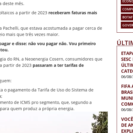
ECON
a deste mês.
COMP
ltaicos a partir de 2023
receberam faturas mais
BOTA
GOVER
la Pachelli, que estava acostumada a pagar cerca de
io mais que três vezes maior.
ÚLTI
 pagar e disse: não vou pagar não. Vou primeiro
ntou.
ETAP
SESC
rgia do RN, a Neoenergia Cosern, consumidores que
ÚLTI
a partir de 2023
passaram a ter tarifas de
CATE
06/08/
eguem:
FIFA
ta o pagamento da Tarifa de Uso do Sistema de
BRAS
a;
MUND
gamento de ICMS pro segmento, que, segundo a
COMO
 para quem produz a própria energia.
06/08/
VOCÊ
DE A
EXPL