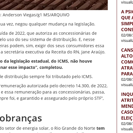
visual
A PS
to: Anderson Viegas/g1 MS/ARQUIVO
QUE 
SIMP
sua vez, negou qualquer mudança na legislação.
CONS
ída de 2022, que autoriza as concessionárias de
02/08/
lo uso do seu sistema de distribuição. E, nesse
visual
leiras podem, sim, exigir dos seus consumidores essa
CANS
a secretária executiva da Receita do RN, Jane Araújo.
ALTO
to da legislação estadual, do ICMS, não houve
COMO
ar esse impacto”, completou.
ATRA
PARA
de distribuição sempre foi tributado pelo ICMS.
02/08/
visual
emuneração autorizada pelo decreto 14.300, de 2022,
a e essa remuneração para as concessionárias, passa,
INQU
pre foi, e garantido e assegurado pelo próprio STF”,
ATRI
MEND
CASO
cobranças
ELEI
02/08/
 setor de energia solar, o Rio Grande do Norte
tem
visual