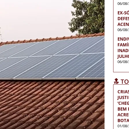
06/08/
EX-S
DEFES
ACEN
06/08/
ENDI
FAMÍ
INAD
JULH
06/08/
🔝 T
CRIA
JUST
‘CH
BEM D
ACRE
BOTA
01/08/