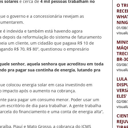
es solares
e cerca de
4 mil pessoas trabalham no
O TR
RECE
e o governo e a concessionária revejam as
WHAT
NIN
 aumentarem.
01/08/
ue é indevida e também está havendo agora
visual
ca depois da reformulação do sistema de faturamento
MINI
cheia um cliente, um cidadão que pagava R$ 10 de
MÁQU
pagando R$ 70, R$ 80”, questionou o empresário
TREC
BR-3
 aquele senhor, aquela senhora que acreditou em toda
03/08/
visual
ando pra pagar sua continha de energia, lutando pra
LULA
DISP
 que colocou energia solar em casa investindo em
VERS
u o impacto após o aumento na cobrança.
ELES’
amente para pagar um consumo menor. Poder usar um
02/08/
um escritório de dia para trabalhar. A gente trabalha
visual
arcela do financiamento e uma conta de energia alta”,
CIEN
REJU
raíba, Piauí e Mato Grosso, a cobrança do ICMS
TIRA