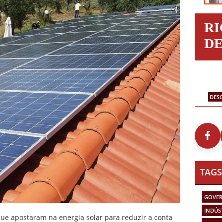
R
D
DES
TAGS
GOVER
INDÚS
e apostaram na energia solar para reduzir a conta