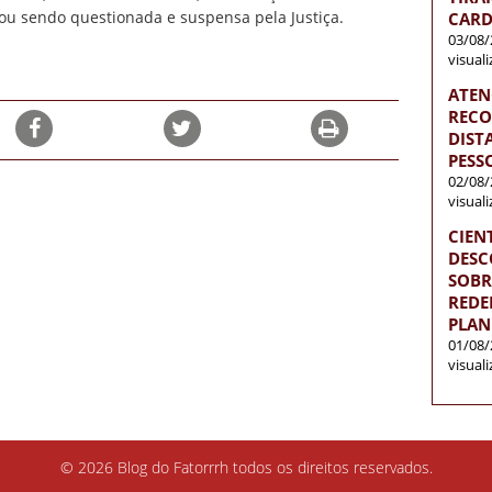
ou sendo questionada e suspensa pela Justiça.
CARD
03/08/
visual
ATEN
RECO
DISTA
PESS
02/08/
visual
CIEN
DESC
SOBR
REDE
PLAN
01/08/
visual
© 2026 Blog do Fatorrrh todos os direitos reservados.