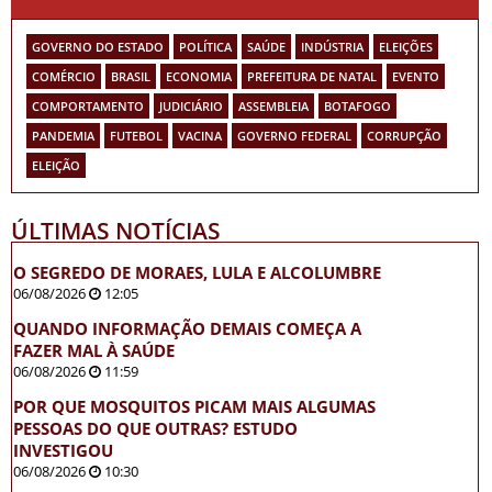
GOVERNO DO ESTADO
POLÍTICA
SAÚDE
INDÚSTRIA
ELEIÇÕES
COMÉRCIO
BRASIL
ECONOMIA
PREFEITURA DE NATAL
EVENTO
COMPORTAMENTO
JUDICIÁRIO
ASSEMBLEIA
BOTAFOGO
PANDEMIA
FUTEBOL
VACINA
GOVERNO FEDERAL
CORRUPÇÃO
ELEIÇÃO
ÚLTIMAS NOTÍCIAS
O SEGREDO DE MORAES, LULA E ALCOLUMBRE
06/08/2026
12:05
QUANDO INFORMAÇÃO DEMAIS COMEÇA A
FAZER MAL À SAÚDE
06/08/2026
11:59
POR QUE MOSQUITOS PICAM MAIS ALGUMAS
PESSOAS DO QUE OUTRAS? ESTUDO
INVESTIGOU
06/08/2026
10:30