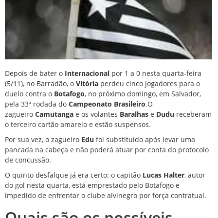
Depois de bater o
Internacional
por 1 a 0 nesta quarta-feira
(5/11), no Barradão, o
Vitória
perdeu cinco jogadores para o
duelo contra o
Botafogo
, no próximo domingo, em Salvador,
pela 33ª rodada do
Campeonato Brasileiro
.O
zagueiro
Camutanga
e os volantes
Baralhas
e
Dudu
receberam
o terceiro cartão amarelo e estão suspensos.
Por sua vez, o zagueiro
Edu
foi substituído após levar uma
pancada na cabeça e não poderá atuar por conta do protocolo
de concussão.
O quinto desfalque já era certo: o capitão
Lucas Halter
, autor
do gol nesta quarta,
está emprestado pelo Botafogo e
impedido de enfrentar o clube alvinegro por força contratual
.
Quais são os possíveis