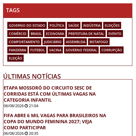
TAGS
GOVERNO DO ESTADO
POLÍTICA
SAÚDE
INDÚSTRIA
ELEIÇÕES
COMÉRCIO
BRASIL
ECONOMIA
PREFEITURA DE NATAL
EVENTO
COMPORTAMENTO
JUDICIÁRIO
ASSEMBLEIA
BOTAFOGO
PANDEMIA
FUTEBOL
VACINA
GOVERNO FEDERAL
CORRUPÇÃO
ELEIÇÃO
ÚLTIMAS NOTÍCIAS
ETAPA MOSSORÓ DO CIRCUITO SESC DE
CORRIDAS ESTÁ COM ÚLTIMAS VAGAS NA
CATEGORIA INFANTIL
06/08/2026
21:04
FIFA ABRE 6 MIL VAGAS PARA BRASILEIROS NA
COPA DO MUNDO FEMININA 2027; VEJA
COMO PARTICIPAR
06/08/2026
20:35