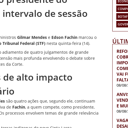
ECON
COMP
intervalo de sessão
BOTA
GOVER
ministros
Gilmar Mendes
e
Edson Fachin
marcou o
ÚLTI
 Tribunal Federal
(STF)
nesta quinta-feira (14).
REFO
o adiamento de quatro julgamentos de grande
COBR
tensão mais profunda envolvendo o debate sobre
IMPO
es da Corte.
COME
 de alto impacto
VAI 
FALT
08/08/
ário
ANVI
VEND
des
são quatro ações que, segundo ele, continuam
E MU
tiva de
Fachin
, a quem compete, como presidente,
08/08/
. Os processos envolvem temas de grande relevância
VAGA
DESA
terras indígenas do povo Cinta Larga