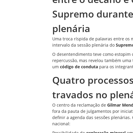
Supremo durante 
plenária
Uma troca ríspida de palavras entre os 
intervalo da sessão plenária do
Supremo
O desentendimento teve como estopim 
repercussão, mas revelou também uma 
um
código de conduta
para os integrant
Quatro processos
travados no plen
O centro da reclamação de
Gilmar Men
fora da pauta de julgamentos por inicia
definir a agenda das sessões plenárias
nacional:
Possibilidade de
exploração mineral
em 