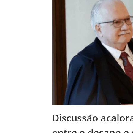
Discussão acalor
entre o decano e 