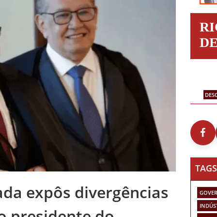
R
D
DES
TAGS
ada expôs divergências
GOVER
INDÚS
o presidente do