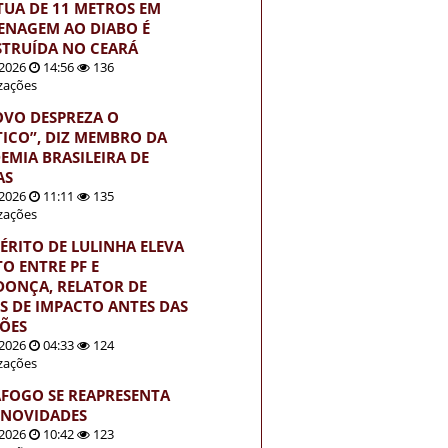
TUA DE 11 METROS EM
NAGEM AO DIABO É
TRUÍDA NO CEARÁ
2026
14:56
136
izações
OVO DESPREZA O
TICO”, DIZ MEMBRO DA
EMIA BRASILEIRA DE
AS
2026
11:11
135
izações
ÉRITO DE LULINHA ELEVA
TO ENTRE PF E
ONÇA, RELATOR DE
S DE IMPACTO ANTES DAS
ÇÕES
2026
04:33
124
izações
FOGO SE REAPRESENTA
NOVIDADES
2026
10:42
123