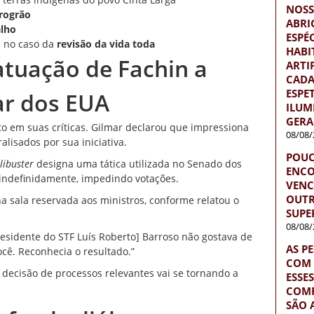
NOSS
rogrão
ABRI
alho
ESPÉ
a no caso da
revisão da vida toda
HABI
tuação de Fachin a
ARTI
CADA
ESPE
ar dos EUA
ILUM
GERA
eto em suas
críticas
. Gilmar declarou que impressiona
08/08/
lisados por sua iniciativa.
POUC
ilibuster
designa uma tática utilizada no
Senado
dos
ENCO
indefinidamente, impedindo votações.
VENC
OUTR
na sala reservada aos ministros, conforme relatou o
SUPE
08/08/
presidente do STF Luís Roberto] Barroso não gostava de
AS P
cê. Reconhecia o resultado.”
COM 
decisão de processos relevantes vai se tornando a
ESSE
COM
SÃO 