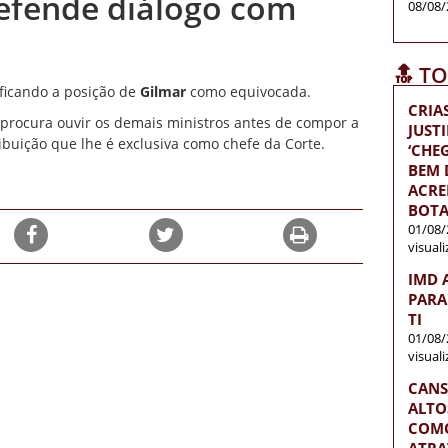
defende diálogo com
08/08/
🔝 T
ificando a posição de
Gilmar
como equivocada.
CRIA
 procura ouvir os demais ministros antes de compor a
JUST
buição que lhe é exclusiva como chefe da Corte.
‘CH
BEM D
ACRE
BOTA
01/08/
visual
IMD 
PARA
TI
01/08/
visual
CANS
ALTO
COMO
ATRA