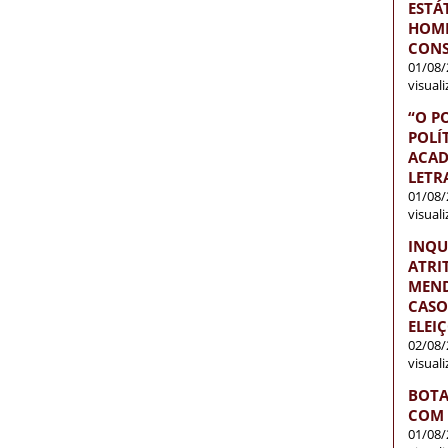
ESTÁ
HOME
CONS
01/08/
visual
“O P
POLÍ
ACAD
LETR
01/08/
visual
INQU
ATRI
MEND
CASO
ELEI
02/08/
visual
BOTA
COM 
01/08/