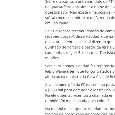
Sobre o assunto, o pré-candidato do PT
na quarta-feira aproximar o nome do ban
questionado. “Não existe uma possível r
só”, afirmou o ex-ministro da Fazenda do
em São Paulo.
“Jair Bolsonaro recebeu doação de camp
recebeu doação”, disse Haddad, que na s
do ex-presidente e conclui dizendo que
Cunhado de Vorcaro e pastor da Igreja L
campanhas de Jair Bolsonaro e Tarcísio
milhões.
Sem citar nomes, Haddad fez referência
Fabio Wajngarten, que foi contratado no
ainda ao ex-ministro da Casa Civil de Bo
Alvo de operação da PF na semana passa
R$ 500 mil para defender o Master no Co
Foi ele quem apresentou a chamada eme
também foi mencionada por Haddad.
Na manhã desta quinta, Haddad postou 
focinho de porco, rabo de porco, orelha 