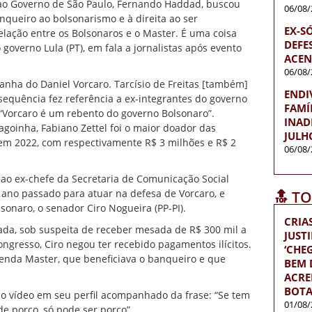
 ao Governo de São Paulo, Fernando Haddad, buscou
06/08/
queiro ao bolsonarismo e à direita ao ser
EX-S
elação entre os Bolsonaros e o Master. É uma coisa
DEFES
 governo Lula (PT), em fala a jornalistas após evento
ACEN
06/08/
anha do Daniel Vorcaro. Tarcísio de Freitas [também]
ENDI
equência fez referência a ex-integrantes do governo
FAMÍ
 “Vorcaro é um rebento do governo Bolsonaro”.
INAD
agoinha, Fabiano Zettel foi o maior doador das
JULH
 em 2022, com respectivamente R$ 3 milhões e R$ 2
06/08/
 ao ex-chefe da Secretaria de Comunicação Social
 ano passado para atuar na defesa de Vorcaro, e
🔝 T
lsonaro, o senador Ciro Nogueira (PP-PI).
CRIA
da, sob suspeita de receber mesada de R$ 300 mil a
JUST
ngresso, Ciro negou ter recebido pagamentos ilícitos.
‘CH
nda Master, que beneficiava o banqueiro e que
BEM D
ACRE
BOTA
o vídeo em seu perfil acompanhado da frase: “Se tem
01/08/
de porco, só pode ser porco”.