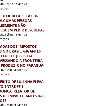
2026
11:11
129
izações
ICOLOGIA EXPLICA POR
ALGUMAS PESSOAS
LESMENTE NÃO
EGUEM PEDIR DESCULPAS
2026
06:18
128
izações
ADAS DOS IMPOSTOS
S NO BRASIL, GIGANTES
 LUPO E JBS ESTÃO
VESSANDO A FRONTEIRA
 PRODUZIR NO PARAGUAI
2026
09:40
125
izações
ÉRITO DE LULINHA ELEVA
TO ENTRE PF E
ONÇA, RELATOR DE
S DE IMPACTO ANTES DAS
ÇÕES
2026
04:33
119