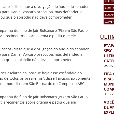
ECON
licanos) disse que a divulgação do áudio do senador
COMP
ro para Daniel Vorcaro preocupa, mas defendeu a
BOTA
rmou que o episódio não deve comprometer
GOVER
anha do filho de Jair Bolsonaro (PL) em São Paulo,
ÚLTI
sclarecimentos sobre o tema e pediu que ele
ETAP
licanos) disse que a divulgação do áudio do senador
SESC
ro para Daniel Vorcaro preocupa, mas defendeu a
ÚLTI
rmou que o episódio não deve comprometer
CATE
06/08/
ser esclarecida, porque hoje esse escândalo do
FIFA
 de todos os brasileiros”, disse Tarcísio, ao comentar
BRAS
a de moradias em São Bernardo do Campo, no ABC
MUND
COMO
06/08/
anha do filho de Jair Bolsonaro (PL) em São Paulo,
VOCÊ
sclarecimentos sobre o tema e pediu que ele
DE A
EXPL