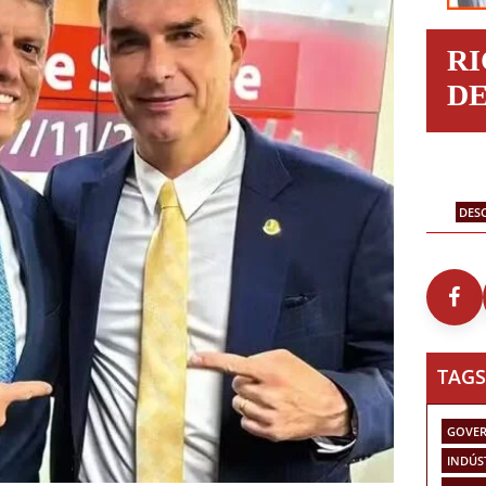
R
D
DES
TAGS
GOVER
INDÚS