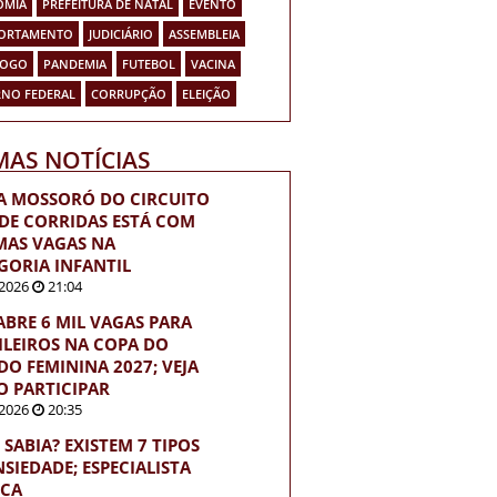
OMIA
PREFEITURA DE NATAL
EVENTO
ORTAMENTO
JUDICIÁRIO
ASSEMBLEIA
FOGO
PANDEMIA
FUTEBOL
VACINA
NO FEDERAL
CORRUPÇÃO
ELEIÇÃO
MAS NOTÍCIAS
A MOSSORÓ DO CIRCUITO
 DE CORRIDAS ESTÁ COM
MAS VAGAS NA
GORIA INFANTIL
2026
21:04
 ABRE 6 MIL VAGAS PARA
ILEIROS NA COPA DO
O FEMININA 2027; VEJA
 PARTICIPAR
2026
20:35
 SABIA? EXISTEM 7 TIPOS
NSIEDADE; ESPECIALISTA
ICA