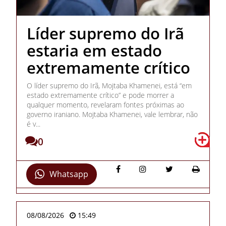
Líder supremo do Irã
estaria em estado
extremamente crítico
O líder supremo do Irã, Mojtaba Khamenei, está “em
estado extremamente crítico” e pode morrer a
qualquer momento, revelaram fontes próximas ao
governo iraniano. Mojtaba Khamenei, vale lembrar, não
é v...
0
Whatsapp
08/08/2026
15:49