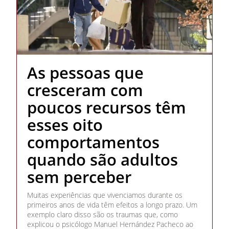
As pessoas que
cresceram com
poucos recursos têm
esses oito
comportamentos
quando são adultos
sem perceber
Muitas experiências que vivenciamos durante os
primeiros anos de vida têm efeitos a longo prazo. Um
exemplo claro disso são os traumas que, como
explicou o psicólogo Manuel Hernández Pacheco ao