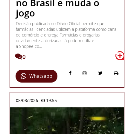
no Brasil e muda o
jogo
Decisão publicada no Diário Oficial permite que
farmácias licenciadas utilizem a plataforma como canal
de comércio e entrega Farmácias e drogarias
devidamente autorizadas já podem utilizar
a Shopee co...
0
Whatsapp
08/08/2026
19:55