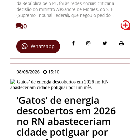
da República pelo PL, foi às redes sociais criticar a
decisão do ministro Alexandre de Moraes, do STF
(Supremo Tribunal Federal), que negou o pedido...
0
Whatsapp
08/08/2026
15:10
‘Gatos’ de energia
descobertos em 2026
no RN abasteceriam
cidade potiguar por