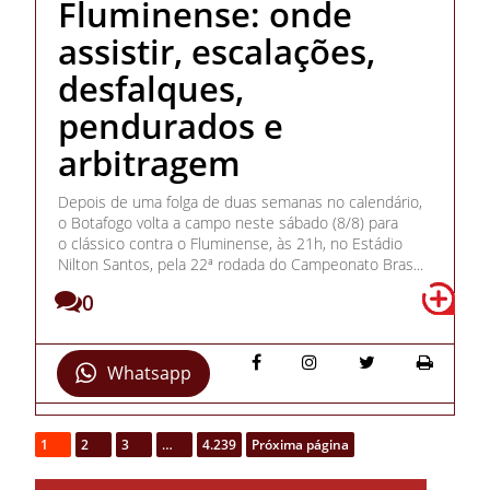
Fluminense: onde
assistir, escalações,
desfalques,
pendurados e
arbitragem
Depois de uma folga de duas semanas no calendário,
o Botafogo volta a campo neste sábado (8/8) para
o clássico contra o Fluminense, às 21h, no Estádio
Nilton Santos, pela 22ª rodada do Campeonato Bras...
0
Whatsapp
1
2
3
…
4.239
Próxima página
Ricardo