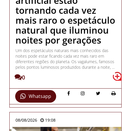
artificial estão
tornando cada vez
mais raro o espetáculo
natural que iluminou
noites por gerações
Um dos espetáculos naturais mais conhecidos das
noites pode estar ficando cada vez mais raro em
diferentes regiões do planeta. Os vagalumes, famosos
pelos pontos luminosos produzidos durante a noite, ...
0
Whatsapp
08/08/2026
19:08