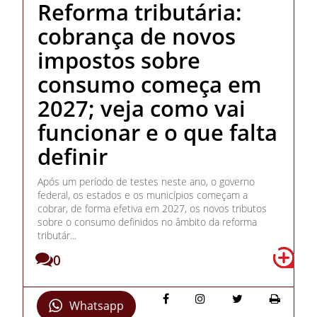
Reforma tributária:
cobrança de novos
impostos sobre
consumo começa em
2027; veja como vai
funcionar e o que falta
definir
Após um período de testes neste ano, o governo
federal, os estados e os municípios começam a
cobrar, de forma efetiva em 2027, os novos tributos
sobre o consumo definidos no âmbito da reforma
tributár...
0
Whatsapp