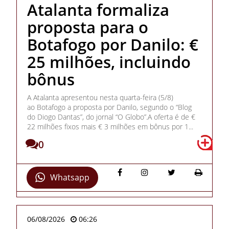
Atalanta formaliza
proposta para o
Botafogo por Danilo: €
25 milhões, incluindo
bônus
A Atalanta apresentou nesta quarta-feira (5/8)
ao Botafogo a proposta por Danilo, segundo o “Blog
do Diogo Dantas”, do jornal “O Globo”.A oferta é de €
22 milhões fixos mais € 3 milhões em bônus por 1...
0
Whatsapp
06/08/2026
06:26