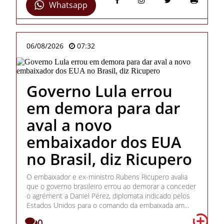
Whatsapp
06/08/2026
07:32
Governo Lula errou
em demora para dar
aval a novo
embaixador dos EUA
no Brasil, diz Ricupero
O embaixador e ex-ministro Rubens Ricupero avalia
que o governo brasileiro errou ao demorar a conceder
o agrément a Daniel Pérez, diplomata indicado pelos
Estados Unidos para o comando da embaixada am...
0