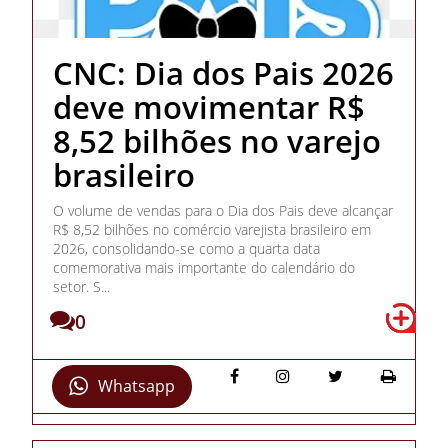
CNC: Dia dos Pais 2026
deve movimentar R$
8,52 bilhões no varejo
brasileiro
O volume de vendas para o Dia dos Pais deve alcançar
R$ 8,52 bilhões no comércio varejista brasileiro em
2026, consolidando-se como a quarta data
comemorativa mais importante do calendário do
setor. S...
0
Whatsapp