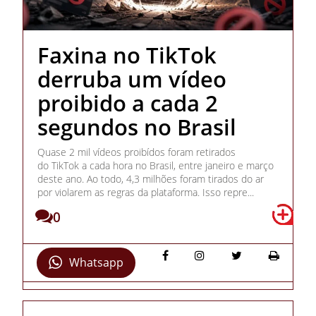
Faxina no TikTok
derruba um vídeo
proibido a cada 2
segundos no Brasil
Quase 2 mil vídeos proibídos foram retirados
do TikTok a cada hora no Brasil, entre janeiro e março
deste ano. Ao todo, 4,3 milhões foram tirados do ar
por violarem as regras da plataforma. Isso repre...
0
Whatsapp