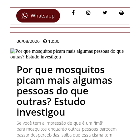
Whatsapp
06/08/2026
10:30
Por que mosquitos
picam mais algumas
pessoas do que
outras? Estudo
investigou
Se você tem a impressão de que é um "ímã"
para mosquitos enquanto outras pessoas parecem
passar despercebidas, saiba que essa cisma tem