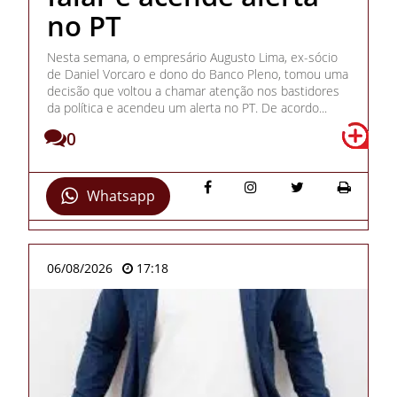
no PT
Nesta semana, o empresário Augusto Lima, ex-sócio
de Daniel Vorcaro e dono do Banco Pleno, tomou uma
decisão que voltou a chamar atenção nos bastidores
da política e acendeu um alerta no PT. De acordo...
0
Whatsapp
06/08/2026
17:18