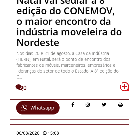
edição do CONEMOV,
o maior encontro da
indústria moveleira do
Nordeste
Nos dias 20 e 21 de agosto, a Casa da Indústria
(FIERN), em Natal, será o ponto de encontro dos
fabricantes de móveis, marceneiros, empresários e
lideranças do setor de todo o Estado. A 8ª edição do
C...
0
Whatsapp
06/08/2026
15:08