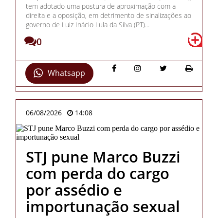
tem adotado uma postura de aproximação com a
direita e a oposição, em detrimento de sinalizações ao
governo de Luiz Inácio Lula da Silva (PT)...
0
Whatsapp
06/08/2026
14:08
STJ pune Marco Buzzi
com perda do cargo
por assédio e
importunação sexual