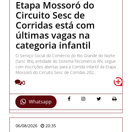
Etapa Mossoró do
Circuito Sesc de
Corridas está com
últimas vagas na
categoria infantil
O Serviço Social do Comércio do Rio Grande do Norte
(Sesc RN), entidade do Sistema Fecomércio RN, segue
com inscrições abertas para a Corrida Infantil da Etapa
Mossoró do Circuito Sesc de Corridas 202...
0
Whatsapp
06/08/2026
20:35