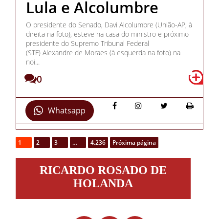
Lula e Alcolumbre
O presidente do Senado, Davi Alcolumbre (União-AP, à
direita na foto), esteve na casa do ministro e próximo
presidente do Supremo Tribunal Federal
(STF) Alexandre de Moraes (à esquerda na foto) na
noi...
0
Whatsapp
1
2
3
…
4.236
Próxima página
Ricardo
RICARDO ROSADO DE
Rosado
de
HOLANDA
Holanda