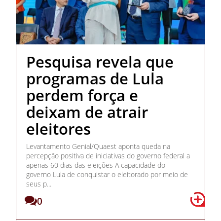
Pesquisa revela que
programas de Lula
perdem força e
deixam de atrair
eleitores
Levantamento Genial/Quaest aponta queda na
percepção positiva de iniciativas do governo federal a
apenas 60 dias das eleições A capacidade do
governo Lula de conquistar o eleitorado por meio de
seus p...
0