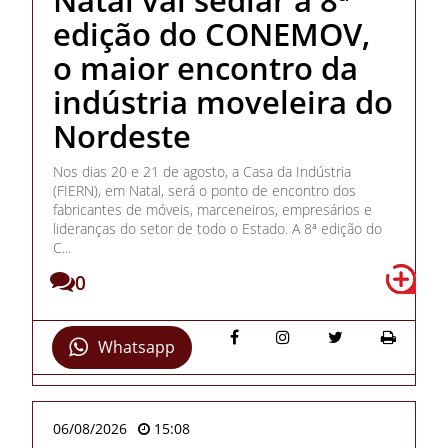
edição do CONEMOV,
o maior encontro da
indústria moveleira do
Nordeste
Nos dias 20 e 21 de agosto, a Casa da Indústria
(FIERN), em Natal, será o ponto de encontro dos
fabricantes de móveis, marceneiros, empresários e
lideranças do setor de todo o Estado. A 8ª edição do
C...
0
Whatsapp
06/08/2026
15:08