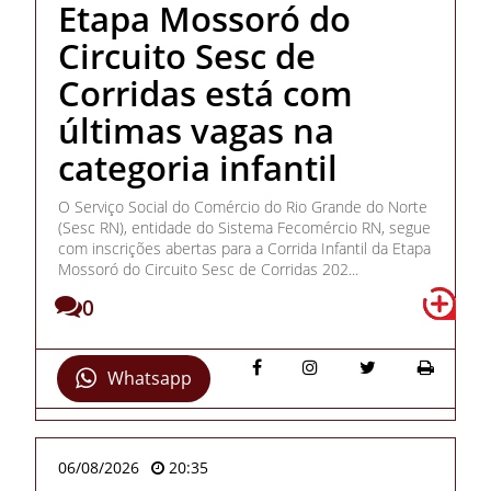
Etapa Mossoró do
Circuito Sesc de
Corridas está com
últimas vagas na
categoria infantil
O Serviço Social do Comércio do Rio Grande do Norte
(Sesc RN), entidade do Sistema Fecomércio RN, segue
com inscrições abertas para a Corrida Infantil da Etapa
Mossoró do Circuito Sesc de Corridas 202...
0
Whatsapp
06/08/2026
20:35