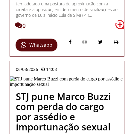
tem adotado uma postura de aproximação com a
direita e a oposição, em detrimento de sinalizações ao
governo de Luiz Inácio Lula da Silva (PT)...
0
Whatsapp
06/08/2026
14:08
STJ pune Marco Buzzi
com perda do cargo
por assédio e
importunação sexual