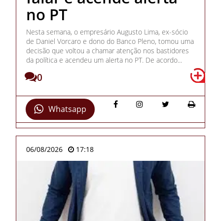
no PT
Nesta semana, o empresário Augusto Lima, ex-sócio
de Daniel Vorcaro e dono do Banco Pleno, tomou uma
decisão que voltou a chamar atenção nos bastidores
da política e acendeu um alerta no PT. De acordo...
0
Whatsapp
06/08/2026
17:18