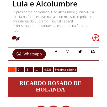
Lula e Alcolumbre
O presidente do Senado, Davi Alcolumbre (União-AP, à
direita na foto), esteve na casa do ministro e próximo
presidente do Supremo Tribunal Federal
(STF) Alexandre de Moraes (à esquerda na foto) na
noi...
0
Whatsapp
1
2
3
…
4.236
Próxima página
Ricardo
RICARDO ROSADO DE
Rosado
de
HOLANDA
Holanda