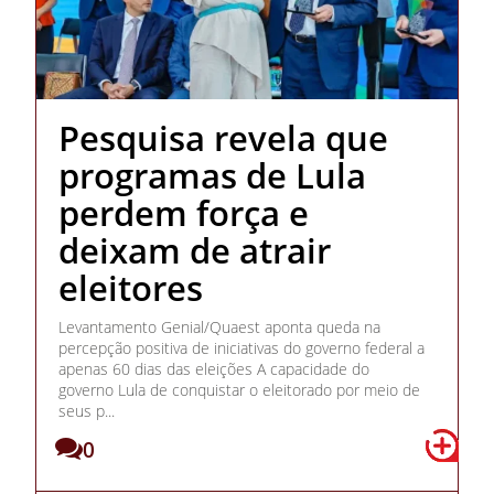
Pesquisa revela que
programas de Lula
perdem força e
deixam de atrair
eleitores
Levantamento Genial/Quaest aponta queda na
percepção positiva de iniciativas do governo federal a
apenas 60 dias das eleições A capacidade do
governo Lula de conquistar o eleitorado por meio de
seus p...
0