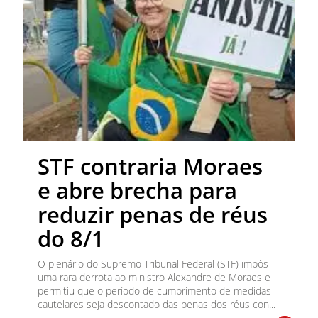
STF contraria Moraes
e abre brecha para
reduzir penas de réus
do 8/1
O plenário do Supremo Tribunal Federal (STF) impôs
uma rara derrota ao ministro Alexandre de Moraes e
permitiu que o período de cumprimento de medidas
cautelares seja descontado das penas dos réus con...