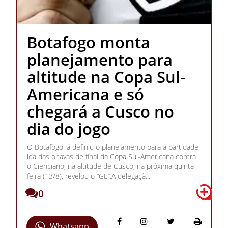
Botafogo monta
planejamento para
altitude na Copa Sul-
Americana e só
chegará a Cusco no
dia do jogo
O Botafogo já definiu o planejamento para a partidade
ida das oitavas de final da Copa Sul-Americana contra
o Cienciano, na altitude de Cusco, na próxima quinta-
feira (13/8), revelou o “GE”.A delegaçã...
0
Whatsapp