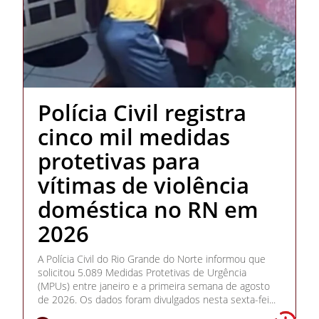
Polícia Civil registra
cinco mil medidas
protetivas para
vítimas de violência
doméstica no RN em
2026
A Polícia Civil do Rio Grande do Norte informou que
solicitou 5.089 Medidas Protetivas de Urgência
(MPUs) entre janeiro e a primeira semana de agosto
de 2026. Os dados foram divulgados nesta sexta-fei...