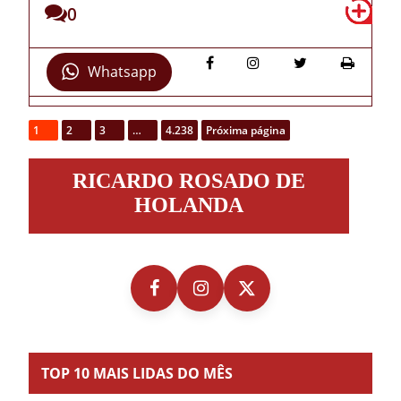
0
Whatsapp
1
2
3
…
4.238
Próxima página
Ricardo
RICARDO ROSADO DE
Rosado
de
HOLANDA
Holanda
TOP 10 MAIS LIDAS DO MÊS