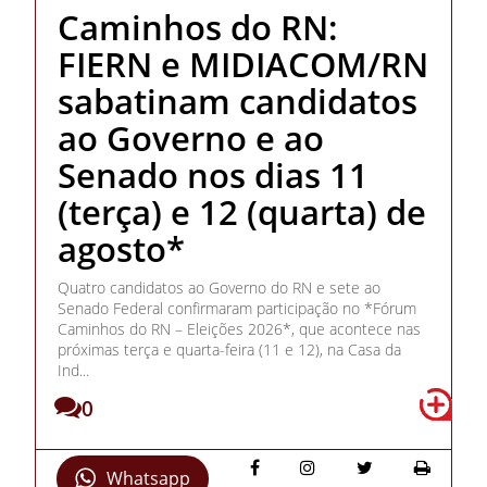
Caminhos do RN:
FIERN e MIDIACOM/RN
sabatinam candidatos
ao Governo e ao
Senado nos dias 11
(terça) e 12 (quarta) de
agosto*
Quatro candidatos ao Governo do RN e sete ao
Senado Federal confirmaram participação no *Fórum
Caminhos do RN – Eleições 2026*, que acontece nas
próximas terça e quarta-feira (11 e 12), na Casa da
Ind...
0
Whatsapp