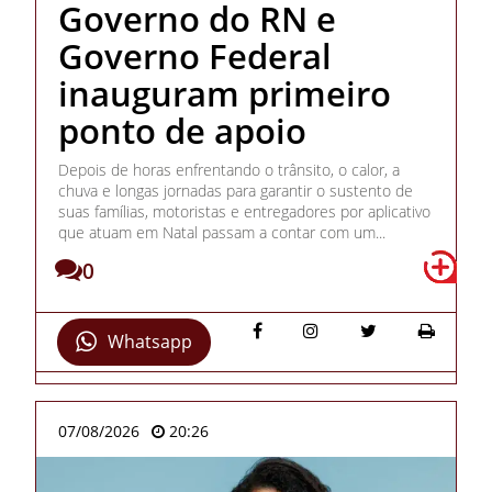
Governo do RN e
Governo Federal
inauguram primeiro
ponto de apoio
Depois de horas enfrentando o trânsito, o calor, a
chuva e longas jornadas para garantir o sustento de
suas famílias, motoristas e entregadores por aplicativo
que atuam em Natal passam a contar com um...
0
Whatsapp
07/08/2026
20:26