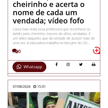
cheirinho e acerta o
nome de cada um
vendada; vídeo fofo
Coisa mais linda essa professora que reconhece os
bebês pelo cheirinho, mesmo de olhos vendados. É
um vídeo daqueles que dá vontade de assistir mais de
uma vez. A educadora trabalha no berçário do CEI...
0
Whatsapp
07/08/2026
15:01