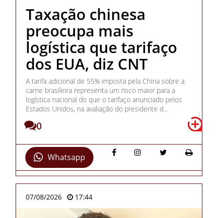
Taxação chinesa
preocupa mais
logística que tarifaço
dos EUA, diz CNT
A tarifa adicional de 55% imposta pela China sobre a
carne brasileira representa um risco maior para a
logística nacional do que o tarifaço anunciado pelos
Estados Unidos, na avaliação do presidente d...
0
Whatsapp
07/08/2026
17:44