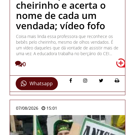
cheirinho e acerta o
nome de cada um
vendada; vídeo fofo
Coisa mais linda essa professora que reconhece os
bebês pelo cheirinho, mesmo de olhos vendados. É
um vídeo daqueles que dá vontade de assistir mais de
uma vez. A educadora trabalha no berçário do CEI...
0
Whatsapp
07/08/2026
15:01