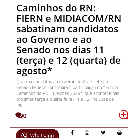
Caminhos do RN:
FIERN e MIDIACOM/RN
sabatinam candidatos
ao Governo e ao
Senado nos dias 11
(terça) e 12 (quarta) de
agosto*
Quatro candidatos ao Governo do RN e sete ao
Senado Federal confirmaram participação no *Fórum
Caminhos do RN – Eleições 2026*, que acontece nas
próximas terça e quarta-feira (11 e 12), na Casa da
Ind...
0
Whatsapp