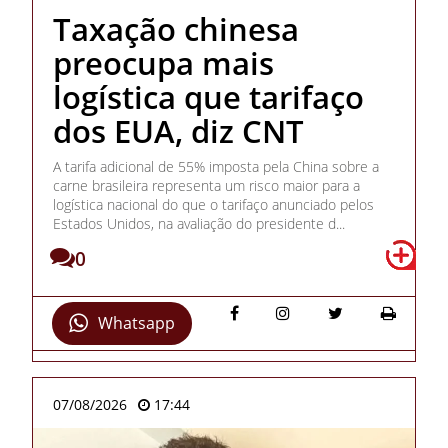
Taxação chinesa
preocupa mais
logística que tarifaço
dos EUA, diz CNT
A tarifa adicional de 55% imposta pela China sobre a
carne brasileira representa um risco maior para a
logística nacional do que o tarifaço anunciado pelos
Estados Unidos, na avaliação do presidente d...
0
Whatsapp
07/08/2026
17:44