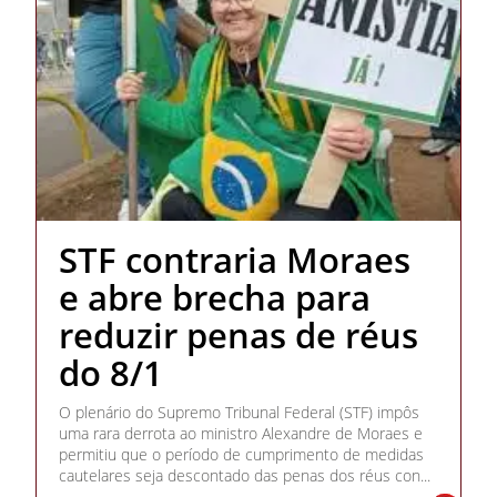
STF contraria Moraes
e abre brecha para
reduzir penas de réus
do 8/1
O plenário do Supremo Tribunal Federal (STF) impôs
uma rara derrota ao ministro Alexandre de Moraes e
permitiu que o período de cumprimento de medidas
cautelares seja descontado das penas dos réus con...