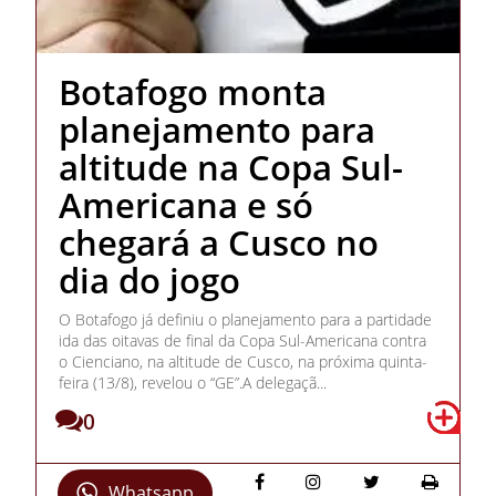
Botafogo monta
planejamento para
altitude na Copa Sul-
Americana e só
chegará a Cusco no
dia do jogo
O Botafogo já definiu o planejamento para a partidade
ida das oitavas de final da Copa Sul-Americana contra
o Cienciano, na altitude de Cusco, na próxima quinta-
feira (13/8), revelou o “GE”.A delegaçã...
0
Whatsapp