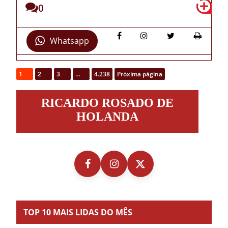
0
Whatsapp
1
2
3
…
4.238
Próxima página
Ricardo
RICARDO ROSADO DE
Rosado
de
HOLANDA
Holanda
TOP 10 MAIS LIDAS DO MÊS