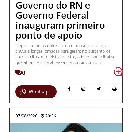
Governo do RN e
Governo Federal
inauguram primeiro
ponto de apoio
Depois de horas enfrentando o trânsito, o calor, a
chuva e longas jornadas para garantir o sustento de
suas famílias, motoristas e entregadores por aplicativo
que atuam em Natal passam a contar com um...
0
Whatsapp
07/08/2026
20:26