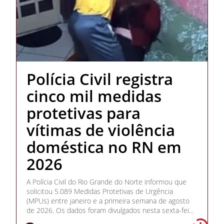
Polícia Civil registra
cinco mil medidas
protetivas para
vítimas de violência
doméstica no RN em
2026
A Polícia Civil do Rio Grande do Norte informou que
solicitou 5.089 Medidas Protetivas de Urgência
(MPUs) entre janeiro e a primeira semana de agosto
de 2026. Os dados foram divulgados nesta sexta-fei...