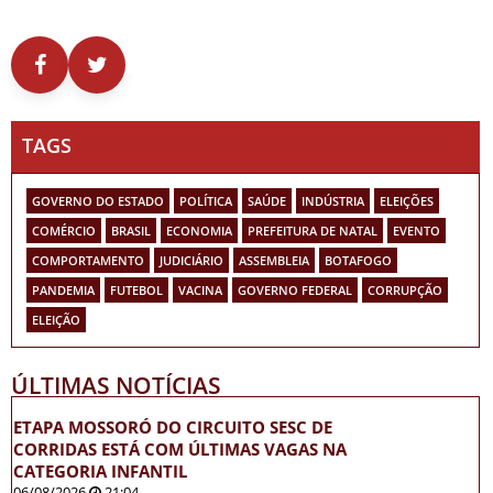
TAGS
GOVERNO DO ESTADO
POLÍTICA
SAÚDE
INDÚSTRIA
ELEIÇÕES
COMÉRCIO
BRASIL
ECONOMIA
PREFEITURA DE NATAL
EVENTO
COMPORTAMENTO
JUDICIÁRIO
ASSEMBLEIA
BOTAFOGO
PANDEMIA
FUTEBOL
VACINA
GOVERNO FEDERAL
CORRUPÇÃO
ELEIÇÃO
ÚLTIMAS NOTÍCIAS
ETAPA MOSSORÓ DO CIRCUITO SESC DE
CORRIDAS ESTÁ COM ÚLTIMAS VAGAS NA
CATEGORIA INFANTIL
06/08/2026
21:04