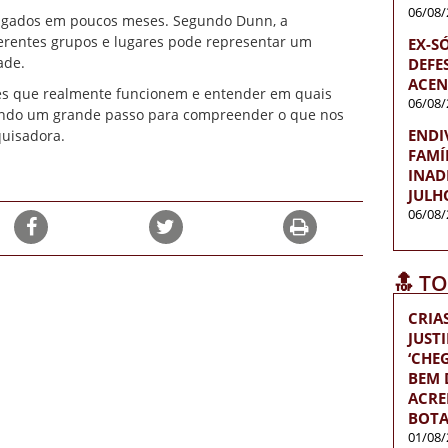
06/08/
ulgados em poucos meses. Segundo Dunn, a
ferentes grupos e lugares pode representar um
EX-S
ade.
DEFES
ACEN
ões que realmente funcionem e entender em quais
06/08/
dando um grande passo para compreender o que nos
ENDI
quisadora.
FAMÍ
INAD
JULH
06/08/
🔝 T
CRIA
JUST
‘CH
BEM D
ACRE
BOTA
01/08/