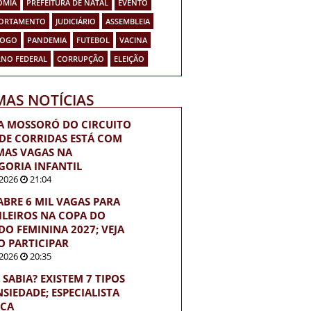
OMIA
PREFEITURA DE NATAL
EVENTO
ORTAMENTO
JUDICIÁRIO
ASSEMBLEIA
FOGO
PANDEMIA
FUTEBOL
VACINA
NO FEDERAL
CORRUPÇÃO
ELEIÇÃO
MAS NOTÍCIAS
A MOSSORÓ DO CIRCUITO
 DE CORRIDAS ESTÁ COM
MAS VAGAS NA
GORIA INFANTIL
2026
21:04
 ABRE 6 MIL VAGAS PARA
ILEIROS NA COPA DO
O FEMININA 2027; VEJA
 PARTICIPAR
2026
20:35
 SABIA? EXISTEM 7 TIPOS
NSIEDADE; ESPECIALISTA
ICA