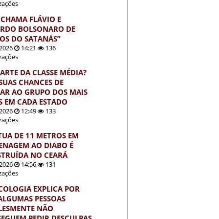
izações
 CHAMA FLÁVIO E
RDO BOLSONARO DE
HOS DO SATANÁS”
2026
14:21
136
izações
PARTE DA CLASSE MÉDIA?
 SUAS CHANCES DE
AR AO GRUPO DOS MAIS
S EM CADA ESTADO
2026
12:49
133
izações
TUA DE 11 METROS EM
NAGEM AO DIABO É
TRUÍDA NO CEARÁ
2026
14:56
131
izações
ICOLOGIA EXPLICA POR
ALGUMAS PESSOAS
LESMENTE NÃO
EGUEM PEDIR DESCULPAS