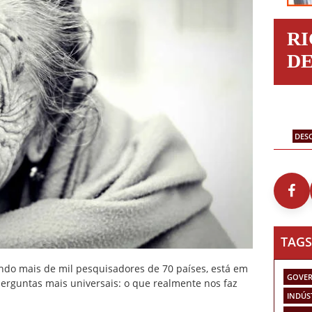
R
D
DES
TAGS
endo mais de mil pesquisadores de 70 países, está em
GOVER
rguntas mais universais: o que realmente nos faz
INDÚS