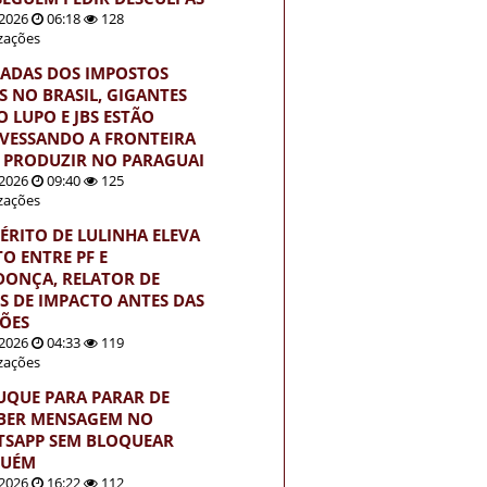
2026
06:18
128
izações
ADAS DOS IMPOSTOS
S NO BRASIL, GIGANTES
 LUPO E JBS ESTÃO
VESSANDO A FRONTEIRA
 PRODUZIR NO PARAGUAI
2026
09:40
125
izações
ÉRITO DE LULINHA ELEVA
TO ENTRE PF E
ONÇA, RELATOR DE
S DE IMPACTO ANTES DAS
ÇÕES
2026
04:33
119
izações
UQUE PARA PARAR DE
BER MENSAGEM NO
SAPP SEM BLOQUEAR
GUÉM
2026
16:22
112