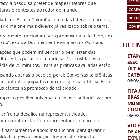
ECON
tudy
, a pesquisa pretende mapear fatores que
lturas e contextos ao redor do mundo.
COMP
BOTA
dade de British Columbia, uma das líderes do projeto,
er o maior e mais diverso já realizado sobre o tema.
GOVER
 realmente funcionam para promover a felicidade, em
ebo”, explica Dunn em entrevista ao
The Guardian
.
ÚLTI
 ações que podem influenciar o bem-estar das
ETAP
 diferentes partes do mundo serão convidados a
SESC
dia de 25 minutos. Entre as práticas avaliadas estão:
ÚLTI
CATE
 usando apenas o peso corporal; Conversas telefônicas
06/08/
 chatbots equipados com inteligência artificial.
Essas
us efeitos na promoção da felicidade.
FIFA
BRAS
mpacto positivo universal ou se os resultados variam
MUND
o.
COMO
enfrenta desafios na representatividade.
06/08/
or exemplo, estão sub-representados no projeto.
VOCÊ
financiamento e apoio institucional para garantir
DE A
sidade e possa começar ainda neste trimestre.
EXPL