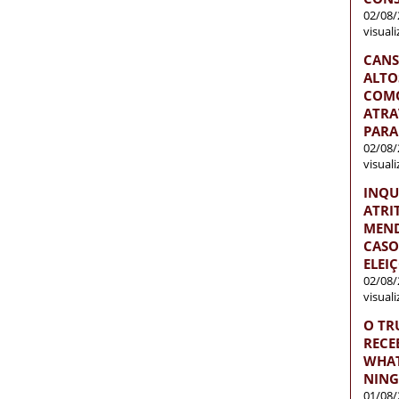
02/08/
visual
CANS
ALTO
COMO
ATRA
PARA
02/08/
visual
INQU
ATRI
MEND
CASO
ELEI
02/08/
visual
O TR
RECE
WHAT
NIN
01/08/