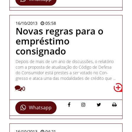
16/10/2013
05:58
Novas regras para o
empréstimo
consignado
Depois de mais de um ano de discussões, o relatório
com a proposta de atualização do Código de Defesa
do Con­sumidor está prestes a ser votado no Con­
gresso e ataca uma das modalidades de crédito que ...
0
Whatsapp
16/10/2013
04:21