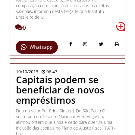
comparação com julho, já descontados os efeitos
sazonais, informou nesta terça-feira o Instituto
Brasileiro de G...
0
Whatsapp
10/10/2013
06:47
Capitais podem se
beneficiar de novos
empréstimos
Deu no Valor Por Edna Simão | De São Paulo O
secretário do Tesouro Nacional, Arno Augustin,
afirmou ontem que ainda é cedo para dizer se uma
inclusão das capitais no Plano de Ajuste Fiscal (PAF) -
hoj...