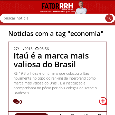
Buscar
Notícias com a tag "economia"
27/11/2013
03:56
Itaú é a marca mais
valiosa do Brasil
R$ 19,3 bilhões é o número que colocou o Itaú
novamente no topo do ranking da Interbrand como
marca mais valiosa do Brasil. E a instituição é
acompanhada no pódio por dois colegas de setor: o
Bradesco...
0