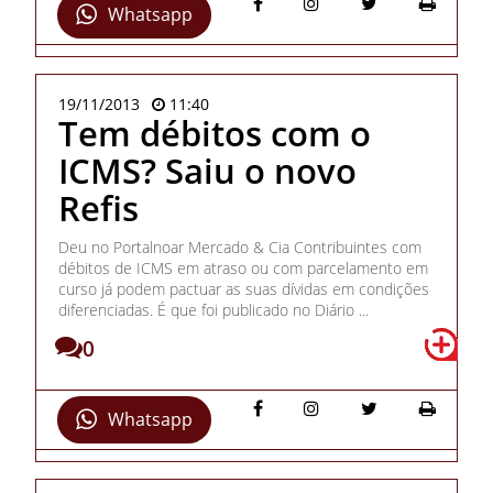
Whatsapp
19/11/2013
11:40
Tem débitos com o
ICMS? Saiu o novo
Refis
Deu no Portalnoar Mercado & Cia Contribuintes com
débitos de ICMS em atraso ou com parcelamento em
curso já podem pactuar as suas dívidas em condições
diferenciadas. É que foi publicado no Diário ...
0
Whatsapp