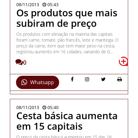
08/11/2013
05:43
Os produtos que mais
subiram de preço
Os produtos com elevação na maioria das capitais
foram carne, tomate, pão francês, leite e manteiga. O
preço da carne, item que tem maior peso na cesta,
registrou aumento em 16 cidades, variando de 0,...
0
Whatsapp
08/11/2013
05:40
Cesta básica aumenta
em 15 capitais
O preço da cesta básica aumentou em 15 das 18