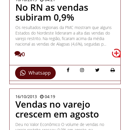
No RN as vendas
subiram 0,9%
Os resultados regionais da PMC mostram que alguns
Estados do Nordeste lideraram a alta das vendas do
varejo restrito. Na região, ficaram acima da média
nacional as vendas de Alagoas (4,6%), seguidas p...
0
Whatsapp
16/10/2013
04:19
Vendas no varejo
crescem em agosto
Deu no Valor Econômico O volume de vendas no
varejo restrito cresceu 0,9% em agosto, na