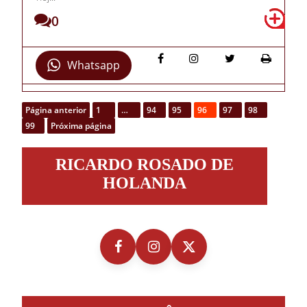
0
Whatsapp
Página anterior
1
…
94
95
96
97
98
99
Próxima página
Ricardo
RICARDO ROSADO DE
Rosado
de
HOLANDA
Holanda