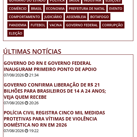
GOVERNO DO ESTADO
POLÍTICA
SAÚDE
INDÚSTRIA
ELEIÇÕES
COMÉRCIO
BRASIL
ECONOMIA
PREFEITURA DE NATAL
EVENTO
COMPORTAMENTO
JUDICIÁRIO
ASSEMBLEIA
BOTAFOGO
PANDEMIA
FUTEBOL
VACINA
GOVERNO FEDERAL
CORRUPÇÃO
ELEIÇÃO
ÚLTIMAS NOTÍCIAS
GOVERNO DO RN E GOVERNO FEDERAL
INAUGURAM PRIMEIRO PONTO DE APOIO
07/08/2026
21:34
GOVERNO CONFIRMA LIBERAÇÃO DE R$ 21
BILHÕES PARA BRASILEIROS DE 14 A 24 ANOS;
VEJA QUEM RECEBE
07/08/2026
20:26
POLÍCIA CIVIL REGISTRA CINCO MIL MEDIDAS
PROTETIVAS PARA VÍTIMAS DE VIOLÊNCIA
DOMÉSTICA NO RN EM 2026
07/08/2026
19:22