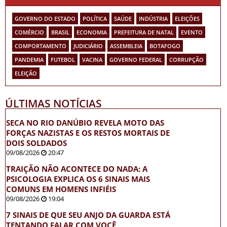
GOVERNO DO ESTADO
POLÍTICA
SAÚDE
INDÚSTRIA
ELEIÇÕES
COMÉRCIO
BRASIL
ECONOMIA
PREFEITURA DE NATAL
EVENTO
COMPORTAMENTO
JUDICIÁRIO
ASSEMBLEIA
BOTAFOGO
PANDEMIA
FUTEBOL
VACINA
GOVERNO FEDERAL
CORRUPÇÃO
ELEIÇÃO
ÚLTIMAS NOTÍCIAS
SECA NO RIO DANÚBIO REVELA MOTO DAS
FORÇAS NAZISTAS E OS RESTOS MORTAIS DE
DOIS SOLDADOS
09/08/2026
20:47
TRAIÇÃO NÃO ACONTECE DO NADA: A
PSICOLOGIA EXPLICA OS 6 SINAIS MAIS
COMUNS EM HOMENS INFIÉIS
09/08/2026
19:04
7 SINAIS DE QUE SEU ANJO DA GUARDA ESTÁ
TENTANDO FALAR COM VOCÊ