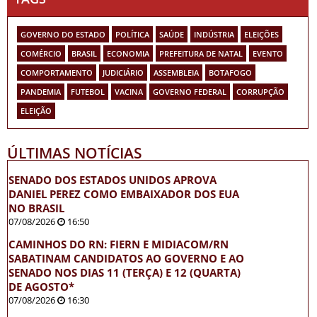
GOVERNO DO ESTADO
POLÍTICA
SAÚDE
INDÚSTRIA
ELEIÇÕES
COMÉRCIO
BRASIL
ECONOMIA
PREFEITURA DE NATAL
EVENTO
COMPORTAMENTO
JUDICIÁRIO
ASSEMBLEIA
BOTAFOGO
PANDEMIA
FUTEBOL
VACINA
GOVERNO FEDERAL
CORRUPÇÃO
ELEIÇÃO
ÚLTIMAS NOTÍCIAS
SENADO DOS ESTADOS UNIDOS APROVA
DANIEL PEREZ COMO EMBAIXADOR DOS EUA
NO BRASIL
07/08/2026
16:50
CAMINHOS DO RN: FIERN E MIDIACOM/RN
SABATINAM CANDIDATOS AO GOVERNO E AO
SENADO NOS DIAS 11 (TERÇA) E 12 (QUARTA)
DE AGOSTO*
07/08/2026
16:30