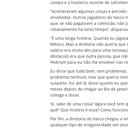
campo e o histórico recente de sofrimen
“Aconteceram algumas coisas e percebi 
envolvidas. Outros jogadores do Vasco
que, se não pagassem a comissão, não jo
rebaixamento há tanto tempo”, disparo
“É uma longa história. Quando eu jogava 
México. Mas a diretoria não queria que
salário era muito alto para uma renovaç
obstáculo era que outra pessoa, que não
Pediram para eu não me envolver nas ne
Eu disse que tudo bem, sem problemas, 
problema nenhum, mas que queria revisa
suspeito. Fui até lá, disse quanto eu qu
meses depois de chegar ao Rio de Janeir
comigo e disse:
‘Ei, sabe de uma coisa? Agora você tem 
quê? Que história é essa? Como funcion
Por fim, a diretoria do Vasco chegou a 
qualquer tipo de irregularidade em seu