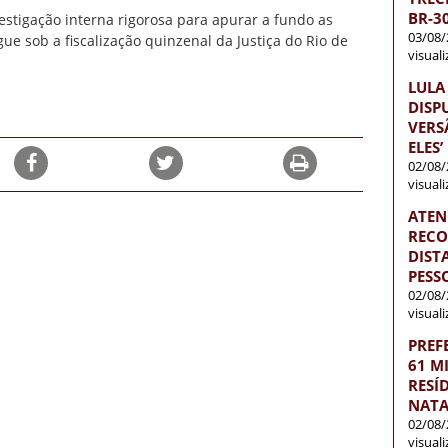
BR-3
stigação interna rigorosa para apurar a fundo as
03/08/
ue sob a fiscalização quinzenal da Justiça do Rio de
visual
LULA
DISP
VERS
ELES’
02/08/
visual
ATEN
RECO
DISTA
PESS
02/08/
visual
PREF
61 M
RESÍ
NATA
02/08/
visual