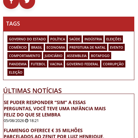
TAGS
GOVERNO DO ESTADO
POLÍTICA
SAÚDE
INDÚSTRIA
ELEIÇÕES
COMÉRCIO
BRASIL
ECONOMIA
PREFEITURA DE NATAL
EVENTO
COMPORTAMENTO
JUDICIÁRIO
ASSEMBLEIA
BOTAFOGO
PANDEMIA
FUTEBOL
VACINA
GOVERNO FEDERAL
CORRUPÇÃO
ELEIÇÃO
ÚLTIMAS NOTÍCIAS
SE PUDER RESPONDER “SIM” A ESSAS
PERGUNTAS, VOCÊ TEVE UMA INFÂNCIA MAIS
FELIZ DO QUE SE LEMBRA
05/08/2026
18:21
FLAMENGO OFERECE € 35 MILHÕES
PARCELADOS AO ZENIT POR LUIZ HENRIQUE,