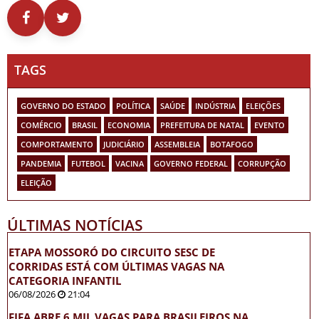
TAGS
GOVERNO DO ESTADO
POLÍTICA
SAÚDE
INDÚSTRIA
ELEIÇÕES
COMÉRCIO
BRASIL
ECONOMIA
PREFEITURA DE NATAL
EVENTO
COMPORTAMENTO
JUDICIÁRIO
ASSEMBLEIA
BOTAFOGO
PANDEMIA
FUTEBOL
VACINA
GOVERNO FEDERAL
CORRUPÇÃO
ELEIÇÃO
ÚLTIMAS NOTÍCIAS
ETAPA MOSSORÓ DO CIRCUITO SESC DE
CORRIDAS ESTÁ COM ÚLTIMAS VAGAS NA
CATEGORIA INFANTIL
06/08/2026
21:04
FIFA ABRE 6 MIL VAGAS PARA BRASILEIROS NA