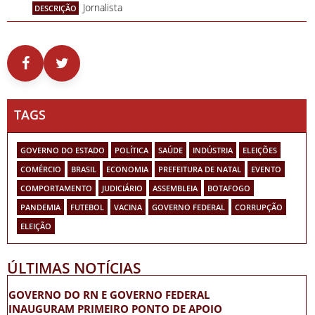
Jornalista
DESCRIÇÃO
TAGS
GOVERNO DO ESTADO
POLÍTICA
SAÚDE
INDÚSTRIA
ELEIÇÕES
COMÉRCIO
BRASIL
ECONOMIA
PREFEITURA DE NATAL
EVENTO
COMPORTAMENTO
JUDICIÁRIO
ASSEMBLEIA
BOTAFOGO
PANDEMIA
FUTEBOL
VACINA
GOVERNO FEDERAL
CORRUPÇÃO
ELEIÇÃO
ÚLTIMAS NOTÍCIAS
GOVERNO DO RN E GOVERNO FEDERAL
INAUGURAM PRIMEIRO PONTO DE APOIO