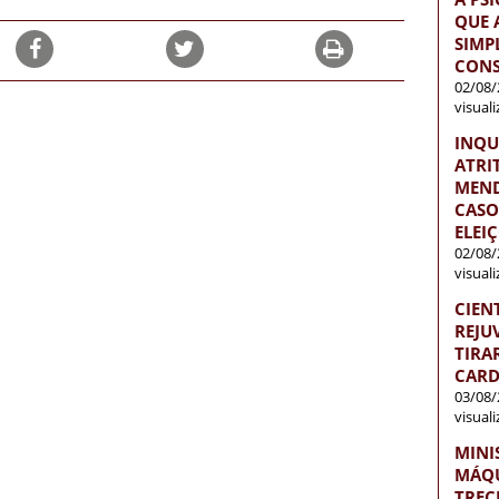
QUE 
SIMP
CONS
02/08/
visual
INQU
ATRI
MEND
CASO
ELEI
02/08/
visual
CIEN
REJU
TIRA
CARD
03/08/
visual
MINI
MÁQU
TREC