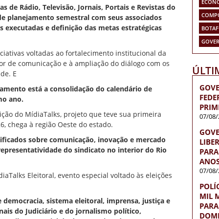
ECON
 de Rádio, Televisão, Jornais, Portais e Revistas do
COMP
 de planejamento semestral com seus associados
s executadas e definição das metas estratégicas
BOTA
GOVER
ciativas voltadas ao fortalecimento institucional da
tor de comunicação e à ampliação do diálogo com os
ÚLTI
de. E
GOVE
jamento está a consolidação do calendário de
FEDE
mo ano.
PRIM
ção do MídiaTalks, projeto que teve sua primeira
07/08/
6, chega à região Oeste do estado.
GOVE
lificados sobre comunicação, inovação e mercado
LIBE
representatividade do sindicato no interior do Rio
PARA 
ANOS
07/08/
Talks Eleitoral, evento especial voltado às eleições
POLÍ
MIL 
 democracia, sistema eleitoral, imprensa, justiça e
PARA
ais do Judiciário e do jornalismo político,
DOMÉ