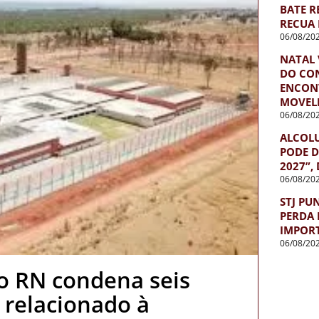
BATE R
RECUA 
06/08/20
NATAL 
DO CO
ENCON
MOVEL
06/08/20
ALCOL
PODE D
2027”,
06/08/20
STJ PU
PERDA 
IMPOR
06/08/20
do RN condena seis
 relacionado à