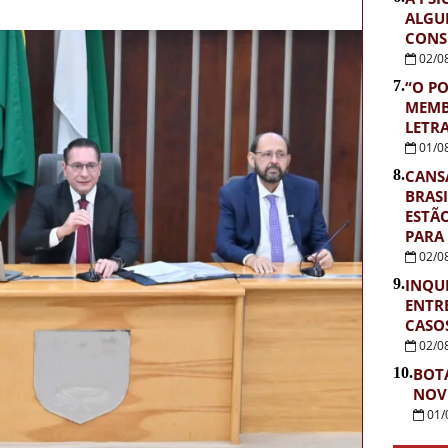
ALGU
CONS
02/0
7.
“O PO
MEMB
LETR
01/0
8.
CANS
BRASI
ESTÃ
PARA
02/0
9.
INQUÉ
ENTR
CASOS
02/0
10.
BOT
NOV
01/