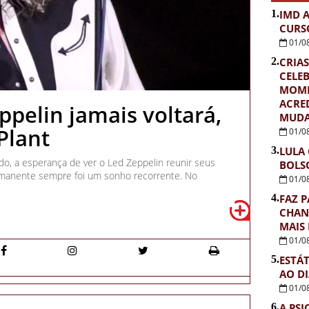
1.
IMD 
CURS
01/0
2.
CRIAS
CELE
MOME
ACRE
ppelin jamais voltará,
MUDA
Plant
01/0
3.
LULA
do, a esperança de ver o Led Zeppelin reunir seus
BOLS
anente sempre foi um sonho recorrente. No
01/0
4.
FAZ P
CHAN
MAIS
01/0
5.
ESTÁ
AO D
01/0
6.
A PSI