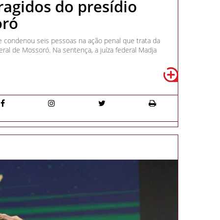
ragidos do presídio
oró
te condenou seis pessoas na ação penal que trata da
eral de Mossoró. Na sentença, a juíza federal Madja