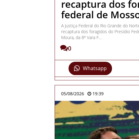
recaptura dos fo
federal de Moss
A Justiça Federal do Rio Grande do Nor
recaptura dos foragidos do Presídio Fed
Moura, da 8ª Vara F...
0
Whatsapp
05/08/2026
19:39