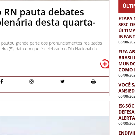
ÚLTI
o RN pauta debates
ETAPA 
lenária desta quarta-
SESC D
ÚLTIMA
INFANT
06/08/20
e pautou grande parte dos pronunciamentos realizados
feira (5), data em que é celebrado o Dia Nacional da
FIFA A
BRASIL
MUNDO 
COMO 
06/08/20
VOCÊ S
ANSIED
06/08/20
EX-SÓC
DEFESA
ALERTA
06/08/20
ENDIVI