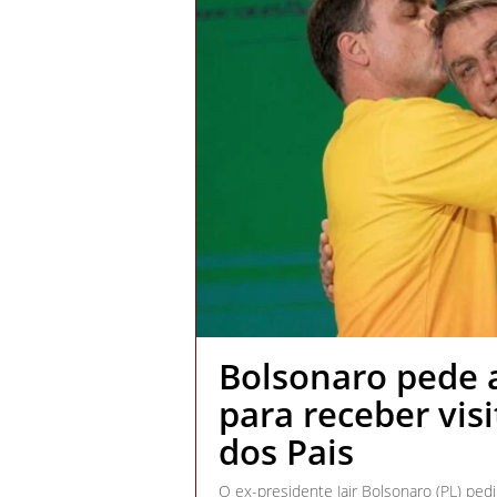
Bolsonaro pede 
para receber visi
dos Pais
O ex-presidente Jair Bolsonaro (PL) pe