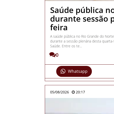
Saúde pública n
durante sessão p
feira
A saúde pública no Rio Grande do Nort
durante a sessão plenária desta quarta-
Saúde. Entre os te...
0
Whatsapp
05/08/2026
20:17