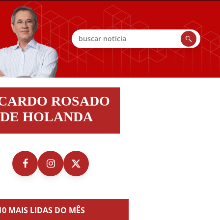
Buscar
do
ICARDO ROSADO
do
DE HOLANDA
nda
10 MAIS LIDAS DO MÊS