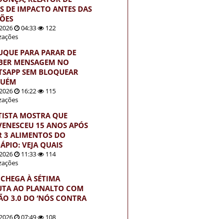
S DE IMPACTO ANTES DAS
ÇÕES
2026
04:33
122
izações
UQUE PARA PARAR DE
BER MENSAGEM NO
SAPP SEM BLOQUEAR
GUÉM
2026
16:22
115
izações
TISTA MOSTRA QUE
VENESCEU 15 ANOS APÓS
R 3 ALIMENTOS DO
ÁPIO: VEJA QUAIS
2026
11:33
114
izações
 CHEGA À SÉTIMA
UTA AO PLANALTO COM
ÃO 3.0 DO ‘NÓS CONTRA
2026
07:49
108