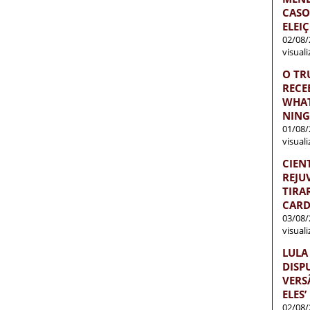
CASO
ELEI
02/08/
visual
O TR
RECE
WHAT
NIN
01/08/
visual
CIEN
REJU
TIRA
CARD
03/08/
visual
LULA
DISP
VERS
ELES’
02/08/