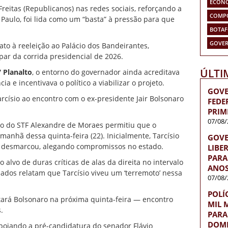
ECON
reitas (Republicanos) nas redes sociais, reforçando a
COMP
 Paulo
, foi lida como um “basta” à pressão para que
BOTA
GOVER
ato à reeleição ao Palácio dos Bandeirantes,
ar da corrida presidencial de 2026.
ÚLTI
 Planalto
, o entorno do governador ainda acreditava
 e incentivava o político a viabilizar o projeto.
GOVE
Tarcísio ao encontro com o ex-presidente Jair Bolsonaro
FEDE
PRIM
07/08/
tro do STF Alexandre de Moraes permitiu que o
manhã dessa quinta-feira (22). Inicialmente, Tarcísio
GOVE
s
desmarcou, alegando compromissos no estado
.
LIBE
PARA 
o alvo de duras críticas de alas da direita no intervalo
ANOS
liados relatam que Tarcísio viveu um ‘terremoto’ nessa
07/08/
POLÍ
tará Bolsonaro na próxima quinta-feira — encontro
MIL 
.
PARA
DOMÉ
apoiando a pré-candidatura do senador Flávio