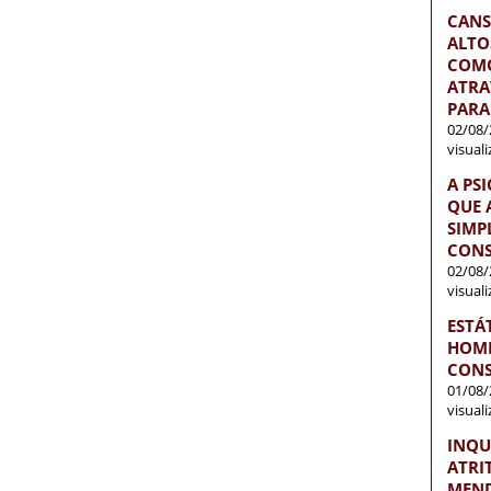
CANS
ALTO
COMO
ATRA
PARA
02/08/
visual
A PS
QUE 
SIMP
CONS
02/08/
visual
ESTÁ
HOME
CONS
01/08/
visual
INQU
ATRI
MEND