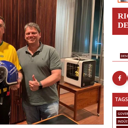
R
D
DES
TAGS
GOVER
INDÚS