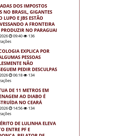
ADAS DOS IMPOSTOS
S NO BRASIL, GIGANTES
 LUPO E JBS ESTÃO
VESSANDO A FRONTEIRA
 PRODUZIR NO PARAGUAI
2026
09:40
136
izações
ICOLOGIA EXPLICA POR
ALGUMAS PESSOAS
LESMENTE NÃO
EGUEM PEDIR DESCULPAS
2026
06:18
134
izações
TUA DE 11 METROS EM
NAGEM AO DIABO É
TRUÍDA NO CEARÁ
2026
14:56
134
izações
ÉRITO DE LULINHA ELEVA
TO ENTRE PF E
ONÇA, RELATOR DE