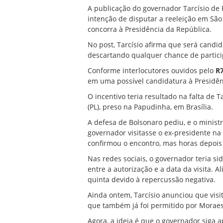
A publicação do governador Tarcísio de F
intenção de
disputar a reeleição em São
concorra à Presidência da República.
No post, Tarcísio afirma que será candid
descartando qualquer chance de particip
Conforme interlocutores ouvidos pelo
R7
em uma possível candidatura à Presidência
O incentivo teria resultado na falta de 
(PL), preso na Papudinha, em Brasília.
A defesa de Bolsonaro pediu, e o minis
governador visitasse o ex-presidente na 
confirmou o encontro, mas horas depoi
Nas redes sociais, o governador teria sid
entre a autorização e a data da visita. A
quinta devido à repercussão negativa.
Ainda ontem, Tarcísio anunciou que visi
que também já foi permitido por Moraes
Agora, a ideia é que o governador siga 