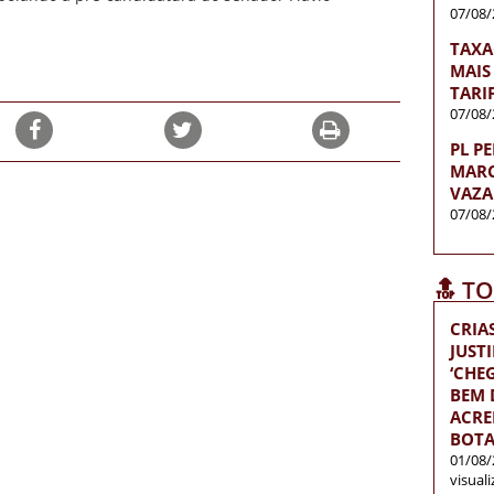
07/08/
TAXA
MAIS
TARI
07/08/
PL P
MARC
VAZA
07/08/
🔝 T
CRIA
JUST
‘CH
BEM D
ACRE
BOTA
01/08/
visual