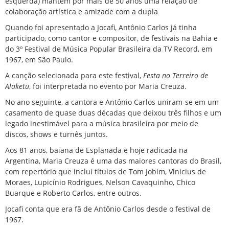
esquerda) mantém por mais de 50 anos uma relação de
colaboração artística e amizade com a dupla
Quando foi apresentado a Jocafi, Antônio Carlos já tinha
participado, como cantor e compositor, de festivais na Bahia e
do 3º Festival de Música Popular Brasileira da TV Record, em
1967, em São Paulo.
A canção selecionada para este festival,
Festa no Terreiro de
Alaketu
, foi interpretada no evento por Maria Creuza.
No ano seguinte, a cantora e Antônio Carlos uniram-se em um
casamento de quase duas décadas que deixou três filhos e um
legado inestimável para a música brasileira por meio de
discos, shows e turnês juntos.
Aos 81 anos, baiana de Esplanada e hoje radicada na
Argentina, Maria Creuza é uma das maiores cantoras do Brasil,
com repertório que inclui títulos de Tom Jobim, Vinicius de
Moraes, Lupicínio Rodrigues, Nelson Cavaquinho, Chico
Buarque e Roberto Carlos, entre outros.
Jocafi conta que era fã de Antônio Carlos desde o festival de
1967.