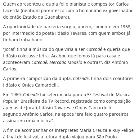
Quem apresentou a dupla foi o pianista e compositor Carlos
Lacerda (nenhum parentesco com o homônimo ex-governador
do então Estado da Guanabara).
A oportunidade de parceria surgiu, porém, somente em 1968,
por intermédio do poeta Ildásio Tavares, com quem ambos já
tinham trabalhado.
“Jocafi tinha a música do que viria a ser
Catendê
e queria que
Ildásio colocasse letra. Acabou que fomos lá para casa e
aconteceram
Catendê
,
Mercado Modelo
e outras”, diz Antônio
Carlos.
A primeira composição da dupla,
Catendê
, tinha dois coautores:
Ildásio e Onias Camardelli.
Em 1969,
Catendê
foi selecionada para o 5º Festival de Música
Popular Brasileira da TV Record, registrada como composição
apenas de Jocafi, Ildásio Tavares e Onias Camardelli —
segundo Antônio Carlos, na época “era feio quatro parceiros
assinarem uma música”.
A fim de acompanhar os intérpretes Maria Creuza e Ruy Felipe
à final do festival, a futura dupla viajou para São Paulo.