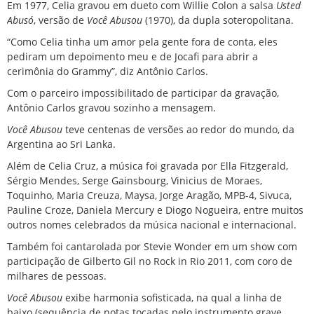
Em 1977, Celia gravou em dueto com Willie Colon a salsa
Usted
Abusó
, versão de
Você Abusou
(1970), da dupla
soteropolitana
.
“Como Celia tinha um amor pela gente fora de conta, eles
pediram um depoimento meu e de Jocafi para abrir a
cerimônia do Grammy”, diz Antônio Carlos.
Com o parceiro impossibilitado de participar da gravação,
Antônio Carlos gravou sozinho a mensagem.
Você Abusou
teve centenas de versões ao redor do mundo, da
Argentina ao Sri Lanka.
Além de Celia Cruz, a música foi gravada por Ella Fitzgerald,
Sérgio Mendes, Serge Gainsbourg, Vinicius de Moraes,
Toquinho, Maria Creuza, Maysa, Jorge Aragão, MPB-4, Sivuca,
Pauline Croze, Daniela Mercury e Diogo Nogueira, entre muitos
outros nomes celebrados da música nacional e internacional.
Também foi cantarolada por Stevie Wonder em um show com
participação de
Gilberto Gil
no Rock in Rio 2011, com coro de
milhares de pessoas.
Você Abusou
exibe harmonia sofisticada, na qual a linha de
baixo (sequência de notas tocadas pelo instrumento grave,