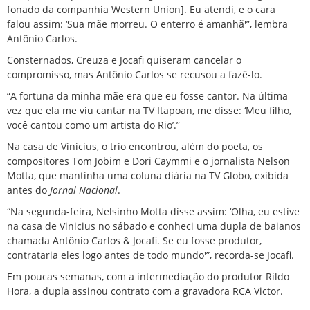
fonado da companhia Western Union]. Eu atendi, e o cara
falou assim: ‘Sua mãe morreu. O enterro é amanhã'”, lembra
Antônio Carlos.
Consternados, Creuza e Jocafi quiseram cancelar o
compromisso, mas Antônio Carlos se recusou a fazê-lo.
“A fortuna da minha mãe era que eu fosse cantor. Na última
vez que ela me viu cantar na TV Itapoan, me disse: ‘Meu filho,
você cantou como um artista do Rio’.”
Na casa de Vinicius, o trio encontrou, além do poeta, os
compositores Tom Jobim e Dori Caymmi e o jornalista Nelson
Motta, que mantinha uma coluna diária na TV Globo, exibida
antes do
Jornal Nacional
.
“Na segunda-feira, Nelsinho Motta disse assim: ‘Olha, eu estive
na casa de Vinicius no sábado e conheci uma dupla de baianos
chamada Antônio Carlos & Jocafi. Se eu fosse produtor,
contrataria eles logo antes de todo mundo'”, recorda-se Jocafi.
Em poucas semanas, com a intermediação do produtor Rildo
Hora, a dupla assinou contrato com a gravadora RCA Victor.