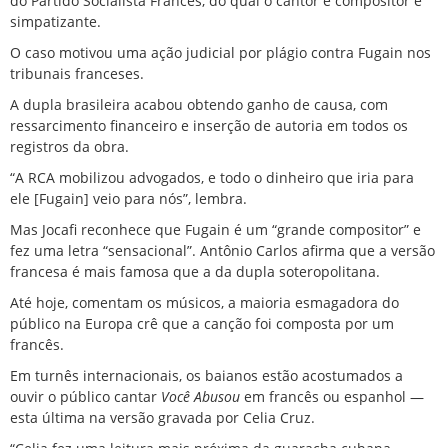
do Partido Socialista Francês, do qual o cantor e compositor é
simpatizante.
O caso motivou uma ação judicial por plágio contra Fugain nos
tribunais franceses.
A dupla brasileira acabou obtendo ganho de causa, com
ressarcimento financeiro e inserção de autoria em todos os
registros da obra.
“A RCA mobilizou advogados, e todo o dinheiro que iria para
ele [Fugain] veio para nós”, lembra.
Mas Jocafi reconhece que Fugain é um “grande compositor” e
fez uma letra “sensacional”. Antônio Carlos afirma que a versão
francesa é mais famosa que a da dupla soteropolitana.
Até hoje, comentam os músicos, a maioria esmagadora do
público na Europa crê que a canção foi composta por um
francês.
Em turnês internacionais, os baianos estão acostumados a
ouvir o público cantar
Você Abusou
em francês ou espanhol —
esta última na versão gravada por Celia Cruz.