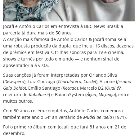
Jocafi e Antônio Carlos em entrevista à BBC News Brasil; a
parceria já dura mais de 50 anos
A canção mais famosa de Antônio Carlos & Jocafi soma-se a
uma robusta produção da dupla, que inclui 16 discos, dezenas
de prêmios em festivais, trilhas sonoras para TV e cinema,
shows e turnês por todo o mundo — e nenhum sinal de
aposentadoria à vista.
Suas canções já foram interpretadas por Orlando Silva
(
Desespero
), Luiz Gonzaga (
Chuculatera
,
Cordel
), Alcione (
Jesuíno
Galo Doido
), Emílio Santiago (
Recado
), Marcelo D2 (
Qual é?
,
releitura de
Kabaluerê
) e BaianaSystem (
Água
,
Miçanga
), entre
muitos outros.
Com 80 anos recém-completos, Antônio Carlos comemora
também este ano o 54º aniversário de
Mudei de Ideia
(1971).
Foi o primeiro álbum com Jocafi, que fará 81 anos em 21 de
dezembro.