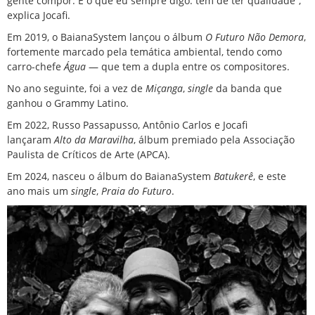
gente compor. É o que eu sempre digo: tem de ter qualidade”,
explica Jocafi.
Em 2019, o BaianaSystem lançou o álbum
O Futuro Não Demora
,
fortemente marcado pela temática ambiental, tendo como
carro-chefe
Água
— que tem a dupla entre os compositores.
No ano seguinte, foi a vez de
Miçanga
,
single
da banda
que
ganhou o Grammy Latino.
Em 2022, Russo Passapusso, Antônio Carlos e Jocafi
lançaram
Alto da Maravilha
, álbum premiado pela Associação
Paulista de Críticos de Arte (APCA).
Em 2024, nasceu o álbum do BaianaSystem
Batukerê
, e este
ano mais um
single
,
Praia do Futuro
.