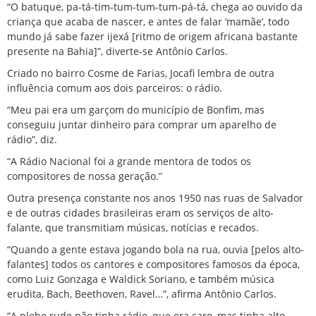
“O batuque, pa-tá-tim-tum-tum-tum-pá-tá, chega ao ouvido da
criança que acaba de nascer, e antes de falar ‘mamãe’, todo
mundo já sabe fazer ijexá [ritmo de origem africana bastante
presente na Bahia]”, diverte-se Antônio Carlos.
Criado no bairro Cosme de Farias, Jocafi lembra de outra
influência comum aos dois parceiros: o rádio.
“Meu pai era um garçom do município de Bonfim, mas
conseguiu juntar dinheiro para comprar um aparelho de
rádio”, diz.
“A Rádio Nacional foi a grande mentora de todos os
compositores de nossa geração.”
Outra presença constante nos anos 1950 nas ruas de Salvador
e de outras cidades brasileiras eram os serviços de alto-
falante, que transmitiam músicas, notícias e recados.
“Quando a gente estava jogando bola na rua, ouvia [pelos alto-
falantes] todos os cantores e compositores famosos da época,
como Luiz Gonzaga e Waldick Soriano, e também música
erudita, Bach, Beethoven, Ravel…”, afirma Antônio Carlos.
“A plebe rude não tinha rádio, que era caro, mas tinha alto-