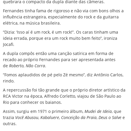
quebrara o compacto da dupla diante das câmeras.
Fernandes tinha fama de rigoroso e não via com bons olhos a
influência estrangeira, especialmente do rock e da guitarra
elétrica, na música brasileira.
“Dizia: ‘Isso aí é um rock, é um rock!”. Os caras tinham uma
ideia errada, porque era um rock muito bem feito”, ironiza
Jocafi.
A dupla compôs então uma canção satírica em forma de
recado ao próprio Fernandes para ser apresentada antes
de
Roberto, Não Corra
.
“Fomos aplaudidos de pé pelo Zé mesmo”, diz Antônio Carlos,
rindo.
A repercussão foi tão grande que o próprio diretor artístico da
RCA Victor na época, Alfredo Corletto, viajou de São Paulo ao
Rio para conhecer os baianos.
Assim, surgiu em 1971 o primeiro álbum,
Mudei de Ideia
, que
trazia
Você Abusou
,
Kabaluere
,
Conceição da Praia
,
Deus o Salve
e
outras.